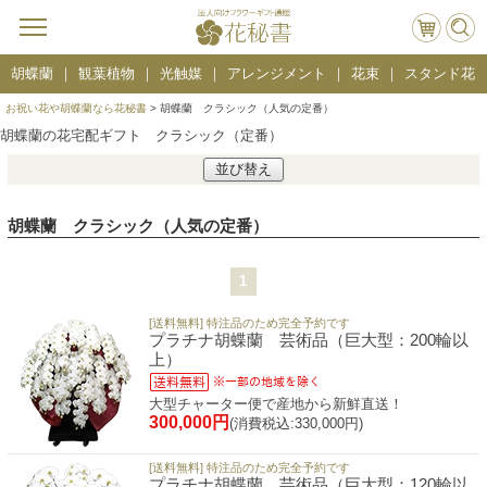
胡蝶蘭
観葉植物
光触媒
アレンジメント
花束
スタンド花
お祝い花や胡蝶蘭なら花秘書
> 胡蝶蘭 クラシック（人気の定番）
胡蝶蘭の花宅配ギフト クラシック（定番）
並び替え
胡蝶蘭 クラシック（人気の定番）
1
[送料無料] 特注品のため完全予約です
プラチナ胡蝶蘭 芸術品（巨大型：200輪以
上）
大型チャーター便で産地から新鮮直送！
300,000円
(消費税込:330,000円)
[送料無料] 特注品のため完全予約です
プラチナ胡蝶蘭 芸術品（巨大型：120輪以