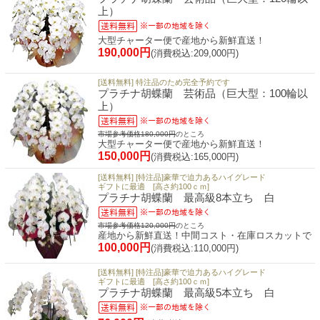
上）
大型チャーター便で産地から新鮮直送！
190,000円
(消費税込:209,000円)
[送料無料] 特注品のため完全予約です
プラチナ胡蝶蘭 芸術品（巨大型：100輪以
上）
市場参考価格180,000円
のところ
大型チャーター便で産地から新鮮直送！
150,000円
(消費税込:165,000円)
[送料無料] [特注品]豪華で迫力あるハイグレード
ギフトに最適 [高さ約100ｃｍ]
プラチナ胡蝶蘭 最高級8本立ち 白
市場参考価格120,000円
のところ
産地から新鮮直送！中間コスト・在庫ロスカットで
100,000円
(消費税込:110,000円)
[送料無料] [特注品]豪華で迫力あるハイグレード
ギフトに最適 [高さ約100ｃｍ]
プラチナ胡蝶蘭 最高級5本立ち 白