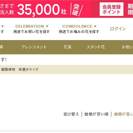
祝いのお花
舞台・コンサートのお花
初七日のお供え花
お盆のお供え花
祝いのお花
楽屋見舞いのお花
四十九日のお供え花
お彼岸のお供え花
祝いのお花
個展・展覧会のお花
百か日のお供え花
供花[通夜・葬儀・告別式]
祝いのお花
CELEBRATION
CONDOLENCE
ログイン
探す
用途でお祝い花を探す
用途でお悔みの花を探す
媒
アレンジメント
花束
スタンド花
お祝
す！
観葉植物 床置きサイズ
並び替え
価格が安い順
価格が高