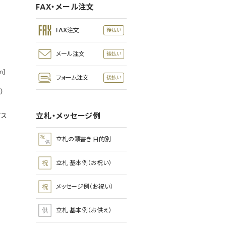
FAX・メール注文
FAX注文
メール注文
m]
フォーム注文
）
立札・メッセージ例
ビス
立札の頭書き 目的別
立札 基本例（お祝い）
メッセージ例（お祝い）
立札 基本例（お供え）