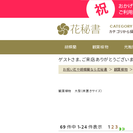
開院
お祝い花
開店
お供え花
開設
おすすめ
周年
CATEGORY
カテゴリから
胡蝶蘭
観葉植物
光触
ゲストさま、ご来店ありがとうございま
お祝い花や胡蝶蘭なら花秘書
＞
観葉植物
＞
観葉植物 大型（床置きサイズ）
69 件中 1-24 件表示
1
2
3