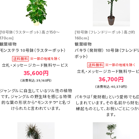
[10号鉢（ラスターポット）高さ150～
[10号鉢（フレンドリーポット）高さ約
170cm]
160cm]
観葉植物
観葉植物
モンステラ 10号鉢（ラスターポット）
パキラ（発財樹） 10号鉢（フレンド
ポット）
立札・メッセージカード無料サービス
立札・メッセージカード無料サー
35,600円
36,700円
(消費税込:39,160円)
(消費税込:40,370円)
ジャングルに自生しているツル性の植物
です。ジャングルの野生味を感じる特徴
パキラは「発財樹」という愛称でも
的な葉の形状から”モンステラ”と名づ
しまれています。その名前から財を
けられたと言われています。
縁起ものとして、お祝いごとにつか
ます。