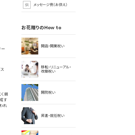
メッセージ例（お供え）
お花贈りのHow to
開店・開業祝い
リー
移転・リニューアル・
ビス
改築祝い
開院祝い
広く親
成す
われ
昇進・就任祝い