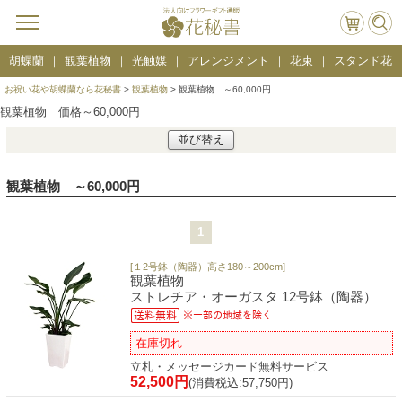
胡蝶蘭
観葉植物
光触媒
アレンジメント
花束
スタンド花
お祝い花や胡蝶蘭なら花秘書
>
観葉植物
> 観葉植物 ～60,000円
観葉植物 価格～60,000円
並び替え
観葉植物 ～60,000円
1
[１2号鉢（陶器）高さ180～200cm]
観葉植物
ストレチア・オーガスタ 12号鉢（陶器）
在庫切れ
立札・メッセージカード無料サービス
52,500円
(消費税込:57,750円)