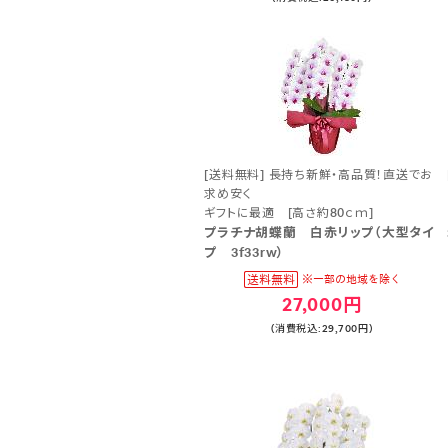
[送料無料] 長持ち新鮮・高品質！直送でお
求め安く
ギフトに最適 [高さ約80ｃｍ]
プラチナ胡蝶蘭 白赤リップ（大型タイ
プ 3f33rw）
27,000円
(消費税込:29,700円)