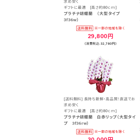
求め安く
ギフトに最適 [高さ約80ｃｍ]
プラチナ胡蝶蘭 （大型タイプ
3f36w）
29,800円
(消費税込:32,780円)
[送料無料] 長持ち新鮮・高品質！直送でお
求め安く
ギフトに最適 [高さ約80ｃｍ]
プラチナ胡蝶蘭 白赤リップ（大型タイ
プ 3f36rw）
30,000円