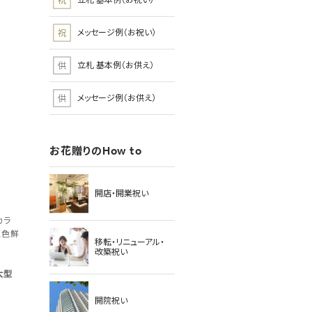
立札 基本例（お祝い）
メッセージ例（お祝い）
立札 基本例（お供え）
メッセージ例（お供え）
お花贈りのHow to
開店・開業祝い
カラ
く色鮮
移転・リニューアル・
改築祝い
大型
開院祝い