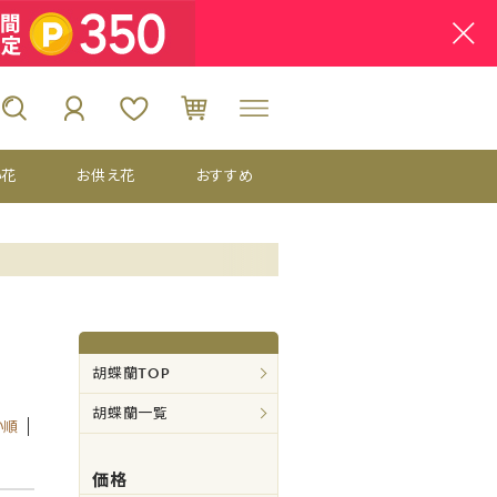
い花
お供え花
おすすめ
胡蝶蘭TOP
胡蝶蘭一覧
い順
価格