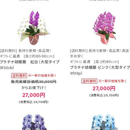
[送料無料] 長持ち新鮮・高品質！
[送料無料] 長持ち新鮮・高品質！直送
ギフトに最適 [高さ約80-90ｃｍ]
求め安く
プラチナ胡蝶蘭 紅白（大型タイプ
ギフトに最適 [高さ約80ｃｍ]
プラチナ胡蝶蘭 ピンク（大型タ
3f32cb）
3f33p）
販売実績旧価格30,000円
27,000円
からお値下げ！
27,000円
(消費税込:29,700円)
(消費税込:29,700円)