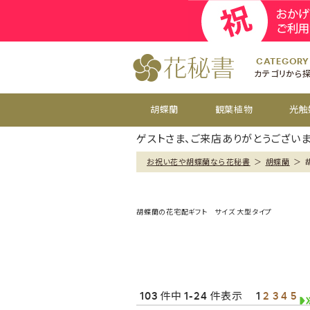
開院
お祝い花
開店
お供え花
開設
おすすめ
周年
CATEGORY
カテゴリから
胡蝶蘭
観葉植物
光触
ゲストさま、ご来店ありがとうございま
お祝い花や胡蝶蘭なら花秘書
＞
胡蝶蘭
＞
胡蝶蘭の花宅配ギフト サイズ 大型タイプ
103 件中 1-24 件表示
1
2
3
4
5