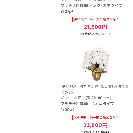
プラチナ胡蝶蘭 ピンク（大型タイプ
3f27p）
21,500円
(消費税込:23,650円)
[送料無料] 長持ち新鮮・高品質！直送でお
求め安く
ギフトに最適 [高さ約80ｃｍ]
プラチナ胡蝶蘭 （大型タイプ
3f30w）
23,800円
(消費税込:26,180円)