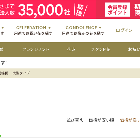
祝いのお花
舞台・コンサートのお花
初七日のお供え花
お盆のお供え花
祝いのお花
楽屋見舞いのお花
四十九日のお供え花
お彼岸のお供え花
祝いのお花
個展・展覧会のお花
百か日のお供え花
供花[通夜・葬儀・告別式]
祝いのお花
CELEBRATION
CONDOLENCE
ログイン
探す
用途でお祝い花を探す
用途でお悔みの花を探す
媒
アレンジメント
花束
スタンド花
お祝
す！
胡蝶蘭 大型タイプ
並び替え
価格が安い順
価格が高