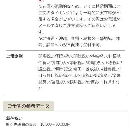
※在庫が流動的なため、とくに特需期間はご
注文のタイミングにより一時的に実在庫が不
足する場合がございます。その際はお電話か
メールで直接ご注文者様へご連絡いたしま
す。
※北海道・沖縄、九州・島根の一部地域、離
島、諸島への翌日配達は受付不可。
ご用途例
開店祝い/開業祝い/開院祝い/移転祝い/社長就
任祝い/昇進祝い/栄転祝い/退職祝い/上場祝い/
設立祝い/周年記念/竣工・落成祝い/新築祝い/
引っ越し祝い/誕生日/公演祝い/出演祝い/楽屋
見舞い/当選祝い/叙勲祝い/お悔み・お供えな
ど
ご予算の参考データ
就任祝い
取引先役員の場合 10,000～30,000円