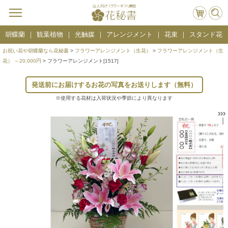
胡蝶蘭
観葉植物
光触媒
アレンジメント
花束
スタンド花
お祝い花や胡蝶蘭なら花秘書
>
フラワーアレンジメント（生花）
>
フラワーアレンジメント（生
花） ～20,000円
> フラワーアレンジメント[1517]
発送前にお届けするお花の写真をお送りします（無料）
※使用する花材は入荷状況や季節により異なります