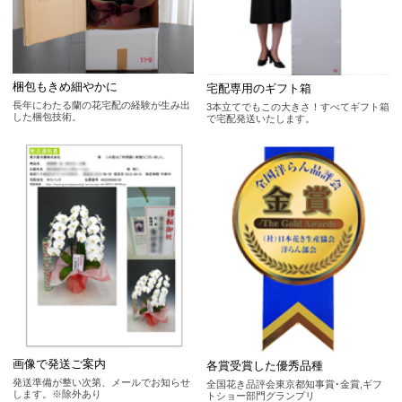
梱包もきめ細やかに
宅配専用のギフト箱
長年にわたる蘭の花宅配の経験が生み出
3本立てでもこの大きさ！すべてギフト箱
した梱包技術。
で宅配発送いたします。
画像で発送ご案内
各賞受賞した優秀品種
発送準備が整い次第、メールでお知らせ
全国花き品評会東京都知事賞･金賞,ギフ
します。※除外あり
トショー部門グランプリ