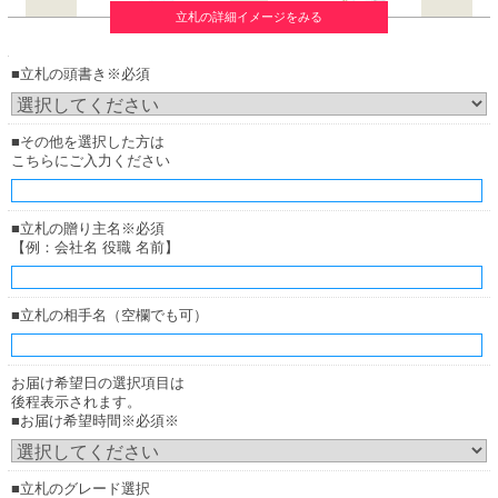
立札の詳細イメージをみる
■立札の頭書き※必須
■その他を選択した方は
こちらにご入力ください
厚紙札
厚紙札
（正面からみたイメージ）
（横からみたイメージ）
■立札の贈り主名※必須
【例：会社名 役職 名前】
木調ボード
お花の下（花の中）に立ててご用意致します。
■立札の相手名（空欄でも可）
お届け希望日の選択項目は
後程表示されます。
■お届け希望時間※必須※
■立札のグレード選択