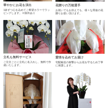
華やかにお花を演出
花贈りの万能選手
1鉢ずつ心を込めてご希望カラーでラッ
お祝いでもお供えでも、様々な用途の花
ピングします。※除外あり
贈りお使い頂けます。
立札も無料サービス
愛情を込めてお届け
ご注文ごとに立札に名入れし、無料で作
宅配輸送の衝撃からお花を守るため丁寧
成いたします。
に保護します。