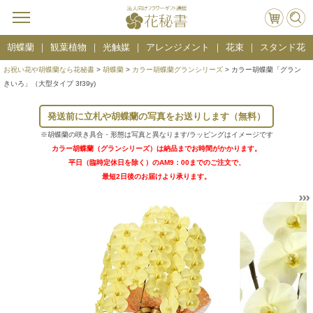
胡蝶蘭
観葉植物
光触媒
アレンジメント
花束
スタンド花
お祝い花や胡蝶蘭なら花秘書
>
胡蝶蘭
>
カラー胡蝶蘭グランシリーズ
> カラー胡蝶蘭「グラン
きいろ」（大型タイプ 3f39y)
発送前に立札や胡蝶蘭の写真をお送りします（無料）
※胡蝶蘭の咲き具合・形態は写真と異なります/ラッピングはイメージです
カラー胡蝶蘭（グランシリーズ）は納品までお時間がかかります。
平日（臨時定休日を除く）のAM9：00までのご注文で、
最短2日後のお届けより承ります。