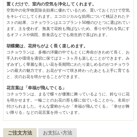
置くだけで、室内の空気を浄化してくれます。
空気中の化学物質除去効果に優れているため、置いておくだけで空気
をキレイにしてくれます。エコロジカルな効用について検証されたテ
ストの結果、コチョウランはエコプラント50種のひとつに選ばれてい
ます。土を使わず、無臭で花粉も飛ばないため、香りや汚れを気にす
るオフィスや病院、飲食店などでも衛生的で喜ばれます。
胡蝶蘭は、花持ちがよく長く楽しめます。
コチョウランは、多種の洋蘭の中でもとくに寿命がきわめて長く、お
手入れや環境を適切に保てば２～３ヶ月も楽しむことができます。み
ずみずしく華麗な美しい花を長期間にわたり楽しめるのがコチョウラ
ンの最大の魅力です。お花がすべて咲き終わったあとも上手に育てる
と、次のお花を咲かせることができます。
花言葉は「幸福が飛んでくる」
コチョウランは、まるで蝶々が優雅に舞っているように、鈴なりに花
を咲かせます。一輪ごとのお花の形も蝶に似ていることから、名前が
付けられました。そんな愛称からか「幸福が飛んでくる」「幸せが舞
い降りる」などの花言葉を持っています。
ご注文方法
お支払い方法