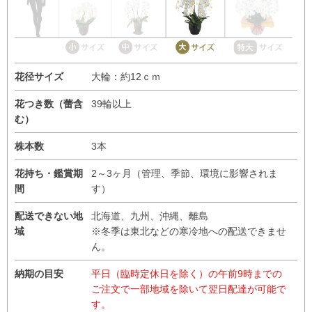
花径サイズ
大輪：約12ｃｍ
花つき数（蕾含
39輪以上
む）
株本数
3本
花持ち・鑑賞期
2～3ヶ月（管理、季節、環境に影響されま
間
す）
配送できない地
北海道、九州、沖縄、離島
域
※冬季は東北などの寒冷地への配送できませ
ん。
納期の目安
平日（臨時定休日を除く）の午前9時までの
ご注文で一部地域を除いて翌日配達が可能で
す。