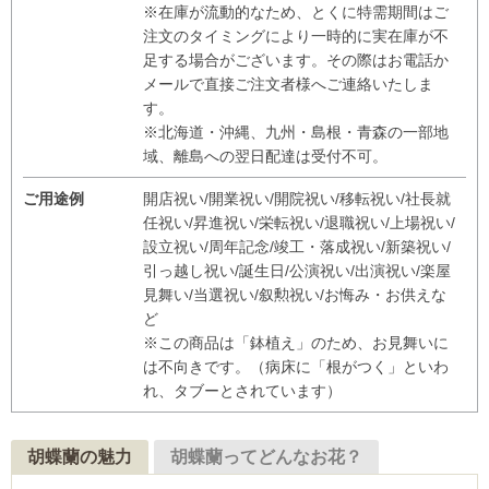
※在庫が流動的なため、とくに特需期間はご
注文のタイミングにより一時的に実在庫が不
足する場合がございます。その際はお電話か
メールで直接ご注文者様へご連絡いたしま
す。
※北海道・沖縄、九州・島根・青森の一部地
域、離島への翌日配達は受付不可。
ご用途例
開店祝い/開業祝い/開院祝い/移転祝い/社長就
任祝い/昇進祝い/栄転祝い/退職祝い/上場祝い/
設立祝い/周年記念/竣工・落成祝い/新築祝い/
引っ越し祝い/誕生日/公演祝い/出演祝い/楽屋
見舞い/当選祝い/叙勲祝い/お悔み・お供えな
ど
※この商品は「鉢植え」のため、お見舞いに
は不向きです。（病床に「根がつく」といわ
れ、タブーとされています）
胡蝶蘭の魅力
胡蝶蘭ってどんなお花？