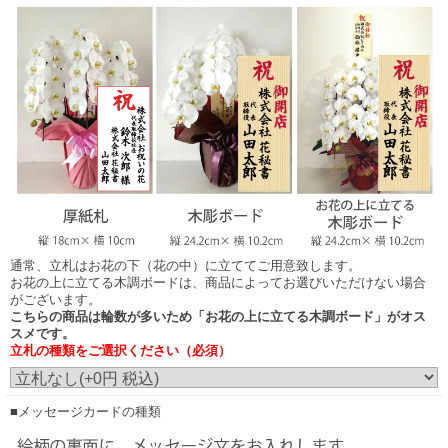
木調ボード
木調ボード
（正面からみたイメージ）
（横からみたイメージ）
お花の上に立てる木彫ボード
商品によってお選びいただけない場合がございます。
通常、立札はお花の下（花の中）に立ててご用意致します。
お花の上に立てる木調ボードは、商品によってお選びいただけない場合
がございます。
こちらの商品は輪数が多いため「お花の上に立てる木調ボード」がオス
スメです。
お花の上に立てる木調ボード
立札の種類をご選択ください（必須）
（正面からみたイメージ）
画像はイメージです。（こちらの商品は3本立ち30輪の胡蝶蘭です。）
実際にご注文いただくお花の規格により、立札の見え方が異なりますこと予め
■メッセージカードの種類
ご了承ください。
発送のご案内時に配信される画像は、お花をメインに正面から撮影した画像の
配信となります。