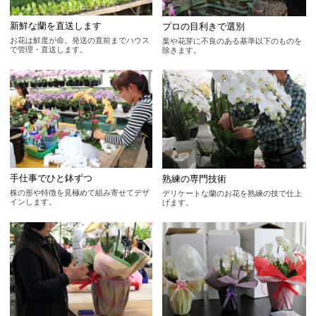
新鮮な蘭を直送します
プロの目利きで選別
お花は鮮度が命。発送の直前までハウス
葉や花芽に不良のある基準以下のものを
で管理・直送します。
除きます。
手仕事でひと鉢ずつ
熟練の専門技術
株の形や特徴を見極めて組み寄せてデザ
デリケートな蘭のお花を熟練の技で仕上
インします。
げます。