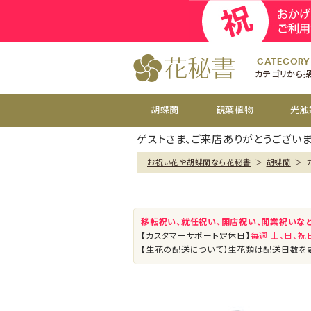
開院
お祝い花
開店
お供え花
開設
おすすめ
周年
CATEGORY
カテゴリから
胡蝶蘭
観葉植物
光触
ゲストさま、ご来店ありがとうございま
お祝い花や胡蝶蘭なら花秘書
＞
胡蝶蘭
＞
移転祝い、就任祝い、開店祝い、開業祝いな
【カスタマーサポート定休日】
毎週 土、日、
【生花の配送について】生花類は配送日数を