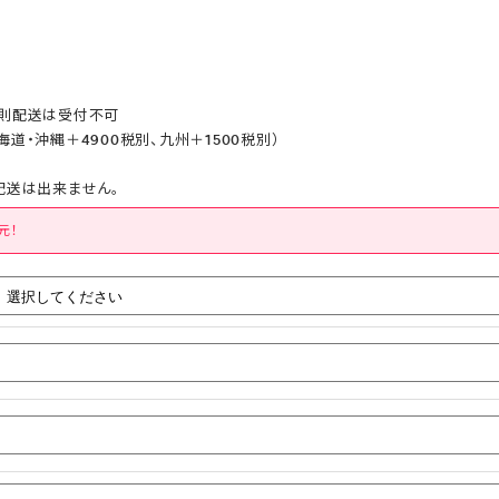
原則配送は受付不可
道・沖縄＋4900税別、九州＋1500税別）
配送は出来ません。
元！