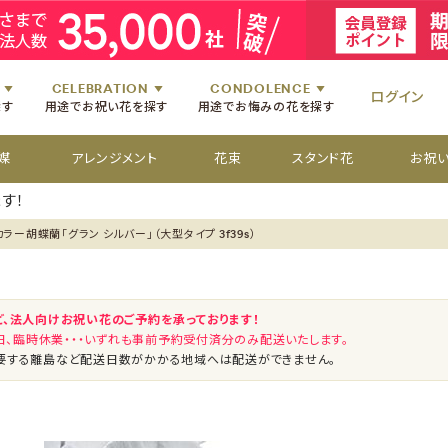
祝いのお花
舞台・コンサートのお花
初七日のお供え花
お盆のお供え花
祝いのお花
楽屋見舞いのお花
四十九日のお供え花
お彼岸のお供え花
祝いのお花
個展・展覧会のお花
百か日のお供え花
供花[通夜・葬儀・告別式]
祝いのお花
CELEBRATION
CONDOLENCE
ログイン
探す
用途でお祝い花を探す
用途でお悔みの花を探す
媒
アレンジメント
花束
スタンド花
お祝
す！
カラー胡蝶蘭「グラン シルバー」（大型タイプ 3f39s）
ど、法人向けお祝い花のご予約を承っております！
祝日、臨時休業・・・いずれも事前予約受付済分のみ配送いたします。
要する離島など配送日数がかかる地域へは配送ができません。