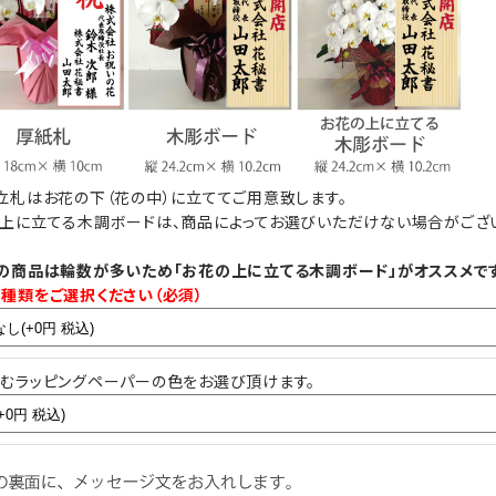
画像はイメージです。（こちらの商品は3本立ち30
ード
輪の胡蝶蘭です。）
ない場合がござ
実際にご注文いただくお花の規格により、立札の
見え方が異なりますこと予めご了承ください。
発送のご案内時に配信される画像は、お花をメイ
ンに正面から撮影した画像の配信となります。
お花の下（花の中）に立てた場合は立札内容が見
えにくい場合もございます。
立札はお花の下（花の中）に立ててご用意致します。
上に立てる木調ボードは、商品によってお選びいただけない場合がござ
尚、実際の胡蝶蘭はアーチ状になっておりますの
で立札はお花に触れません。
ボード
の商品は輪数が多いため「お花の上に立てる木調ボード」がオススメです
ジ）
種類をご選択ください（必須）
むラッピングペーパーの色をお選び頂けます。