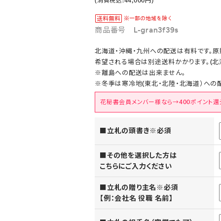
(消費税込:44,000円)
商品番号 L-gran3f39s
北海道・沖縄・九州への配送は有料です。
希望される場合は別途送料かかります。(北海
※離島への配送は出来ません。
※冬季は寒冷地(東北・北陸・北海道）への
花秘書会員メンバー様なら→400ポイント還
■立札の頭書き※必須
■その他を選択した方は
こちらにご入力ください
■立札の贈り主名※必須
【例：会社名 役職 名前】