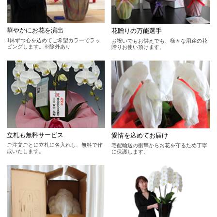
華やかにお花を演出
花贈りの万能選手
1鉢ずつ心を込めてご希望カラーでラッ
お祝いでもお供えでも、様々な用途の花
ピングします。※除外あり
贈りお使い頂けます。
立札も無料サービス
愛情を込めてお届け
ご注文ごとに立札に名入れし、無料で作
宅配輸送の衝撃からお花を守るため丁寧
成いたします。
に保護します。