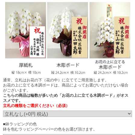
木調ボード
木調ボード
（正面からみたイメージ）
（横からみたイメージ）
お花の上に立てる木彫ボード
商品によってお選びいただけない場合がございます。
通常、立札はお花の下（花の中）に立ててご用意致します。
お花の上に立てる木調ボードは、商品によってお選びいただけない場合
がございます。
こちらの商品は輪数が多いため「お花の上に立てる木調ボード」がオス
スメです。
お花の上に立てる木調ボード
立札の種類をご選択ください（必須）
（正面からみたイメージ）
画像はイメージです。（こちらの商品は3本立ち30輪の胡蝶蘭です。）
実際にご注文いただくお花の規格により、立札の見え方が異なりますこと予め
■鉢ラッピングの色
ご了承ください。
鉢を包むラッピングペーパーの色をお選び頂けます。
発送のご案内時に配信される画像は、お花をメインに正面から撮影した画像の
配信となります。