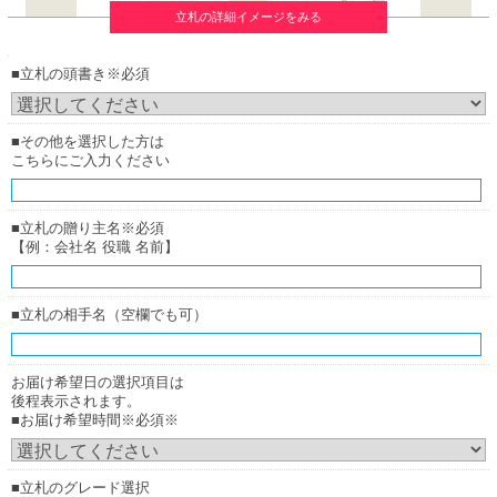
立札の詳細イメージをみる
■立札の頭書き※必須
■その他を選択した方は
こちらにご入力ください
厚紙札
厚紙札
（正面からみたイメージ）
（横からみたイメージ）
■立札の贈り主名※必須
【例：会社名 役職 名前】
木調ボード
お花の下（花の中）に立ててご用意致します。
■立札の相手名（空欄でも可）
お届け希望日の選択項目は
後程表示されます。
■お届け希望時間※必須※
■立札のグレード選択