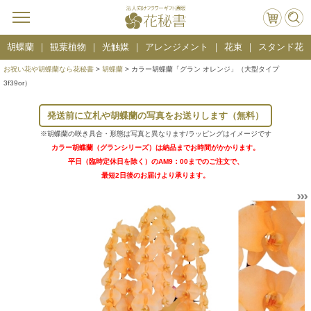
胡蝶蘭
観葉植物
光触媒
アレンジメント
花束
スタンド花
お祝い花や胡蝶蘭なら花秘書
>
胡蝶蘭
> カラー胡蝶蘭「グラン オレンジ」（大型タイプ
3f39or）
発送前に立札や胡蝶蘭の写真をお送りします（無料）
※胡蝶蘭の咲き具合・形態は写真と異なります/ラッピングはイメージです
カラー胡蝶蘭（グランシリーズ）は納品までお時間がかかります。
平日（臨時定休日を除く）のAM9：00までのご注文で、
最短2日後のお届けより承ります。