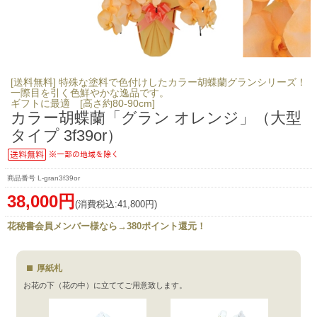
[送料無料] 特殊な塗料で色付けしたカラー胡蝶蘭グランシリーズ！
一際目を引く色鮮やかな逸品です。
ギフトに最適 [高さ約80-90cm]
カラー胡蝶蘭「グラン オレンジ」（大型
タイプ 3f39or）
L-gran3f39or
38,000円
(消費税込:41,800円)
花秘書会員メンバー様なら→380ポイント還元！
厚紙札
お花の下（花の中）に立ててご用意致します。