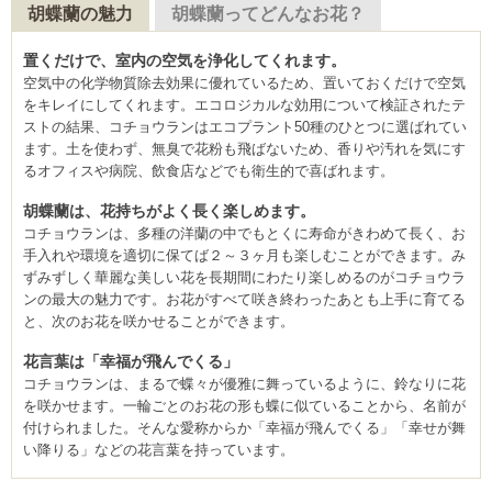
胡蝶蘭の魅力
胡蝶蘭ってどんなお花？
置くだけで、室内の空気を浄化してくれます。
空気中の化学物質除去効果に優れているため、置いておくだけで空気
をキレイにしてくれます。エコロジカルな効用について検証されたテ
ストの結果、コチョウランはエコプラント50種のひとつに選ばれてい
ます。土を使わず、無臭で花粉も飛ばないため、香りや汚れを気にす
るオフィスや病院、飲食店などでも衛生的で喜ばれます。
胡蝶蘭は、花持ちがよく長く楽しめます。
コチョウランは、多種の洋蘭の中でもとくに寿命がきわめて長く、お
手入れや環境を適切に保てば２～３ヶ月も楽しむことができます。み
ずみずしく華麗な美しい花を長期間にわたり楽しめるのがコチョウラ
ンの最大の魅力です。お花がすべて咲き終わったあとも上手に育てる
と、次のお花を咲かせることができます。
花言葉は「幸福が飛んでくる」
コチョウランは、まるで蝶々が優雅に舞っているように、鈴なりに花
を咲かせます。一輪ごとのお花の形も蝶に似ていることから、名前が
付けられました。そんな愛称からか「幸福が飛んでくる」「幸せが舞
い降りる」などの花言葉を持っています。