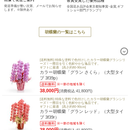
各賞受賞した優秀品種
発送準備が整い次第、メールでお知らせ
全国花き品評会東京都知事賞･金賞,ギフ
します。※除外あり
トショー部門グランプリ
胡蝶蘭の一覧はこちら
[送料無料] 特殊な塗料で色付けしたカラー胡蝶蘭グランシリ
ーズ！一際目を引く色鮮やかな逸品です。
ギフトに最適 [高さ約80-90cm]
カラー胡蝶蘭「グラン さくら」（大型タイ
プ 3f39p）
38,000円
(消費税込:41,800円)
[送料無料] 特殊な塗料で色付けしたカラー胡蝶蘭グランシリ
ーズ！一際目を引く色鮮やかな逸品です。
ギフトに最適 [高さ約80-90cm]
カラー胡蝶蘭「グラン レッド」（大型タイ
プ 3f39r）
38,000円