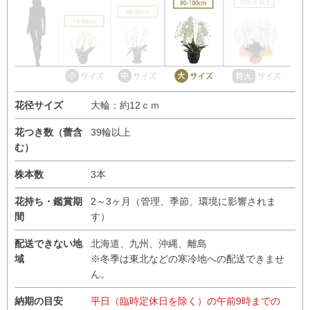
花径サイズ
大輪：約12ｃｍ
花つき数（蕾含
39輪以上
む）
株本数
3本
花持ち・鑑賞期
2～3ヶ月（管理、季節、環境に影響されま
間
す）
配送できない地
北海道、九州、沖縄、離島
域
※冬季は東北などの寒冷地への配送できませ
ん。
納期の目安
平日（臨時定休日を除く）の午前9時までの