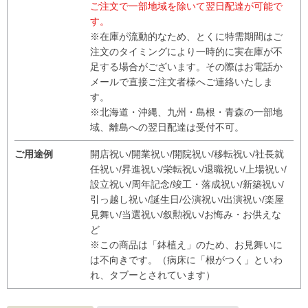
ご注文で一部地域を除いて翌日配達が可能で
す。
※在庫が流動的なため、とくに特需期間はご
注文のタイミングにより一時的に実在庫が不
足する場合がございます。その際はお電話か
メールで直接ご注文者様へご連絡いたしま
す。
※北海道・沖縄、九州・島根・青森の一部地
域、離島への翌日配達は受付不可。
ご用途例
開店祝い/開業祝い/開院祝い/移転祝い/社長就
任祝い/昇進祝い/栄転祝い/退職祝い/上場祝い/
設立祝い/周年記念/竣工・落成祝い/新築祝い/
引っ越し祝い/誕生日/公演祝い/出演祝い/楽屋
見舞い/当選祝い/叙勲祝い/お悔み・お供えな
ど
※この商品は「鉢植え」のため、お見舞いに
は不向きです。（病床に「根がつく」といわ
れ、タブーとされています）