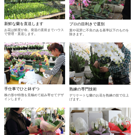
新鮮な蘭を直送します
プロの目利きで選別
お花は鮮度が命。発送の直前までハウス
葉や花芽に不良のある基準以下のものを
で管理・直送します。
除きます。
手仕事でひと鉢ずつ
熟練の専門技術
株の形や特徴を見極めて組み寄せてデザ
デリケートな蘭のお花を熟練の技で仕上
インします。
げます。