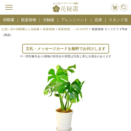
胡蝶蘭
観葉植物
光触媒
アレンジメント
花束
スタンド花
お祝い花や胡蝶蘭なら花秘書
>
観葉植物
>
観葉植物 ～20,000円
> 観葉植物 モンステラ 6号鉢
（陶器）
立札・メッセージカードを無料でお付けします
※一部対象外あり/植物の咲具合や形態は写真と異なる場合があります