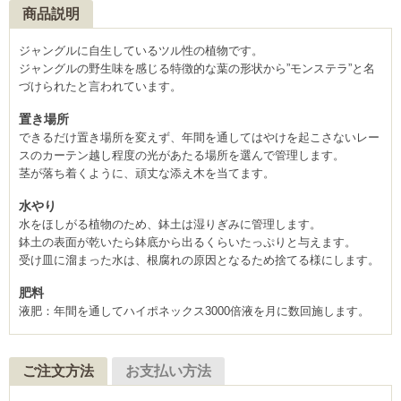
商品説明
ジャングルに自生しているツル性の植物です。
ジャングルの野生味を感じる特徴的な葉の形状から”モンステラ”と名
づけられたと言われています。
置き場所
できるだけ置き場所を変えず、年間を通してはやけを起こさないレー
スのカーテン越し程度の光があたる場所を選んで管理します。
茎が落ち着くように、頑丈な添え木を当てます。
水やり
水をほしがる植物のため、鉢土は湿りぎみに管理します。
鉢土の表面が乾いたら鉢底から出るくらいたっぷりと与えます。
受け皿に溜まった水は、根腐れの原因となるため捨てる様にします。
肥料
液肥：年間を通してハイポネックス3000倍液を月に数回施します。
ご注文方法
お支払い方法