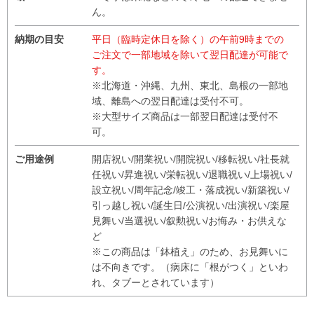
ん。
納期の目安
平日（臨時定休日を除く）の午前9時までの
ご注文で一部地域を除いて翌日配達が可能で
す。
※北海道・沖縄、九州、東北、島根の一部地
域、離島への翌日配達は受付不可。
※大型サイズ商品は一部翌日配達は受付不
可。
ご用途例
開店祝い/開業祝い/開院祝い/移転祝い/社長就
任祝い/昇進祝い/栄転祝い/退職祝い/上場祝い/
設立祝い/周年記念/竣工・落成祝い/新築祝い/
引っ越し祝い/誕生日/公演祝い/出演祝い/楽屋
見舞い/当選祝い/叙勲祝い/お悔み・お供えな
ど
※この商品は「鉢植え」のため、お見舞いに
は不向きです。（病床に「根がつく」といわ
れ、タブーとされています）