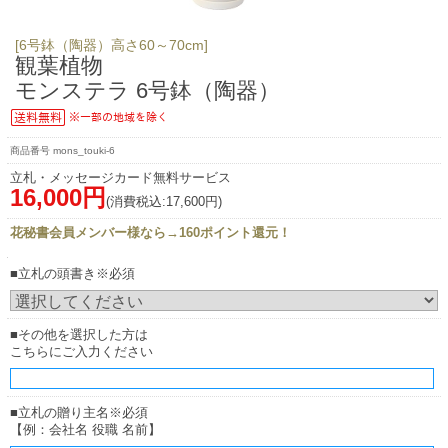
[6号鉢（陶器）高さ60～70cm]
観葉植物
モンステラ 6号鉢（陶器）
mons_touki-6
立札・メッセージカード無料サービス
16,000円
(消費税込:17,600円)
花秘書会員メンバー様なら→160ポイント還元！
■立札の頭書き※必須
■その他を選択した方は
こちらにご入力ください
■立札の贈り主名※必須
【例：会社名 役職 名前】