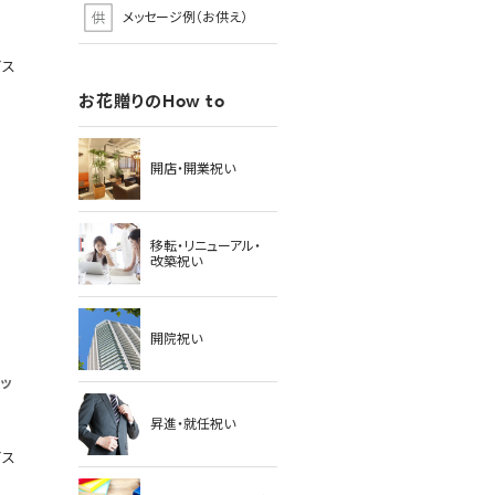
メッセージ例（お供え）
ビス
お花贈りのHow to
開店・開業祝い
移転・リニューアル・
改築祝い
]
開院祝い
ケッ
昇進・就任祝い
ビス