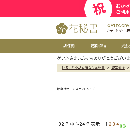
開院
お祝い花
開店
お供え花
開設
おすすめ
周年
CATEGORY
カテゴリから
胡蝶蘭
観葉植物
光触
ゲストさま、ご来店ありがとうございま
お祝い花や胡蝶蘭なら花秘書
＞
観葉植物
＞
観葉植物 バスケットタイプ
92 件中 1-24 件表示
1
2
3
4