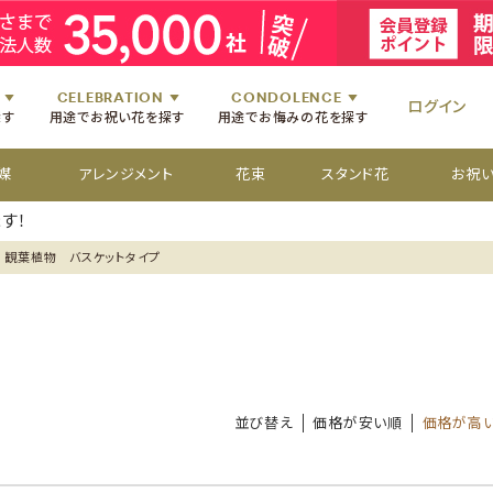
祝いのお花
舞台・コンサートのお花
初七日のお供え花
お盆のお供え花
祝いのお花
楽屋見舞いのお花
四十九日のお供え花
お彼岸のお供え花
祝いのお花
個展・展覧会のお花
百か日のお供え花
供花[通夜・葬儀・告別式]
祝いのお花
CELEBRATION
CONDOLENCE
ログイン
探す
用途でお祝い花を探す
用途でお悔みの花を探す
媒
アレンジメント
花束
スタンド花
お祝
す！
観葉植物 バスケットタイプ
並び替え
価格が安い順
価格が高