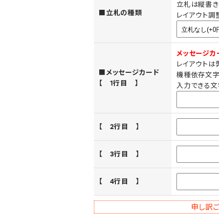
立札は縦書き
■立札の種類
レイアウト調
メッセージカ
レイアウトは
■メッセージカード
機種依存文字
【 1行目 】
入力できる文
【 2行目 】
【 3行目 】
【 4行目 】
申し訳ご