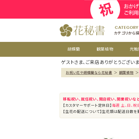
開院
お祝い花
開店
お供え花
開設
おすすめ
周年
CATEGORY
カテゴリから
胡蝶蘭
観葉植物
光触
ゲストさま、ご来店ありがとうございま
お祝い花や胡蝶蘭なら花秘書
＞
観葉植物
＞
移転祝い、就任祝い、開店祝い、開業祝いな
【カスタマーサポート定休日】
毎週 土、日、
【生花の配送について】生花類は配送日数を