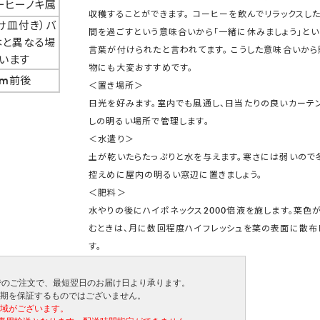
ーヒーノキ属
収穫することができます。 コーヒーを飲んでリラックスし
け皿付き）バ
間を過ごすという意味合いから「一緒に休みましょう」とい
本と異なる場
言葉が付けられたと言われてます。 こうした意味合いから
います
物にも大変おすすめです。
cm前後
＜置き場所＞
日光を好みます。室内でも風通し、日当たりの良いカーテ
しの明るい場所で管理します。
＜水遣り＞
土が乾いたらたっぷりと水を与えます。寒さには弱いので
控えめに屋内の明るい窓辺に置きましょう。
＜肥料＞
水やりの後にハイポネックス2000倍液を施します。葉色
むときは、月に数回程度ハイフレッシュを葉の表面に散布
す。