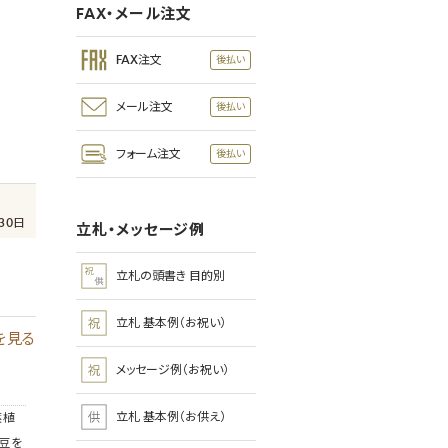
FAX・メール注文
FAX注文
メール注文
フォーム注文
30日
立札・メッセージ例
立札の頭書き 目的別
立札 基本例（お祝い）
を見る
メッセージ例（お祝い）
立札 基本例（お供え）
葉植
豆を