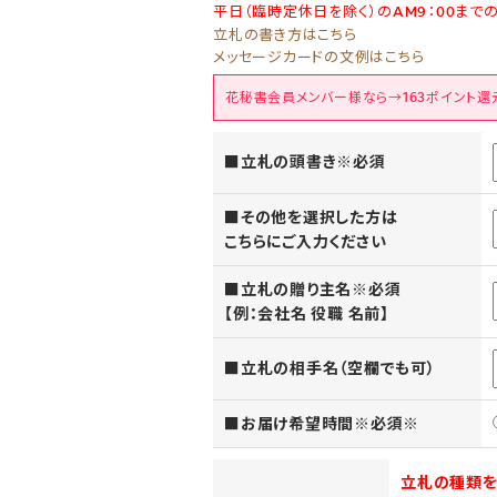
平日（臨時定休日を除く）のAM9：00まで
立札の書き方はこちら
メッセージカードの文例はこちら
花秘書会員メンバー様なら→163ポイント還
■立札の頭書き※必須
■その他を選択した方は
こちらにご入力ください
■立札の贈り主名※必須
【例：会社名 役職 名前】
■立札の相手名（空欄でも可）
■お届け希望時間※必須※
立札の種類を