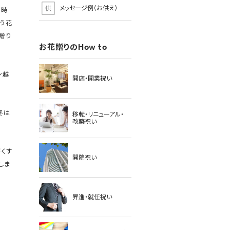
メッセージ例（お供え）
た時
う花
贈り
お花贈りのHow to
ン越
開店・開業祝い
冬は
移転・リニューアル・
改築祝い
がくす
開院祝い
しま
昇進・就任祝い