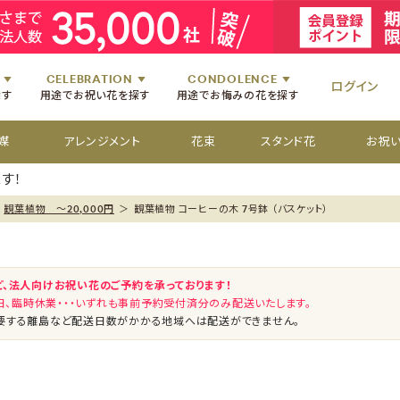
祝いのお花
舞台・コンサートのお花
初七日のお供え花
お盆のお供え花
祝いのお花
楽屋見舞いのお花
四十九日のお供え花
お彼岸のお供え花
祝いのお花
個展・展覧会のお花
百か日のお供え花
供花[通夜・葬儀・告別式]
祝いのお花
CELEBRATION
CONDOLENCE
ログイン
探す
用途でお祝い花を探す
用途でお悔みの花を探す
媒
アレンジメント
花束
スタンド花
お祝
す！
観葉植物 ～20,000円
＞
観葉植物 コーヒーの木 7号鉢 （バスケット）
ど、法人向けお祝い花のご予約を承っております！
祝日、臨時休業・・・いずれも事前予約受付済分のみ配送いたします。
要する離島など配送日数がかかる地域へは配送ができません。