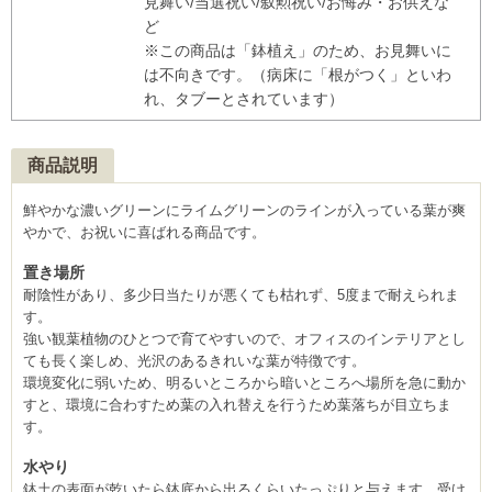
見舞い/当選祝い/叙勲祝い/お悔み・お供えな
ど
※この商品は「鉢植え」のため、お見舞いに
は不向きです。（病床に「根がつく」といわ
れ、タブーとされています）
商品説明
鮮やかな濃いグリーンにライムグリーンのラインが入っている葉が爽
やかで、お祝いに喜ばれる商品です。
置き場所
耐陰性があり、多少日当たりが悪くても枯れず、5度まで耐えられま
す。
強い観葉植物のひとつで育てやすいので、オフィスのインテリアとし
ても長く楽しめ、光沢のあるきれいな葉が特徴です。
環境変化に弱いため、明るいところから暗いところへ場所を急に動か
すと、環境に合わすため葉の入れ替えを行うため葉落ちが目立ちま
す。
水やり
鉢土の表面が乾いたら鉢底から出るくらいたっぷりと与えます。受け