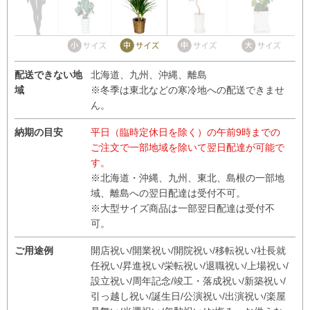
配送できない地
北海道、九州、沖縄、離島
域
※冬季は東北などの寒冷地への配送できませ
ん。
納期の目安
平日（臨時定休日を除く）の午前9時までの
ご注文で一部地域を除いて翌日配達が可能で
す。
※北海道・沖縄、九州、東北、島根の一部地
域、離島への翌日配達は受付不可。
※大型サイズ商品は一部翌日配達は受付不
可。
ご用途例
開店祝い/開業祝い/開院祝い/移転祝い/社長就
任祝い/昇進祝い/栄転祝い/退職祝い/上場祝い/
設立祝い/周年記念/竣工・落成祝い/新築祝い/
引っ越し祝い/誕生日/公演祝い/出演祝い/楽屋