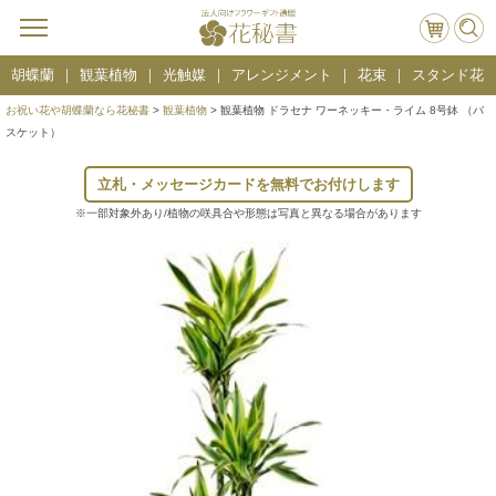
胡蝶蘭
観葉植物
光触媒
アレンジメント
花束
スタンド花
お祝い花や胡蝶蘭なら花秘書
>
観葉植物
> 観葉植物 ドラセナ ワーネッキー・ライム 8号鉢 （バ
スケット）
立札・メッセージカードを無料でお付けします
※一部対象外あり/植物の咲具合や形態は写真と異なる場合があります