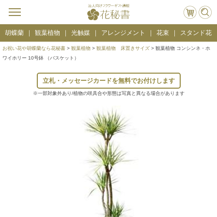
胡蝶蘭
観葉植物
光触媒
アレンジメント
花束
スタンド花
お祝い花や胡蝶蘭なら花秘書
>
観葉植物
>
観葉植物 床置きサイズ
> 観葉植物 コンシンネ・ホ
ワイホリー 10号鉢 （バスケット）
立札・メッセージカードを無料でお付けします
※一部対象外あり/植物の咲具合や形態は写真と異なる場合があります