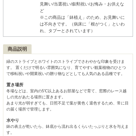
見舞い/当選祝い/叙勲祝い/お悔み・お供えな
ど
※この商品は「鉢植え」のため、お見舞いに
は不向きです。（病床に「根がつく」といわ
れ、タブーとされています）
商品説明
緑のストライプとホワイトのストライプでさわやかな印象を受けま
す。 置くだけで明るい雰囲気になり、育てやすい観葉植物のひとつ
で移転祝いや開業祝いの贈り物などとしても人気のある品種です。
置き場所
冬場などは、室内の5℃以上あるお部屋などで育て、窓際のレース越
しの光があたる場所に置きます。
あまり光が弱すぎても、日照不足で葉が黄色く退色するため、常に目
の届く場所で管理します。
水やり
鉢の表土が乾いたら、鉢底から流れ出るくらいたっぷりと水を与えま
す。