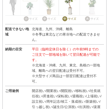
配送できない地
北海道、九州、沖縄、離島
域
※冬季は東北などの寒冷地への配送できませ
ん。
納期の目安
平日（臨時定休日を除く）の午前9時までの
ご注文で一部地域を除いて翌日配達が可能で
す。
※北海道・沖縄、九州、東北、島根の一部地
域、離島への翌日配達は受付不可。
※大型サイズ商品は一部翌日配達は受付不
可。
ご用途例
開店祝い/開業祝い/開院祝い/移転祝い/社長就
任祝い/昇進祝い/栄転祝い/退職祝い/上場祝い/
設立祝い/周年記念/竣工・落成祝い/新築祝い/
引っ越し祝い/誕生日/公演祝い/出演祝い/楽屋