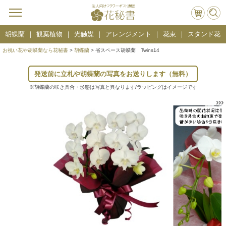
胡蝶蘭
観葉植物
光触媒
アレンジメント
花束
スタンド花
お祝い花や胡蝶蘭なら花秘書
>
胡蝶蘭
> 省スペース胡蝶蘭 Twins14
発送前に立札や胡蝶蘭の写真をお送りします（無料）
※胡蝶蘭の咲き具合・形態は写真と異なります/ラッピングはイメージです