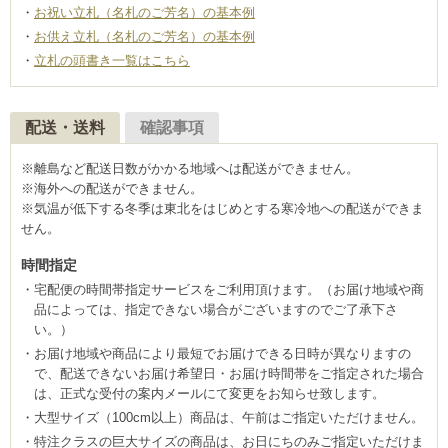
お祝い立札（名札のご芳名）の基本例
お供え立札（名札のご芳名）の基本例
立札の頭書き一覧はこちら
配送・送料
確認事項
※離島など配送日数がかかる地域へは配送ができません。
※海外への配送ができません。
※気温が低下する冬季は東北をはじめとする寒冷地への配送ができま
せん。
時間指定
宅配便の時間帯指定サービスをご利用頂けます。（お届け地域や商
品によっては、指定できない場合がございますのでご了承下さ
い。）
お届け地域や商品により最短でお届けできる日時が異なりますの
で、配送できないお届け希望日・お届け時間帯をご指定された場合
は、正式な受付の案内メールにて変更をお知らせ致します。
大型サイズ（100cm以上）商品は、午前はご指定いただけません。
特注クラスの巨大サイズの商品は、お日にちのみご指定いただけま