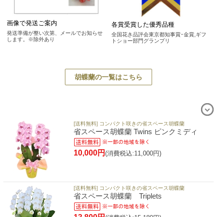
画像で発送ご案内
各賞受賞した優秀品種
発送準備が整い次第、メールでお知らせ
全国花き品評会東京都知事賞･金賞,ギフ
します。※除外あり
トショー部門グランプリ
胡蝶蘭の一覧はこちら
[送料無料] コンパクト咲きの省スペース胡蝶蘭
省スペース胡蝶蘭 Twins ピンクミディ
10,000円
(消費税込:11,000円)
[送料無料] コンパクト咲きの省スペース胡蝶蘭
省スペース胡蝶蘭 Triplets