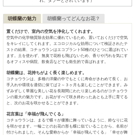
れ、タブーとされています）
胡蝶蘭の魅力
胡蝶蘭ってどんなお花？
置くだけで、室内の空気を浄化してくれます。
空気中の化学物質除去効果に優れているため、置いておくだけで空気
をキレイにしてくれます。エコロジカルな効用について検証されたテ
ストの結果、コチョウランはエコプラント50種のひとつに選ばれてい
ます。土を使わず、無臭で花粉も飛ばないため、香りや汚れを気にす
るオフィスや病院、飲食店などでも衛生的で喜ばれます。
胡蝶蘭は、花持ちがよく長く楽しめます。
コチョウランは、多種の洋蘭の中でもとくに寿命がきわめて長く、お
手入れや環境を適切に保てば２～３ヶ月も楽しむことができます。み
ずみずしく華麗な美しい花を長期間にわたり楽しめるのがコチョウラ
ンの最大の魅力です。お花がすべて咲き終わったあとも上手に育てる
と、次のお花を咲かせることができます。
花言葉は「幸福が飛んでくる」
コチョウランは、まるで蝶々が優雅に舞っているように、鈴なりに花
を咲かせます。一輪ごとのお花の形も蝶に似ていることから、名前が
付けられました。そんな愛称からか「幸福が飛んでくる」「幸せが舞