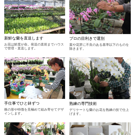
新鮮な蘭を直送します
プロの目利きで選別
お花は鮮度が命。発送の直前までハウス
葉や花芽に不良のある基準以下のものを
で管理・直送します。
除きます。
手仕事でひと鉢ずつ
熟練の専門技術
株の形や特徴を見極めて組み寄せてデザ
デリケートな蘭のお花を熟練の技で仕上
インします。
げます。