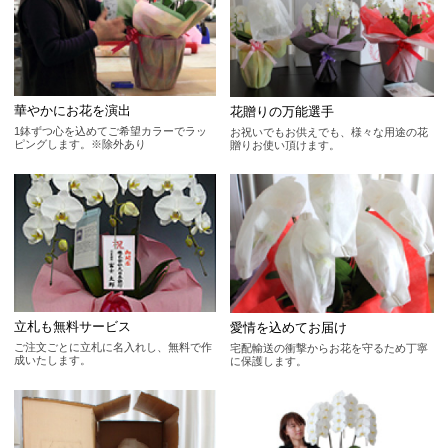
華やかにお花を演出
花贈りの万能選手
1鉢ずつ心を込めてご希望カラーでラッ
お祝いでもお供えでも、様々な用途の花
ピングします。※除外あり
贈りお使い頂けます。
立札も無料サービス
愛情を込めてお届け
ご注文ごとに立札に名入れし、無料で作
宅配輸送の衝撃からお花を守るため丁寧
成いたします。
に保護します。