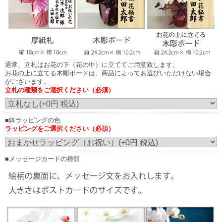
通常、立札はお花の下（花の中）に立ててご用意致します。
お花の上に立てる木彫ボードは、商品によってお選びいただけない場合
がございます。
立札の種類をご選択ください（必須）
お花の上に立てる木調ボード
（正面からみたイメージ）
■鉢ラッピングの色
ラッピングをご選択ください（必須）
画像はイメージです。（こちらの商品は3本立ち30輪の胡蝶蘭です。）
実際にご注文いただくお花の規格により、立札の見え方が異なりますこと予め
ご了承ください。
発送のご案内時に配信される画像は、お花をメインに正面から撮影した画像の
配信となります。
■メッセージカードの種類
お花の下（花の中）に立てた場合は立札内容が見えにくい場合もございます。
尚、実際の胡蝶蘭はアーチ状になっておりますので立札はお花に触れません。