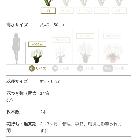
高さサイズ
約40～50ｃｍ
花径サイズ
約5～6ｃｍ
花つき数（蕾含
14輪
む）
株本数
2本
花持ち・鑑賞期
2～3ヶ月（管理、季節、環境に影響されま
間
す）