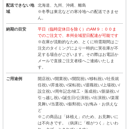
配送できない地
北海道、九州、沖縄、離島
域
※冬季は東北などの寒冷地への配送できませ
ん。
納期の目安
平日（臨時定休日を除く）のAM９：００ま
でのご注文で、本州全域翌日配達が可能です
※在庫が流動的なため、とくに特需期間はご
注文のタイミングにより一時的に実在庫が不
足する場合がございます。その際はお電話か
メールで直接ご注文者様へご連絡いたしま
す。
ご用途例
開店祝い/開業祝い/開院祝い/移転祝い/社長就
任祝い/昇進祝い/栄転祝い/退職祝い/上場祝い/
設立祝い/周年記念/竣工・落成祝い/新築祝い/
引っ越し祝い/誕生日/公演祝い/出演祝い/楽屋
見舞い/当選祝い/叙勲祝い/お悔み・お供えな
ど
※この商品は「鉢植え」のため、お見舞いに
は不向きです。（病床に「根がつく」といわ