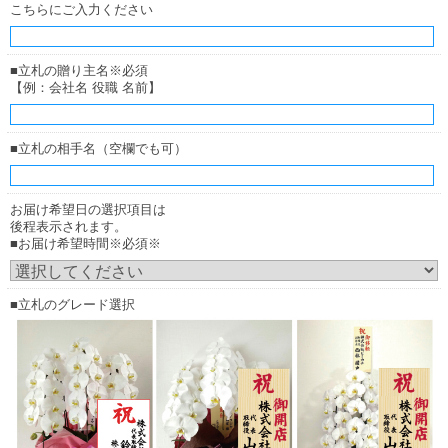
こちらにご入力ください
厚紙札
厚紙札
（正面からみたイメージ）
（横からみたイメージ）
■立札の贈り主名※必須
【例：会社名 役職 名前】
木調ボード
お花の下（花の中）に立ててご用意致します。
■立札の相手名（空欄でも可）
お届け希望日の選択項目は
後程表示されます。
■お届け希望時間※必須※
■立札のグレード選択
木調ボード
木調ボード
（正面からみたイメージ）
（横からみたイメージ）
お花の上に立てる木彫ボード
商品によってお選びいただけない場合がございます。