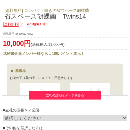
[送料無料] コンパクト咲きの省スペース胡蝶蘭
省スペース胡蝶蘭 Twins14
sz-ama2f15w
10,000円
(消費税込:11,000円)
花秘書会員メンバー様なら→100ポイント還元！
厚紙札
お花の下（花の中）に立ててご用意致します。
立札の詳細イメージをみる
■立札の頭書き※必須
■その他を選択した方は