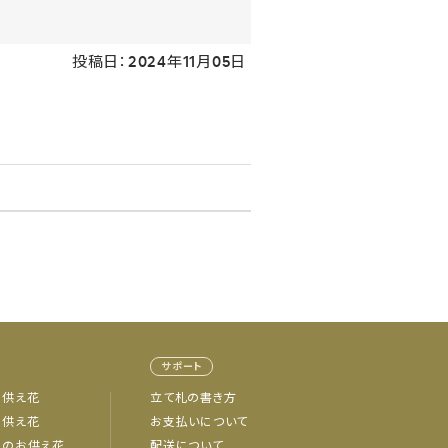
投稿日：2024年11月05日
サポート
お供え花
立て札の書き方
お供え花
お支払いについて
忌のお供え花
配送について