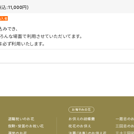
込:11,000円)
購入者
込みでき、
ろんな場面で利用させていただいてます。
は必ず利用いたします。
お悔やみの花
退職祝いのお花
お供えの胡蝶蘭
一周忌の
叙勲・受賞のお祝い花
枕花のお供え
三回忌の
選挙のお花
法要（法事）のお供え花
三十三回