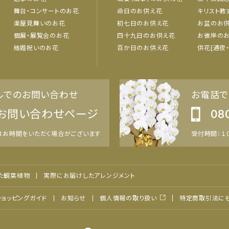
舞台・コンサートのお花
命日のお供え花
キリスト教
楽屋見舞いのお花
初七日のお供え花
お盆のお
個展・展覧会のお花
四十九日のお供え花
お彼岸の
結婚祝いのお花
百か日のお供え花
供花[通夜
ルでのお問い合わせ
お電話で
お問い合わせページ
08
はお時間をいただく場合がございます
受付時間：１０
た観葉植物
実際にお届けしたアレンジメント
ショッピングガイド
お知らせ
特定商取引法に
個人情報の取り扱い