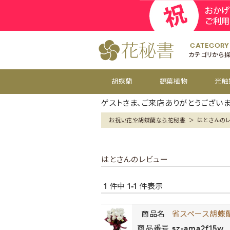
開院
お祝い花
開店
お供え花
開設
おすすめ
周年
CATEGORY
カテゴリから
胡蝶蘭
観葉植物
光触
ゲストさま、ご来店ありがとうございま
お祝い花や胡蝶蘭なら花秘書
＞
はとさんの
はとさんのレビュー
1 件中 1-1 件表示
商品名
省スペース胡蝶蘭 
商品番号
sz-ama2f15w