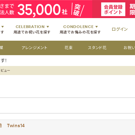
祝いのお花
舞台・コンサートのお花
初七日のお供え花
お盆のお供え花
祝いのお花
楽屋見舞いのお花
四十九日のお供え花
お彼岸のお供え花
祝いのお花
個展・展覧会のお花
百か日のお供え花
供花[通夜・葬儀・告別式]
祝いのお花
CELEBRATION
CONDOLENCE
ログイン
探す
用途でお祝い花を探す
用途でお悔みの花を探す
媒
アレンジメント
花束
スタンド花
お祝
す！
レビュー
Twins14