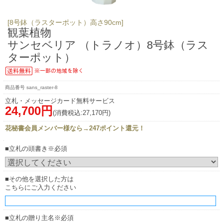
[8号鉢（ラスターポット）高さ90cm]
観葉植物
サンセベリア （トラノオ）8号鉢（ラス
ターポット）
sans_raster-8
立札・メッセージカード無料サービス
24,700円
(消費税込:27,170円)
花秘書会員メンバー様なら→247ポイント還元！
■立札の頭書き※必須
■その他を選択した方は
こちらにご入力ください
■立札の贈り主名※必須