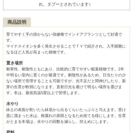
れ、タブーとされています）
商品説明
育てやすく手の掛からない強健種でインドアプランツとして好適で
す。
マイナスイオンを多く発生させることでＴＶで紹介され、入手困難に
なるほど人気が高まった植物です。
置き場所
耐寒性、耐陰性ともにあり、比較的に育てやすい観葉植物です。1年
中明るい室内に置くのが最適です。耐陰性があるため、日当たりの少
ない場所で管理することも可能ですが、光不足だと間伸びしたり、新
芽の生育が軟弱になります。直射日光を避けて明るい場所を選びま
す。冬は、最低気温5度以上で管理します。
水やり
鉢土の表面が乾いたら鉢底から出るくらいたっぷりと与えます。受け
皿に溜まった水は、根腐れの原因となるため捨てる様にします。生育
がとまる冬場は、水やりの回数を減らし、控えめにします。
肥料