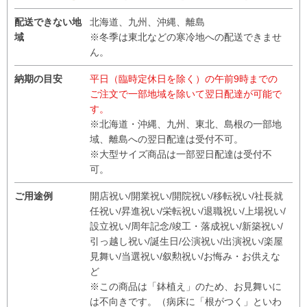
配送できない地
北海道、九州、沖縄、離島
域
※冬季は東北などの寒冷地への配送できませ
ん。
納期の目安
平日（臨時定休日を除く）の午前9時までの
ご注文で一部地域を除いて翌日配達が可能で
す。
※北海道・沖縄、九州、東北、島根の一部地
域、離島への翌日配達は受付不可。
※大型サイズ商品は一部翌日配達は受付不
可。
ご用途例
開店祝い/開業祝い/開院祝い/移転祝い/社長就
任祝い/昇進祝い/栄転祝い/退職祝い/上場祝い/
設立祝い/周年記念/竣工・落成祝い/新築祝い/
引っ越し祝い/誕生日/公演祝い/出演祝い/楽屋
見舞い/当選祝い/叙勲祝い/お悔み・お供えな
ど
※この商品は「鉢植え」のため、お見舞いに
は不向きです。（病床に「根がつく」といわ