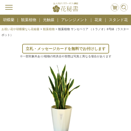
胡蝶蘭
観葉植物
光触媒
アレンジメント
花束
スタンド花
お祝い花や胡蝶蘭なら花秘書
>
観葉植物
> 観葉植物 サンセベリア （トラノオ）8号鉢（ラスター
ポット）
立札・メッセージカードを無料でお付けします
※一部対象外あり/植物の咲具合や形態は写真と異なる場合があります