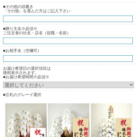
■その他の頭書き
「その他」を選んだ方はご記入下さい
厚紙札
厚紙札
（正面からみたイメージ）
（横からみたイメージ）
■贈り主名※必須※
ご注文者の社名・店名（役職・名前）
木調ボード
お花の下（花の中）に立ててご用意致します。
■お相手名（空欄可）
お届け希望日の選択項目は
後程表示されます。
■お届け希望時間※必須※
■立札のグレード選択
木調ボード
木調ボード
（正面からみたイメージ）
（横からみたイメージ）
お花の上に立てる木彫ボード