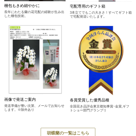
梱包もきめ細やかに
宅配専用のギフト箱
長年にわたる蘭の花宅配の経験が生み出
3本立てでもこの大きさ！すべてギフト箱
した梱包技術。
で宅配発送いたします。
画像で発送ご案内
各賞受賞した優秀品種
発送準備が整い次第、メールでお知らせ
全国花き品評会東京都知事賞･金賞,ギフ
します。※除外あり
トショー部門グランプリ
胡蝶蘭の一覧はこちら