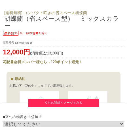
[送料無料] コンパクト咲きの省スペース胡蝶蘭
胡蝶蘭（省スペース型） ミックスカラ
ー
sz-midi_trip3f
12,000円
(消費税込:13,200円)
花秘書会員メンバー様なら→120ポイント還元！
厚紙札
お花の下（花の中）に立ててご用意致します。
立札の詳細イメージをみる
■立札の頭書き※必須※