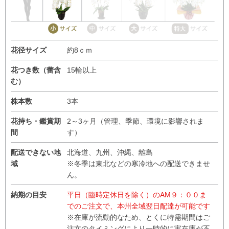
花径サイズ
約8ｃｍ
花つき数（蕾含
15輪以上
む）
株本数
3本
花持ち・鑑賞期
2～3ヶ月（管理、季節、環境に影響されま
間
す）
配送できない地
北海道、九州、沖縄、離島
域
※冬季は東北などの寒冷地への配送できませ
ん。
納期の目安
平日（臨時定休日を除く）のAM９：００ま
でのご注文で、本州全域翌日配達が可能です
※在庫が流動的なため、とくに特需期間はご
注文のタイミングにより一時的に実在庫が不