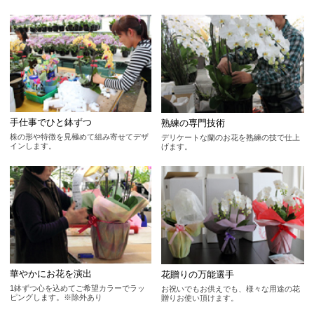
手仕事でひと鉢ずつ
熟練の専門技術
株の形や特徴を見極めて組み寄せてデザ
デリケートな蘭のお花を熟練の技で仕上
インします。
げます。
華やかにお花を演出
花贈りの万能選手
1鉢ずつ心を込めてご希望カラーでラッ
お祝いでもお供えでも、様々な用途の花
ピングします。※除外あり
贈りお使い頂けます。