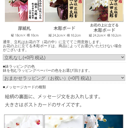
商品によってお選びいただけない場合がございます。
通常、立札はお花の下（花の中）に立ててご用意致します。
お花の上に立てる木彫ボードは、商品によってお選びいただけない場合
がございます。
■鉢ラッピングの色
お花の上に立てる木調ボード
鉢を包むラッピングペーパーの色をお選び頂けます。
（正面からみたイメージ）
画像はイメージです。（こちらの商品は3本立ち30輪の胡蝶蘭です。）
■メッセージカードの種類
実際にご注文いただくお花の規格により、立札の見え方が異なりますこと予め
ご了承ください。
発送のご案内時に配信される画像は、お花をメインに正面から撮影した画像の
配信となります。
お花の下（花の中）に立てた場合は立札内容が見えにくい場合もございます。
尚、実際の胡蝶蘭はアーチ状になっておりますので立札はお花に触れません。