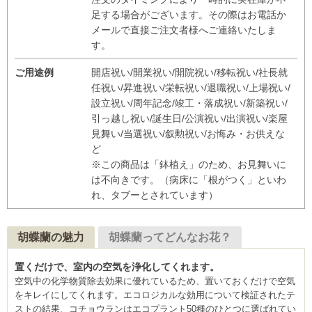
足する場合がございます。その際はお電話か
メールで直接ご注文者様へご連絡いたしま
す。
ご用途例
開店祝い/開業祝い/開院祝い/移転祝い/社長就
任祝い/昇進祝い/栄転祝い/退職祝い/上場祝い/
設立祝い/周年記念/竣工・落成祝い/新築祝い/
引っ越し祝い/誕生日/公演祝い/出演祝い/楽屋
見舞い/当選祝い/叙勲祝い/お悔み・お供えな
ど
※この商品は「鉢植え」のため、お見舞いに
は不向きです。（病床に「根がつく」といわ
れ、タブーとされています）
胡蝶蘭の魅力
胡蝶蘭ってどんなお花？
置くだけで、室内の空気を浄化してくれます。
空気中の化学物質除去効果に優れているため、置いておくだけで空気
をキレイにしてくれます。エコロジカルな効用について検証されたテ
ストの結果、コチョウランはエコプラント50種のひとつに選ばれてい