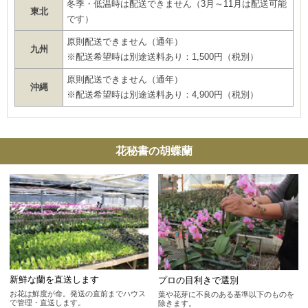
冬季・低温時は配送できません（3月～11月は配送可能
東北
です）
原則配送できません（通年）
九州
※配送希望時は別途送料あり：1,500円（税別）
原則配送できません（通年）
沖縄
※配送希望時は別途送料あり：4,900円（税別）
花秘書の胡蝶蘭
新鮮な蘭を直送します
プロの目利きで選別
お花は鮮度が命。発送の直前までハウス
葉や花芽に不良のある基準以下のものを
で管理・直送します。
除きます。