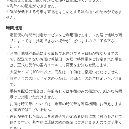
※離島など配送日数がかかる地域へは配送ができません。
※海外への配送ができません。
※気温が低下する冬季は東北をはじめとする寒冷地への配送ができま
せん。
時間指定
宅配便の時間帯指定サービスをご利用頂けます。（お届け地域や商
品によっては、指定できない場合がございますのでご了承下さ
い。）
お届け地域や商品により最短でお届けできる日時が異なりますの
で、配送できないお届け希望日・お届け時間帯をご指定された場合
は、正式な受付の案内メールにて変更をお知らせ致します。
大型サイズ（100cm以上）商品は、午前はご指定いただけません。
特注クラスの巨大サイズの商品は、お日にちのみご指定いただけま
す。
手持ち配送の場合は、午前もしくは午後のみの指定で、細かな時間
帯はご指定いただけません。
お届け時間帯については、希望の時間帯を運送機関にお伝えします
が確約ではございません。
遅延が発生した場合は各運送会社が定める約款に準じ対応をさせて
頂きますが、基本的に遅延の際の保証はございませんのでご了承く
ださい。