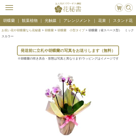
胡蝶蘭
観葉植物
光触媒
アレンジメント
花束
スタンド花
お祝い花や胡蝶蘭なら花秘書
>
胡蝶蘭
>
胡蝶蘭 小型タイプ
> 胡蝶蘭（省スペース型） ミック
スカラー
発送前に立札や胡蝶蘭の写真をお送りします（無料）
※胡蝶蘭の咲き具合・形態は写真と異なります/ラッピングはイメージです