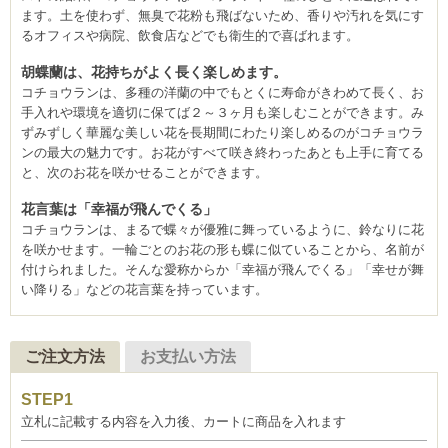
ます。土を使わず、無臭で花粉も飛ばないため、香りや汚れを気にす
るオフィスや病院、飲食店などでも衛生的で喜ばれます。
胡蝶蘭は、花持ちがよく長く楽しめます。
コチョウランは、多種の洋蘭の中でもとくに寿命がきわめて長く、お
手入れや環境を適切に保てば２～３ヶ月も楽しむことができます。み
ずみずしく華麗な美しい花を長期間にわたり楽しめるのがコチョウラ
ンの最大の魅力です。お花がすべて咲き終わったあとも上手に育てる
と、次のお花を咲かせることができます。
花言葉は「幸福が飛んでくる」
コチョウランは、まるで蝶々が優雅に舞っているように、鈴なりに花
を咲かせます。一輪ごとのお花の形も蝶に似ていることから、名前が
付けられました。そんな愛称からか「幸福が飛んでくる」「幸せが舞
い降りる」などの花言葉を持っています。
ご注文方法
お支払い方法
立札に記載する内容を入力後、カートに商品を入れます