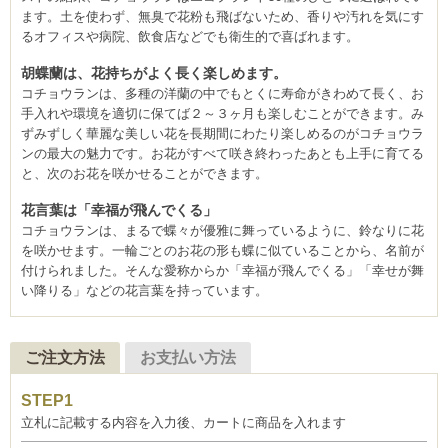
ます。土を使わず、無臭で花粉も飛ばないため、香りや汚れを気にす
るオフィスや病院、飲食店などでも衛生的で喜ばれます。
胡蝶蘭は、花持ちがよく長く楽しめます。
コチョウランは、多種の洋蘭の中でもとくに寿命がきわめて長く、お
手入れや環境を適切に保てば２～３ヶ月も楽しむことができます。み
ずみずしく華麗な美しい花を長期間にわたり楽しめるのがコチョウラ
ンの最大の魅力です。お花がすべて咲き終わったあとも上手に育てる
と、次のお花を咲かせることができます。
花言葉は「幸福が飛んでくる」
コチョウランは、まるで蝶々が優雅に舞っているように、鈴なりに花
を咲かせます。一輪ごとのお花の形も蝶に似ていることから、名前が
付けられました。そんな愛称からか「幸福が飛んでくる」「幸せが舞
い降りる」などの花言葉を持っています。
ご注文方法
お支払い方法
立札に記載する内容を入力後、カートに商品を入れます