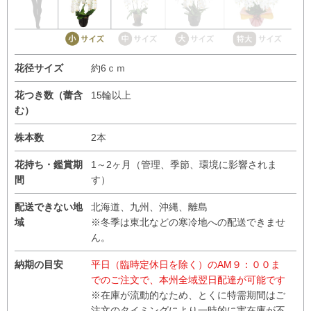
花径サイズ
約6ｃｍ
花つき数（蕾含
15輪以上
む）
株本数
2本
花持ち・鑑賞期
1～2ヶ月（管理、季節、環境に影響されま
間
す）
配送できない地
北海道、九州、沖縄、離島
域
※冬季は東北などの寒冷地への配送できませ
ん。
納期の目安
平日（臨時定休日を除く）のAM９：００ま
でのご注文で、本州全域翌日配達が可能です
※在庫が流動的なため、とくに特需期間はご
注文のタイミングにより一時的に実在庫が不