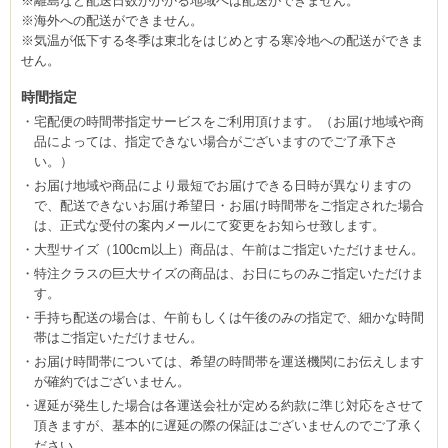
※離島など配送日数がかかる地域へは配送ができません。
※海外への配送ができません。
※気温が低下する冬季は東北をはじめとする寒冷地への配送ができま
せん。
時間指定
宅配便の時間帯指定サービスをご利用頂けます。（お届け地域や商
品によっては、指定できない場合がございますのでご了承下さ
い。）
お届け地域や商品により最短でお届けできる日時が異なりますの
で、配送できないお届け希望日・お届け時間帯をご指定された場合
は、正式な受付の案内メールにて変更をお知らせ致します。
大型サイズ（100cm以上）商品は、午前はご指定いただけません。
特注クラスの巨大サイズの商品は、お日にちのみご指定いただけま
す。
手持ち配送の場合は、午前もしくは午後のみの指定で、細かな時間
帯はご指定いただけません。
お届け時間帯については、希望の時間帯を運送機関にお伝えします
が確約ではございません。
遅延が発生した場合は各運送会社が定める約款に準じ対応をさせて
頂きますが、基本的に遅延の際の保証はございませんのでご了承く
ださい。