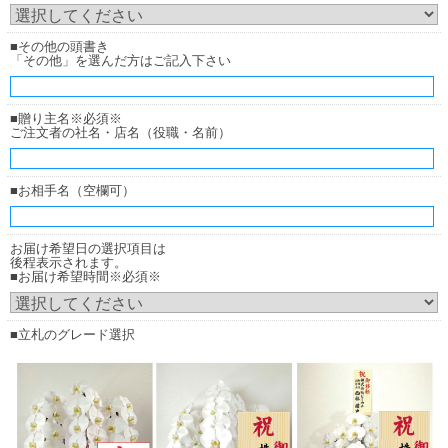
■その他の頭書き
「その他」を選んだ方はご記入下さい
厚紙札
厚紙札
（正面からみたイメージ）
（横からみたイメージ）
■贈り主名※必須※
ご注文者の社名・店名（役職・名前）
木調ボード
お花の下（花の中）に立ててご用意致します。
■お相手名（空欄可）
お届け希望日の選択項目は
後程表示されます。
■お届け希望時間※必須※
■立札のグレード選択
木調ボード
木調ボード
（正面からみたイメージ）
（横からみたイメージ）