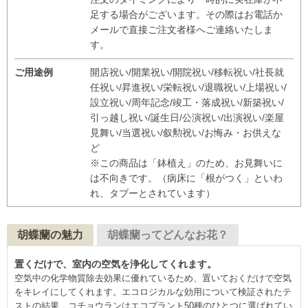
足する場合がございます。その際はお電話か
メールで直接ご注文者様へご連絡いたしま
す。
ご用途例
開店祝い/開業祝い/開院祝い/移転祝い/社長就
任祝い/昇進祝い/栄転祝い/退職祝い/上場祝い/
設立祝い/周年記念/竣工・落成祝い/新築祝い/
引っ越し祝い/誕生日/公演祝い/出演祝い/楽屋
見舞い/当選祝い/叙勲祝い/お悔み・お供えな
ど
※この商品は「鉢植え」のため、お見舞いに
は不向きです。（病床に「根がつく」といわ
れ、タブーとされています）
胡蝶蘭の魅力
胡蝶蘭ってどんなお花？
置くだけで、室内の空気を浄化してくれます。
空気中の化学物質除去効果に優れているため、置いておくだけで空気
をキレイにしてくれます。エコロジカルな効用について検証されたテ
ストの結果、コチョウランはエコプラント50種のひとつに選ばれてい