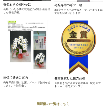
梱包もきめ細やかに
宅配専用のギフト箱
長年にわたる蘭の花宅配の経験が生み出
3本立てでもこの大きさ！すべてギフト箱
した梱包技術。
で宅配発送いたします。
画像で発送ご案内
各賞受賞した優秀品種
発送準備が整い次第、メールでお知らせ
全国花き品評会東京都知事賞･金賞,ギフ
します。※除外あり
トショー部門グランプリ
胡蝶蘭の一覧はこちら