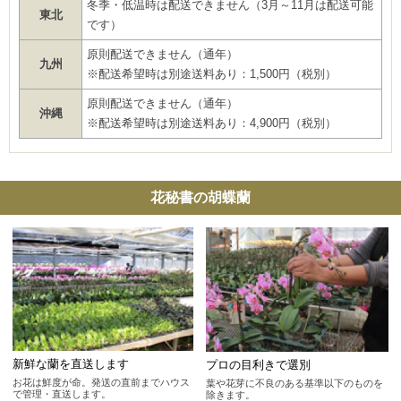
冬季・低温時は配送できません（3月～11月は配送可能
東北
です）
原則配送できません（通年）
九州
※配送希望時は別途送料あり：1,500円（税別）
原則配送できません（通年）
沖縄
※配送希望時は別途送料あり：4,900円（税別）
花秘書の胡蝶蘭
新鮮な蘭を直送します
プロの目利きで選別
お花は鮮度が命。発送の直前までハウス
葉や花芽に不良のある基準以下のものを
で管理・直送します。
除きます。