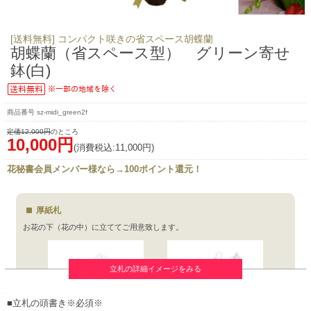
[送料無料] コンパクト咲きの省スペース胡蝶蘭
胡蝶蘭（省スペース型） グリーン寄せ
鉢(白)
sz-midi_green2f
定価12,000円
のところ
10,000円
(消費税込:11,000円)
花秘書会員メンバー様なら→100ポイント還元！
厚紙札
お花の下（花の中）に立ててご用意致します。
立札の詳細イメージをみる
■立札の頭書き※必須※