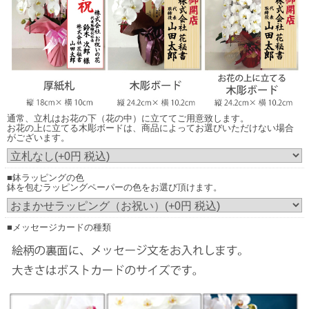
お花の上に立てる木彫ボード
商品によってお選びいただけない場合がございます。
通常、立札はお花の下（花の中）に立ててご用意致します。
お花の上に立てる木彫ボードは、商品によってお選びいただけない場合
がございます。
■鉢ラッピングの色
お花の上に立てる木調ボード
鉢を包むラッピングペーパーの色をお選び頂けます。
（正面からみたイメージ）
画像はイメージです。（こちらの商品は3本立ち30輪の胡蝶蘭です。）
■メッセージカードの種類
実際にご注文いただくお花の規格により、立札の見え方が異なりますこと予め
ご了承ください。
発送のご案内時に配信される画像は、お花をメインに正面から撮影した画像の
配信となります。
お花の下（花の中）に立てた場合は立札内容が見えにくい場合もございます。
尚、実際の胡蝶蘭はアーチ状になっておりますので立札はお花に触れません。