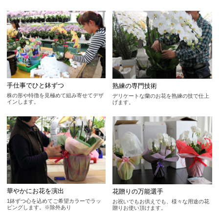
手仕事でひと鉢ずつ
熟練の専門技術
株の形や特徴を見極めて組み寄せてデザ
デリケートな蘭のお花を熟練の技で仕上
インします。
げます。
華やかにお花を演出
花贈りの万能選手
1鉢ずつ心を込めてご希望カラーでラッ
お祝いでもお供えでも、様々な用途の花
ピングします。※除外あり
贈りお使い頂けます。