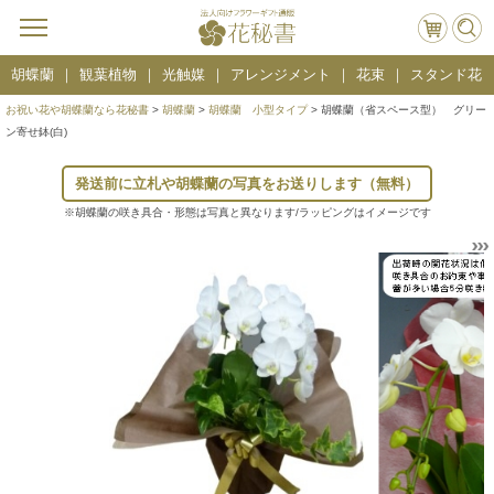
胡蝶蘭
観葉植物
光触媒
アレンジメント
花束
スタンド花
お祝い花や胡蝶蘭なら花秘書
>
胡蝶蘭
>
胡蝶蘭 小型タイプ
> 胡蝶蘭（省スペース型） グリー
ン寄せ鉢(白)
発送前に立札や胡蝶蘭の写真をお送りします（無料）
※胡蝶蘭の咲き具合・形態は写真と異なります/ラッピングはイメージです