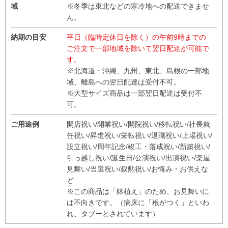
域
※冬季は東北などの寒冷地への配送できませ
ん。
納期の目安
平日（臨時定休日を除く）の午前9時までの
ご注文で一部地域を除いて翌日配達が可能で
す。
※北海道・沖縄、九州、東北、島根の一部地
域、離島への翌日配達は受付不可。
※大型サイズ商品は一部翌日配達は受付不
可。
ご用途例
開店祝い/開業祝い/開院祝い/移転祝い/社長就
任祝い/昇進祝い/栄転祝い/退職祝い/上場祝い/
設立祝い/周年記念/竣工・落成祝い/新築祝い/
引っ越し祝い/誕生日/公演祝い/出演祝い/楽屋
見舞い/当選祝い/叙勲祝い/お悔み・お供えな
ど
※この商品は「鉢植え」のため、お見舞いに
は不向きです。（病床に「根がつく」といわ
れ、タブーとされています）