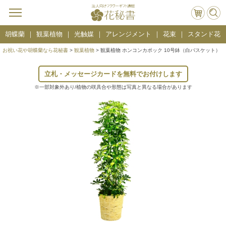
胡蝶蘭
観葉植物
光触媒
アレンジメント
花束
スタンド花
お祝い花や胡蝶蘭なら花秘書
>
観葉植物
> 観葉植物 ホンコンカポック 10号鉢（白バスケット）
立札・メッセージカードを無料でお付けします
※一部対象外あり/植物の咲具合や形態は写真と異なる場合があります