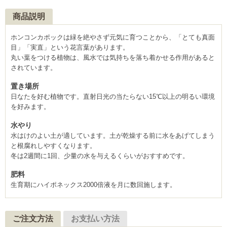
商品説明
ホンコンカポックは緑を絶やさず元気に育つことから、「とても真面
目」「実直」という花言葉があります。
丸い葉をつける植物は、風水では気持ちを落ち着かせる作用があると
されています。
置き場所
日なたを好む植物です。直射日光の当たらない15℃以上の明るい環境
を好みます。
水やり
水はけのよい土が適しています。土が乾燥する前に水をあげてしまう
と根腐れしやすくなります。
冬は2週間に1回、少量の水を与えるくらいがおすすめです。
肥料
生育期にハイポネックス2000倍液を月に数回施します。
ご注文方法
お支払い方法