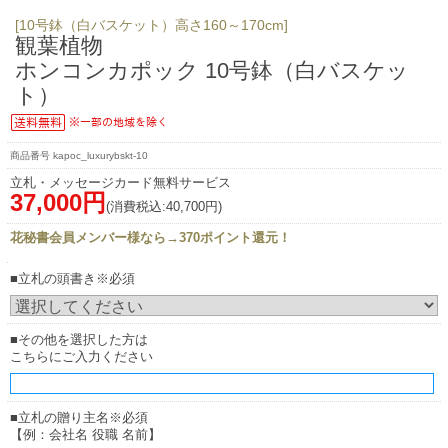
[10号鉢（白バスケット）高さ160～170cm]
観葉植物
ホンコンカポック 10号鉢（白バスケッ
ト）
kapoc_luxurybskt-10
立札・メッセージカード無料サービス
37,000円
(消費税込:40,700円)
花秘書会員メンバー様なら→370ポイント還元！
■立札の頭書き※必須
■その他を選択した方は
こちらにご入力ください
■立札の贈り主名※必須
【例：会社名 役職 名前】