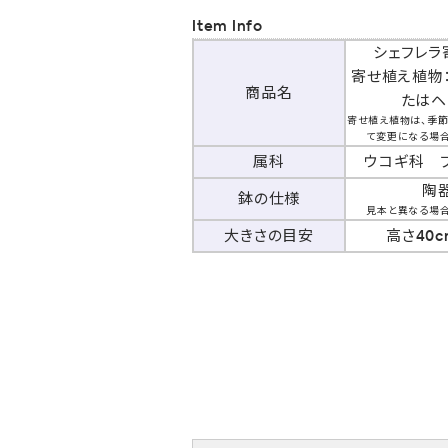
Item Info
シェフレラ
寄せ植え植物
商品名
たはヘ
寄せ植え植物は、季
て変更になる場
属科
ウコギ科 
陶
鉢の仕様
見本と異なる場
大きさの目安
高さ40