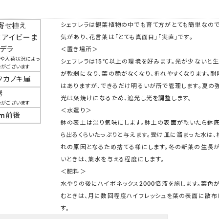
寄せ植え
シェフレラは観葉植物の中でも育て方がとても簡単なの
：アイビーま
気があり、花言葉は「とても真面目」「実直」です。
デラ
＜置き場所＞
節や入荷状況によっ
シェフレラは15℃以上の環境を好みます。光が少ないと
合がございます
が軟弱になり、葉の艶がなくなり、折れやすくなります。耐
フカノキ属
はありますが、できるだけ明るいが所で管理します。夏の
器
光は葉焼けになるため、遮光し光を調整します。
合がございます
＜水遣り＞
cm前後
鉢の表土は湿り気味にします。鉢土の表面が乾いたら鉢
ら出るくらいたっぷりと与えます。受け皿に溜まった水は、
れの原因となるため捨てる様にします。冬の新葉の生長
いときは、葉水を与える程度にします。
＜肥料＞
水やりの後にハイポネックス2000倍液を施します。葉色
むときは、月に数回程度ハイフレッシュを葉の表面に散布
す。