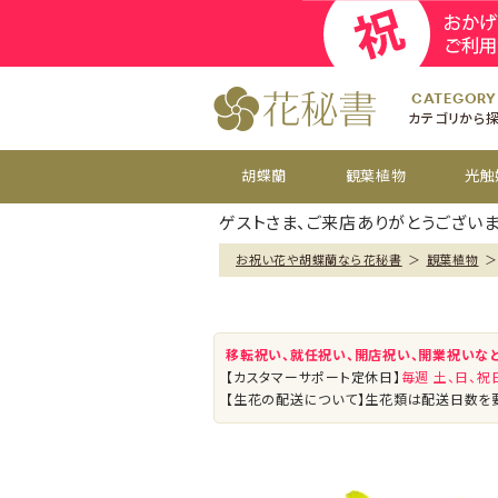
開院
お祝い花
開店
お供え花
開設
おすすめ
周年
CATEGORY
カテゴリから
胡蝶蘭
観葉植物
光触
ゲストさま、ご来店ありがとうございま
お祝い花や胡蝶蘭なら花秘書
＞
観葉植物
＞
移転祝い、就任祝い、開店祝い、開業祝いな
【カスタマーサポート定休日】
毎週 土、日、
【生花の配送について】生花類は配送日数を