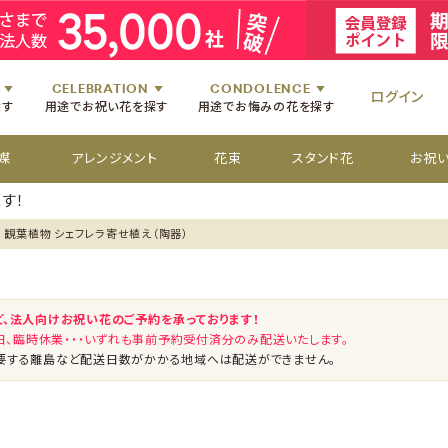
祝いのお花
舞台・コンサートのお花
初七日のお供え花
お盆のお供え花
祝いのお花
楽屋見舞いのお花
四十九日のお供え花
お彼岸のお供え花
祝いのお花
個展・展覧会のお花
百か日のお供え花
供花[通夜・葬儀・告別式]
祝いのお花
CELEBRATION
CONDOLENCE
ログイン
探す
用途でお祝い花を探す
用途でお悔みの花を探す
媒
アレンジメント
花束
スタンド花
お祝
す！
観葉植物 シェフレラ寄せ植え（陶器）
ど、法人向けお祝い花のご予約を承っております！
祝日、臨時休業・・・いずれも事前予約受付済分のみ配送いたします。
要する離島など配送日数がかかる地域へは配送ができません。