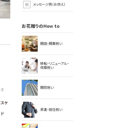
メッセージ例（お供え）
お花贈りのHow to
開店・開業祝い
移転・リニューアル・
改築祝い
開院祝い
高さ
バスケ
昇進・就任祝い
ード