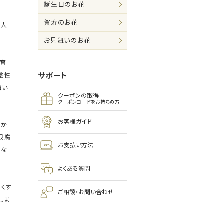
誕生日のお花
賀寿のお花
で人
お見舞いのお花
生育
サポート
陰性
強い
クーポンの取得
クーポンコードをお持ちの方
お客様ガイド
底か
根腐
お支払い方法
がな
よくある質問
がくす
ご相談・お問い合わせ
しま