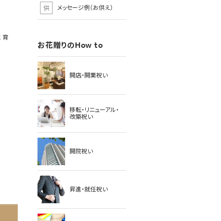
メッセージ例（お供え）
に育
お花贈りのHow to
開店・開業祝い
移転・リニューアル・
改築祝い
開院祝い
昇進・就任祝い