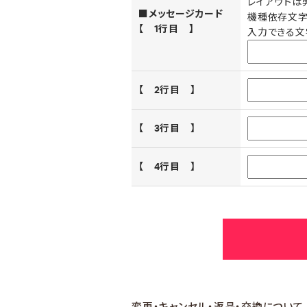
レイアウトは
■メッセージカード
機種依存文字
【 1行目 】
入力できる文
【 2行目 】
【 3行目 】
【 4行目 】
変更・キャンセル・返品・交換について