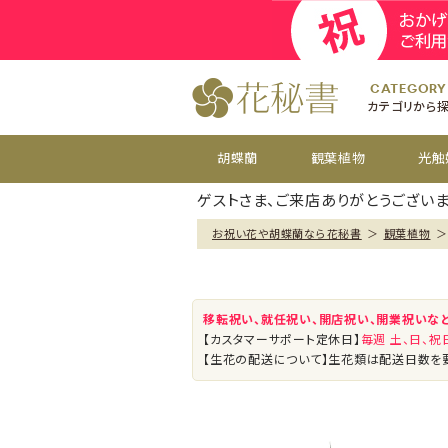
開院
お祝い花
開店
お供え花
開設
おすすめ
周年
CATEGORY
カテゴリから
胡蝶蘭
観葉植物
光触
ゲストさま、ご来店ありがとうございま
お祝い花や胡蝶蘭なら花秘書
＞
観葉植物
＞
移転祝い、就任祝い、開店祝い、開業祝いな
【カスタマーサポート定休日】
毎週 土、日、
【生花の配送について】生花類は配送日数を