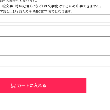
弊社おまかせとなります。
・絵文字・特殊記号（♡など）は文字化けするため印字できません。
字数は、１行あたり全角50文字までとなります。
カートに入れる