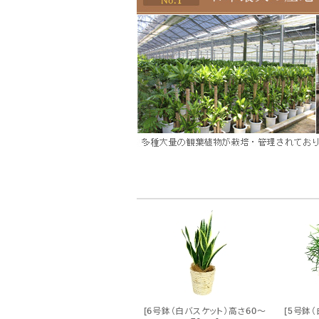
[6号鉢（白バスケット）高さ60～
[5号鉢