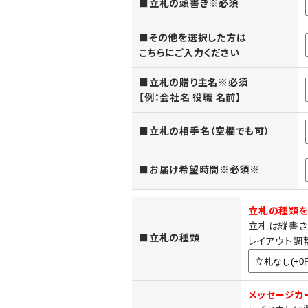
■立札の頭書き※必須
■その他を選択した方は
こちらにご入力ください
■立札の贈り主名※必須
【例：会社名 役職 名前】
■立札の相手名（空欄でも可）
■お届け希望時間※必須※
立札の種類を
立札は縦書き
■立札の種類
レイアウト調
メッセージカ