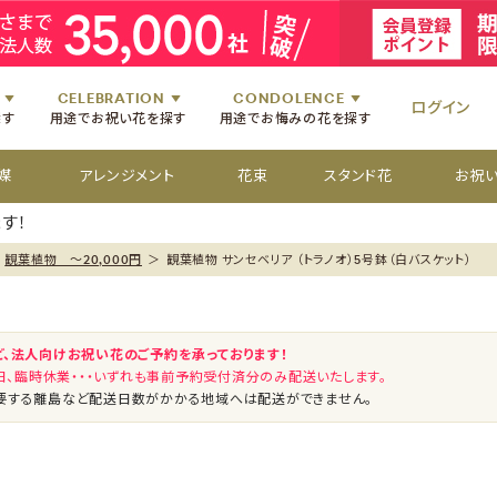
祝いのお花
舞台・コンサートのお花
初七日のお供え花
お盆のお供え花
祝いのお花
楽屋見舞いのお花
四十九日のお供え花
お彼岸のお供え花
祝いのお花
個展・展覧会のお花
百か日のお供え花
供花[通夜・葬儀・告別式]
祝いのお花
CELEBRATION
CONDOLENCE
ログイン
探す
用途でお祝い花を探す
用途でお悔みの花を探す
媒
アレンジメント
花束
スタンド花
お祝
す！
観葉植物 ～20,000円
＞
観葉植物 サンセベリア （トラノオ）5号鉢（白バスケット）
ど、法人向けお祝い花のご予約を承っております！
祝日、臨時休業・・・いずれも事前予約受付済分のみ配送いたします。
要する離島など配送日数がかかる地域へは配送ができません。