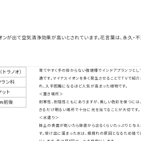
オンが出て空気清浄効果が高いとされています。花言葉は、永久・不
育てやすく手の掛からない強健種でインドアプランツとし
（トラノオ）
適です。マイナスイオンを多く発生させることでＴＶで紹介
ツラン科
れ、入手困難になるほど人気が高まった植物です。
ケット
＜置き場所＞
cm前後
耐寒性、耐陰性ともにありますが、美しい色彩を保つには
きるだけ明るい場所で十分に光を当てることが大切です。
＜水遣り＞
鉢土の表面が乾いたら鉢底から出るくらいたっぷりと与え
す。受け皿に溜まった水は、根腐れの原因となるため捨て