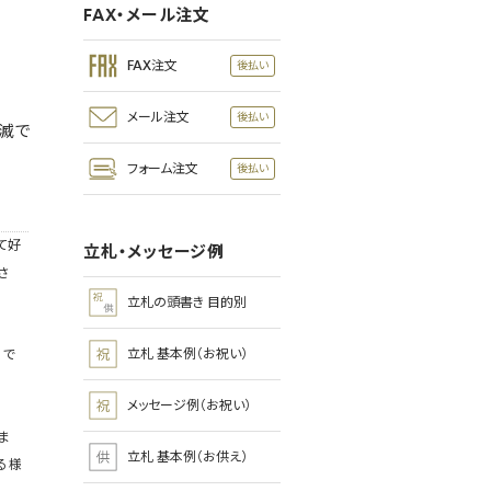
FAX・メール注文
FAX注文
メール注文
滅で
フォーム注文
て好
立札・メッセージ例
さ
立札の頭書き 目的別
立札 基本例（お祝い）
、で
メッセージ例（お祝い）
ま
立札 基本例（お供え）
る様