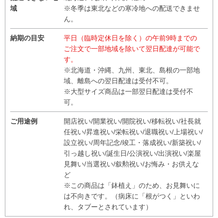
域
※冬季は東北などの寒冷地への配送できませ
ん。
納期の目安
平日（臨時定休日を除く）の午前9時までの
ご注文で一部地域を除いて翌日配達が可能で
す。
※北海道・沖縄、九州、東北、島根の一部地
域、離島への翌日配達は受付不可。
※大型サイズ商品は一部翌日配達は受付不
可。
ご用途例
開店祝い/開業祝い/開院祝い/移転祝い/社長就
任祝い/昇進祝い/栄転祝い/退職祝い/上場祝い/
設立祝い/周年記念/竣工・落成祝い/新築祝い/
引っ越し祝い/誕生日/公演祝い/出演祝い/楽屋
見舞い/当選祝い/叙勲祝い/お悔み・お供えな
ど
※この商品は「鉢植え」のため、お見舞いに
は不向きです。（病床に「根がつく」といわ
れ、タブーとされています）