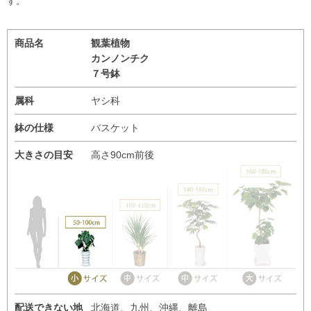
す。
商品名
観葉植物
カンノンチク
７号鉢
属科
ヤシ科
鉢の仕様
バスケット
大きさの目安
高さ90cm前後
配送できない地
北海道、九州、沖縄、離島