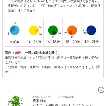
※この商品は宅配BOXへのお預けや玄関先への放置はできません。
宅配便のお届けの際、ご不在時は不在表をポストへ投函し、配達営
業所へ持ち戻ります
送料：
無料
（一部の例外地域を除く）
※送料無料地域でも大型商品や手持ち配送は一部配送料を頂く場合が
ございます
※北海道・沖縄、九州の一部地域・離島へは原則配送できません（通
年）
[8号鉢（バスケット）高さ約120cm]
観葉植物
パキラ （発財樹）8号鉢（バスケット）