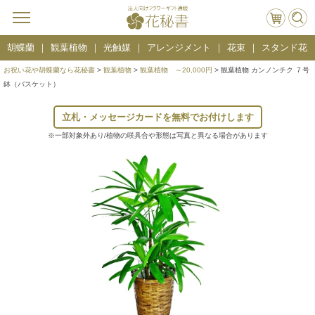
胡蝶蘭
観葉植物
光触媒
アレンジメント
花束
スタンド花
お祝い花や胡蝶蘭なら花秘書
>
観葉植物
>
観葉植物 ～20,000円
> 観葉植物 カンノンチク ７号
鉢（バスケット）
立札・メッセージカードを無料でお付けします
※一部対象外あり/植物の咲具合や形態は写真と異なる場合があります