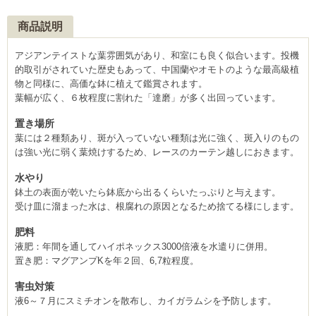
商品説明
アジアンテイストな葉雰囲気があり、和室にも良く似合います。投機
的取引がされていた歴史もあって、中国蘭やオモトのような最高級植
物と同様に、高価な鉢に植えて鑑賞されます。
葉幅が広く、６枚程度に割れた「達磨」が多く出回っています。
置き場所
葉には２種類あり、斑が入っていない種類は光に強く、斑入りのもの
は強い光に弱く葉焼けするため、レースのカーテン越しにおきます。
水やり
鉢土の表面が乾いたら鉢底から出るくらいたっぷりと与えます。
受け皿に溜まった水は、根腐れの原因となるため捨てる様にします。
肥料
液肥：年間を通してハイポネックス3000倍液を水遣りに併用。
置き肥：マグアンプKを年２回、6,7粒程度。
害虫対策
液6～７月にスミチオンを散布し、カイガラムシを予防します。