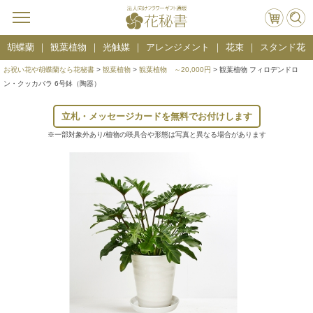
胡蝶蘭
観葉植物
光触媒
アレンジメント
花束
スタンド花
お祝い花や胡蝶蘭なら花秘書
>
観葉植物
>
観葉植物 ～20,000円
> 観葉植物 フィロデンドロ
ン・クッカバラ 6号鉢（陶器）
立札・メッセージカードを無料でお付けします
※一部対象外あり/植物の咲具合や形態は写真と異なる場合があります