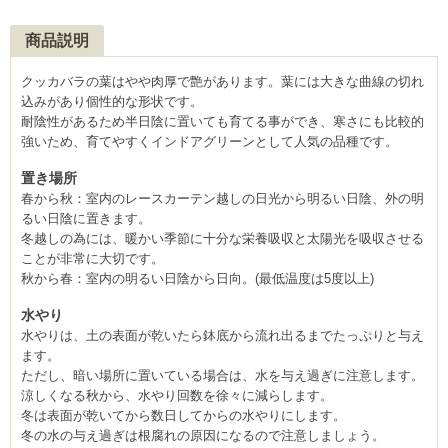
商品説明
クッカバラの葉はやや肉厚で艶があります。葉には大きな曲線の切れ
込みがあり個性的な形状です。
耐陰性があるため半日陰に置いても育てる事ができ、寒さにも比較的
強いため、育てやすくインドアグリーンとして人気の品種です。
置き場所
春から秋：室内のレースカーテン越しの日光から明るい日陰、外の明
るい日陰に置きます。
冬越しの為には、暖かい季節に十分な栄養吸収と太陽光を吸収させる
ことが非常に大切です。
秋から春：室内の明るい日陰から日向。(最低温度は5度以上)
水やり
水やりは、土の表面が乾いたら鉢底から流れ出るまでたっぷりと与え
ます。
ただし、暗い場所に置いている場合は、水を与え過ぎに注意します。
涼しくなる秋から、水やり回数を徐々に減らします。
冬は表面が乾いてから数日してからの水やりにします。
冬の水の与え過ぎは根腐れの原因になるので注意しましょう。