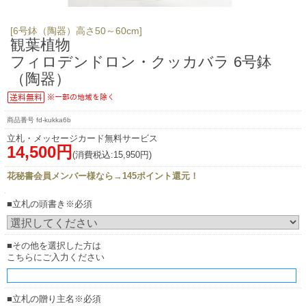
[6号鉢（陶器）高さ50～60cm]
観葉植物
フィロデンドロン・クッカバラ 6号鉢
（陶器）
fd-kukka6b
立札・メッセージカード無料サービス
14,500円
(消費税込:15,950円)
花秘書会員メンバー様なら→145ポイント還元！
■立札の頭書き※必須
■その他を選択した方は
こちらにご入力ください
■立札の贈り主名※必須