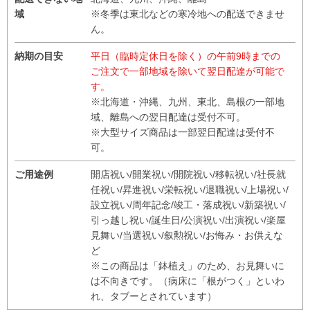
域
※冬季は東北などの寒冷地への配送できませ
ん。
納期の目安
平日（臨時定休日を除く）の午前9時までの
ご注文で一部地域を除いて翌日配達が可能で
す。
※北海道・沖縄、九州、東北、島根の一部地
域、離島への翌日配達は受付不可。
※大型サイズ商品は一部翌日配達は受付不
可。
ご用途例
開店祝い/開業祝い/開院祝い/移転祝い/社長就
任祝い/昇進祝い/栄転祝い/退職祝い/上場祝い/
設立祝い/周年記念/竣工・落成祝い/新築祝い/
引っ越し祝い/誕生日/公演祝い/出演祝い/楽屋
見舞い/当選祝い/叙勲祝い/お悔み・お供えな
ど
※この商品は「鉢植え」のため、お見舞いに
は不向きです。（病床に「根がつく」といわ
れ、タブーとされています）