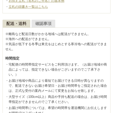
お供え立札（名札のご芳名）の基本例
立札の頭書き一覧はこちら
配送・送料
確認事項
※離島など配送日数がかかる地域へは配送ができません。
※海外への配送ができません。
※気温が低下する冬季は東北をはじめとする寒冷地への配送ができま
せん。
時間指定
宅配便の時間帯指定サービスをご利用頂けます。（お届け地域や商
品によっては、指定できない場合がございますのでご了承下さ
い。）
お届け地域や商品により最短でお届けできる日時が異なりますの
で、配送できないお届け希望日・お届け時間帯をご指定された場合
は、正式な受付の案内メールにて変更をお知らせ致します。
大型サイズ（100cm以上）商品や手持ち配送の場合は、お届け時間
帯指定ができませんのでご了承ください。
お届け時間帯については、希望の時間帯を運送機関にお伝えします
が確約ではございません。