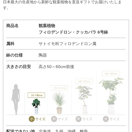
日本最大の生産地から新鮮な観葉植物を直送ギフトでお届けいたしま
す。
商品名
観葉植物
フィロデンドロン・クッカバラ 6号鉢
属科
サトイモ科フィロデンドロン属
鉢の仕様
陶器
大きさの目安
高さ50～60cm前後
配送できない地
北海道、九州、沖縄、離島