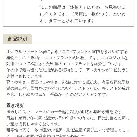
ど
※この商品は「鉢植え」のため、お見舞いに
は不向きです。（病床に「根がつく」といわ
れ、タブーとされています）
商品説明
B.C.ウルヴァートン著による「エコ･プラント～室内をきれいにする
植物～」の「第5章 エコ・プラント約50種」では、エコロジカルな
効用について検証された50種のエコ・プラントを紹介しています。
その中で最も優れた効用がある植物として、アレカヤシが１位にラン
ク付けされています。
育てやすさ・管理のしやすさ、外注に対する抵抗力、有害な気化学物
質の除去率、蒸散率のすべてについてテストを行い、各テストの成績
を合計した総合得点が一番高かったのがアレカヤシです。
置き場所
風通しの良い、レースのカーテ越し程度の明るい場所が理想です。
日差しが弱い冬の間は温かい日の午前中のうちに、日光に当ると新し
い葉が成長しやすくなります。
耐寒性は弱く、冬は暖かい場所（最低温度10度以上）で管理しましょ
う。日中と夜間の温度差には注意が必要です。