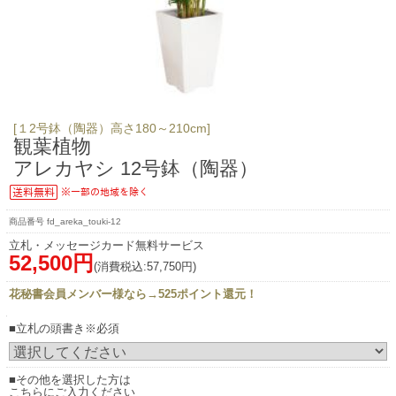
[１2号鉢（陶器）高さ180～210cm]
観葉植物
アレカヤシ 12号鉢（陶器）
fd_areka_touki-12
立札・メッセージカード無料サービス
52,500円
(消費税込:57,750円)
花秘書会員メンバー様なら→525ポイント還元！
■立札の頭書き※必須
■その他を選択した方は
こちらにご入力ください