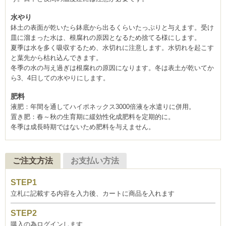
水やり
鉢土の表面が乾いたら鉢底から出るくらいたっぷりと与えます。受け
皿に溜まった水は、根腐れの原因となるため捨てる様にします。
夏季は水を多く吸収するため、水切れに注意します。水切れを起こす
と葉先から枯れ込んできます。
冬季の水の与え過ぎは根腐れの原因になります。冬は表土が乾いてか
ら3、4日しての水やりにします。
肥料
液肥：年間を通してハイポネックス3000倍液を水遣りに併用。
置き肥：春～秋の生育期に緩効性化成肥料を定期的に。
冬季は成長時期ではないため肥料を与えません。
ご注文方法
お支払い方法
立札に記載する内容を入力後、カートに商品を入れます
購入の為ログインします