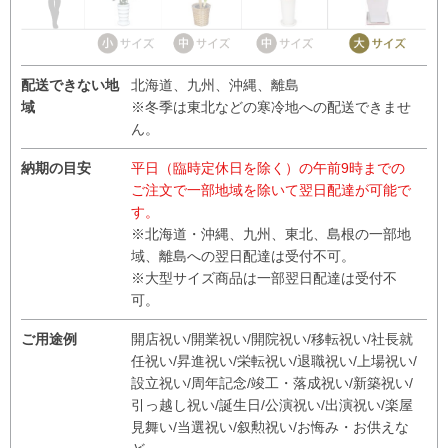
配送できない地
北海道、九州、沖縄、離島
域
※冬季は東北などの寒冷地への配送できませ
ん。
納期の目安
平日（臨時定休日を除く）の午前9時までの
ご注文で一部地域を除いて翌日配達が可能で
す。
※北海道・沖縄、九州、東北、島根の一部地
域、離島への翌日配達は受付不可。
※大型サイズ商品は一部翌日配達は受付不
可。
ご用途例
開店祝い/開業祝い/開院祝い/移転祝い/社長就
任祝い/昇進祝い/栄転祝い/退職祝い/上場祝い/
設立祝い/周年記念/竣工・落成祝い/新築祝い/
引っ越し祝い/誕生日/公演祝い/出演祝い/楽屋
見舞い/当選祝い/叙勲祝い/お悔み・お供えな