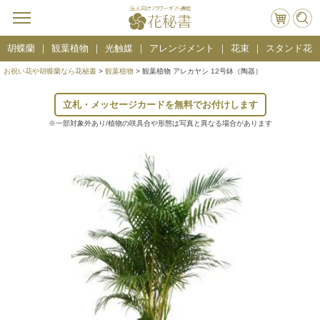
胡蝶蘭
観葉植物
光触媒
アレンジメント
花束
スタンド花
お祝い花や胡蝶蘭なら花秘書
>
観葉植物
> 観葉植物 アレカヤシ 12号鉢（陶器）
立札・メッセージカードを無料でお付けします
※一部対象外あり/植物の咲具合や形態は写真と異なる場合があります