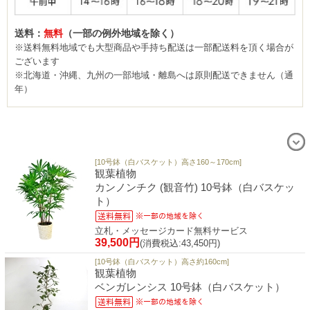
送料：
無料
（一部の例外地域を除く）
※送料無料地域でも大型商品や手持ち配送は一部配送料を頂く場合が
ございます
※北海道・沖縄、九州の一部地域・離島へは原則配送できません（通
年）
[10号鉢（白バスケット）高さ160～170cm]
観葉植物
カンノンチク (観音竹) 10号鉢（白バスケッ
ト）
立札・メッセージカード無料サービス
39,500円
(消費税込:43,450円)
[10号鉢（白バスケット）高さ約160cm]
観葉植物
ベンガレンシス 10号鉢（白バスケット）