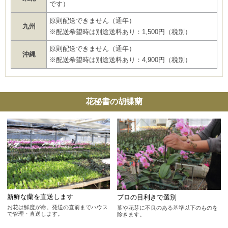
です）
原則配送できません（通年）
九州
※配送希望時は別途送料あり：1,500円（税別）
原則配送できません（通年）
沖縄
※配送希望時は別途送料あり：4,900円（税別）
花秘書の胡蝶蘭
新鮮な蘭を直送します
プロの目利きで選別
お花は鮮度が命。発送の直前までハウス
葉や花芽に不良のある基準以下のものを
で管理・直送します。
除きます。