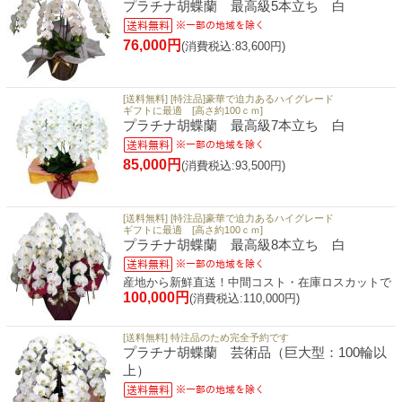
プラチナ胡蝶蘭 最高級5本立ち 白
76,000円
(消費税込:83,600円)
[送料無料] [特注品]豪華で迫力あるハイグレード
ギフトに最適 [高さ約100ｃｍ]
プラチナ胡蝶蘭 最高級7本立ち 白
85,000円
(消費税込:93,500円)
[送料無料] [特注品]豪華で迫力あるハイグレード
ギフトに最適 [高さ約100ｃｍ]
プラチナ胡蝶蘭 最高級8本立ち 白
産地から新鮮直送！中間コスト・在庫ロスカットで
100,000円
(消費税込:110,000円)
[送料無料] 特注品のため完全予約です
プラチナ胡蝶蘭 芸術品（巨大型：100輪以
上）