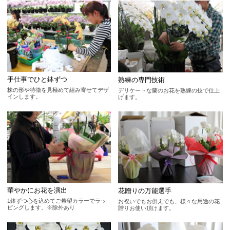
手仕事でひと鉢ずつ
熟練の専門技術
株の形や特徴を見極めて組み寄せてデザ
デリケートな蘭のお花を熟練の技で仕上
インします。
げます。
華やかにお花を演出
花贈りの万能選手
1鉢ずつ心を込めてご希望カラーでラッ
お祝いでもお供えでも、様々な用途の花
ピングします。※除外あり
贈りお使い頂けます。