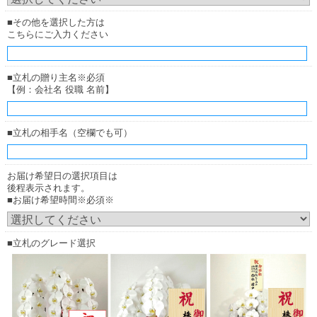
■その他を選択した方は
こちらにご入力ください
厚紙札
厚紙札
（正面からみたイメージ）
（横からみたイメージ）
■立札の贈り主名※必須
【例：会社名 役職 名前】
木調ボード
お花の下（花の中）に立ててご用意致します。
■立札の相手名（空欄でも可）
お届け希望日の選択項目は
後程表示されます。
■お届け希望時間※必須※
■立札のグレード選択
木調ボード
木調ボード
（正面からみたイメージ）
（横からみたイメージ）