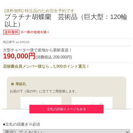
[送料無料] 特注品のため完全予約です
プラチナ胡蝶蘭 芸術品（巨大型：120輪
以上）
sz-10f120
大型チャーター便で産地から新鮮直送！
190,000円
(消費税込:209,000円)
花秘書会員メンバー様なら→1,900ポイント還元！
厚紙札
お花の下（花の中）に立ててご用意致します。
立札の詳細イメージをみる
■立札の頭書き※必須