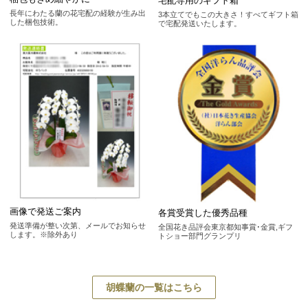
宅配専用のギフト箱
長年にわたる蘭の花宅配の経験が生み出
3本立てでもこの大きさ！すべてギフト箱
した梱包技術。
で宅配発送いたします。
画像で発送ご案内
各賞受賞した優秀品種
発送準備が整い次第、メールでお知らせ
全国花き品評会東京都知事賞･金賞,ギフ
します。※除外あり
トショー部門グランプリ
胡蝶蘭の一覧はこちら