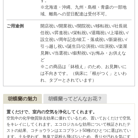
す。
※北海道・沖縄、九州・島根・青森の一部地
域、離島への翌日配達は受付不可。
ご用途例
開店祝い/開業祝い/開院祝い/移転祝い/社長就
任祝い/昇進祝い/栄転祝い/退職祝い/上場祝い/
設立祝い/周年記念/竣工・落成祝い/新築祝い/
引っ越し祝い/誕生日/公演祝い/出演祝い/楽屋
見舞い/当選祝い/叙勲祝い/お悔み・お供えな
ど
※この商品は「鉢植え」のため、お見舞いに
は不向きです。（病床に「根がつく」といわ
れ、タブーとされています）
胡蝶蘭の魅力
胡蝶蘭ってどんなお花？
置くだけで、室内の空気を浄化してくれます。
空気中の化学物質除去効果に優れているため、置いておくだけで空気
をキレイにしてくれます。エコロジカルな効用について検証されたテ
ストの結果、コチョウランはエコプラント50種のひとつに選ばれてい
ます。土を使わず、無臭で花粉も飛ばないため、香りや汚れを気にす