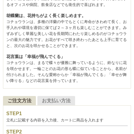
るオフィスや病院、飲食店などでも衛生的で喜ばれます。
胡蝶蘭は、花持ちがよく長く楽しめます。
コチョウランは、多種の洋蘭の中でもとくに寿命がきわめて長く、お
手入れや環境を適切に保てば２～３ヶ月も楽しむことができます。み
ずみずしく華麗な美しい花を長期間にわたり楽しめるのがコチョウラ
ンの最大の魅力です。お花がすべて咲き終わったあとも上手に育てる
と、次のお花を咲かせることができます。
花言葉は「幸福が飛んでくる」
コチョウランは、まるで蝶々が優雅に舞っているように、鈴なりに花
を咲かせます。一輪ごとのお花の形も蝶に似ていることから、名前が
付けられました。そんな愛称からか「幸福が飛んでくる」「幸せが舞
い降りる」などの花言葉を持っています。
ご注文方法
お支払い方法
立札に記載する内容を入力後、カートに商品を入れます