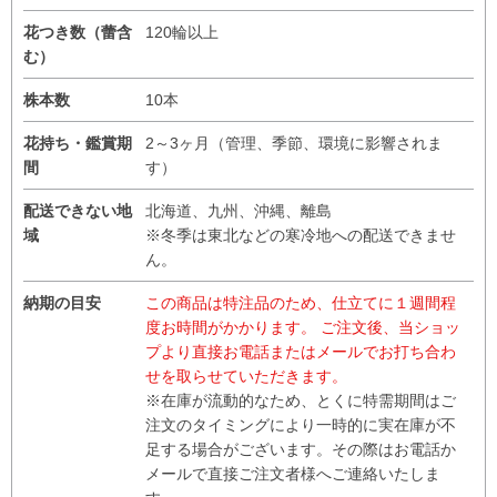
花つき数（蕾含
120輪以上
む）
株本数
10本
花持ち・鑑賞期
2～3ヶ月（管理、季節、環境に影響されま
間
す）
配送できない地
北海道、九州、沖縄、離島
域
※冬季は東北などの寒冷地への配送できませ
ん。
納期の目安
この商品は特注品のため、仕立てに１週間程
度お時間がかかります。 ご注文後、当ショッ
プより直接お電話またはメールでお打ち合わ
せを取らせていただきます。
※在庫が流動的なため、とくに特需期間はご
注文のタイミングにより一時的に実在庫が不
足する場合がございます。その際はお電話か
メールで直接ご注文者様へご連絡いたしま