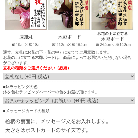
お花の上に立てる木彫ボード
商品によってお選びいただけない場合がございます。
通常、立札はお花の下（花の中）に立ててご用意致します。
お花の上に立てる木彫ボードは、商品によってお選びいただけない場合
がございます。
立札の種類をご選択ください（必須）
お花の上に立てる木調ボード
（正面からみたイメージ）
■鉢ラッピングの色
鉢を包むラッピングペーパーの色をお選び頂けます。
画像はイメージです。（こちらの商品は3本立ち30輪の胡蝶蘭です。）
実際にご注文いただくお花の規格により、立札の見え方が異なりますこと予め
ご了承ください。
発送のご案内時に配信される画像は、お花をメインに正面から撮影した画像の
配信となります。
■メッセージカードの種類
お花の下（花の中）に立てた場合は立札内容が見えにくい場合もございます。
尚、実際の胡蝶蘭はアーチ状になっておりますので立札はお花に触れません。