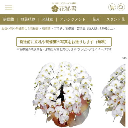
胡蝶蘭
観葉植物
光触媒
アレンジメント
花束
スタンド花
お祝い花や胡蝶蘭なら花秘書
>
胡蝶蘭
> プラチナ胡蝶蘭 芸術品（巨大型：120輪以上）
発送前に立札や胡蝶蘭の写真をお送りします（無料）
※胡蝶蘭の咲き具合・形態は写真と異なります/ラッピングはイメージです