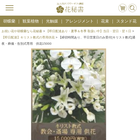
胡蝶蘭
観葉植物
光触媒
アレンジメント
花束
スタンド花
お祝い花や胡蝶蘭なら花秘書
>
【即日配達あり・夏季＆冬季 取扱い中】当日・翌日・翌々日
>
【即日配達】キリスト教式の専用供花
> 【締切時間あり、平日営業日のみ受付[キリスト教式]通
夜・葬儀・告別式専用 供花15000