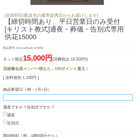
[全国対応/配送先の最寄提携店からお届けします]
【締切時間あり、平日営業日のみ受付
[キリスト教式]通夜・葬儀・告別式専用
供花15000
funerarlhall-c15000
15,000円
ネット限定
(消費税込:16,500円)
花秘書会員メンバー様なら→150ポイント還元！
[ 送料個別 1,100円 ]
納品希望日（例：○月○日）
通夜ですか？告別式ですか？
通夜
告別式
開始時刻（例：18時00分から）