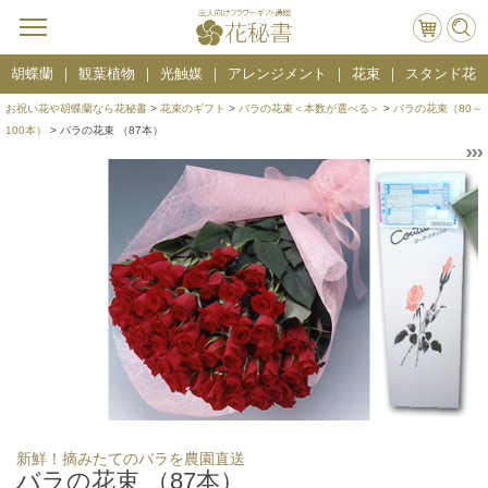
胡蝶蘭
観葉植物
光触媒
アレンジメント
花束
スタンド花
お祝い花や胡蝶蘭なら花秘書
>
花束のギフト
>
バラの花束＜本数が選べる＞
>
バラの花束（80～
100本）
> バラの花束 （87本）
新鮮！摘みたてのバラを農園直送
バラの花束 （87本）