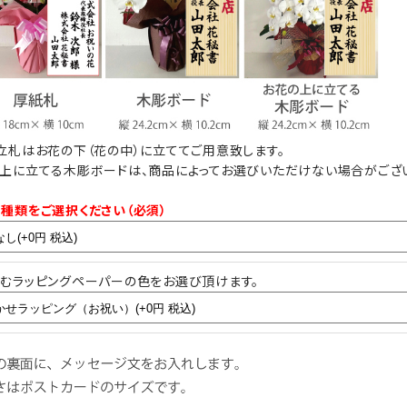
輪の胡蝶蘭です。）
ない場合がござ
実際にご注文いただくお花の規格により、立札の
見え方が異なりますこと予めご了承ください。
発送のご案内時に配信される画像は、お花をメイ
ンに正面から撮影した画像の配信となります。
お花の下（花の中）に立てた場合は立札内容が見
えにくい場合もございます。
立札はお花の下（花の中）に立ててご用意致します。
上に立てる木彫ボードは、商品によってお選びいただけない場合がござ
尚、実際の胡蝶蘭はアーチ状になっておりますの
で立札はお花に触れません。
ボード
種類をご選択ください（必須）
ジ）
むラッピングペーパーの色をお選び頂けます。