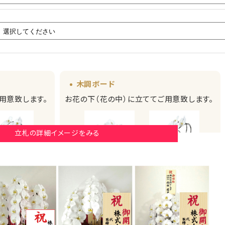
木調ボード
用意致します。
お花の下（花の中）に立ててご用意致します。
立札の詳細イメージをみる
厚紙札
木調ボード
木調ボード
みたイメージ）
（正面からみたイメージ）
（横からみたイメージ）
画像はイメージです。（こちらの商品は3本立ち30
ード