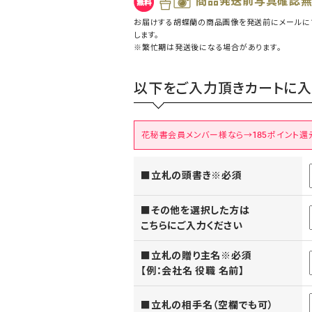
商品発送前写真確認
お届けする胡蝶蘭の商品画像を発送前にメールに
します。
※繁忙期は発送後になる場合があります。
以下をご入力頂きカートに入
花秘書会員メンバー様なら→185ポイント還
■立札の頭書き※必須
■その他を選択した方は
こちらにご入力ください
■立札の贈り主名※必須
【例：会社名 役職 名前】
■立札の相手名（空欄でも可）