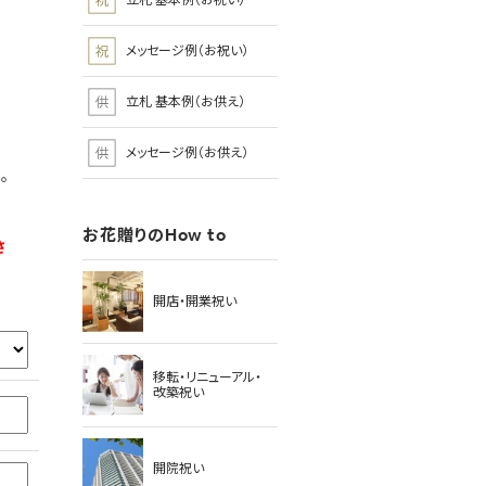
立札 基本例（お祝い）
メッセージ例（お祝い）
立札 基本例（お供え）
メッセージ例（お供え）
。
お花贈りのHow to
さ
開店・開業祝い
移転・リニューアル・
改築祝い
開院祝い