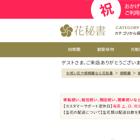
開院
お祝い花
開店
お供え花
開設
おすすめ
周年
CATEGORY
カテゴリから
胡蝶蘭
観葉植物
光触
ゲストさま、ご来店ありがとうございま
お祝い花や胡蝶蘭なら花秘書
＞
胡蝶蘭
＞
移転祝い、就任祝い、開店祝い、開業祝いな
【カスタマーサポート定休日】
毎週 土、日、
【生花の配送について】生花類は配送日数を