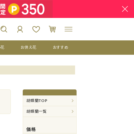
い花
お供え花
おすすめ
胡蝶蘭TOP
胡蝶蘭一覧
価格