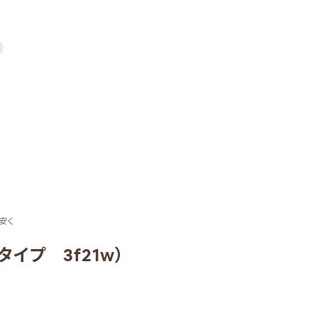
安く
イプ 3f21w）