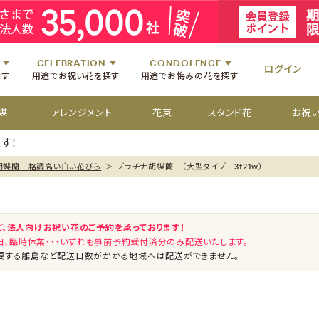
祝いのお花
舞台・コンサートのお花
初七日のお供え花
お盆のお供え花
祝いのお花
楽屋見舞いのお花
四十九日のお供え花
お彼岸のお供え花
祝いのお花
個展・展覧会のお花
百か日のお供え花
供花[通夜・葬儀・告別式]
祝いのお花
CELEBRATION
CONDOLENCE
ログイン
探す
用途でお祝い花を探す
用途でお悔みの花を探す
媒
アレンジメント
花束
スタンド花
お祝
す！
胡蝶蘭 格調高い白い花びら
＞
プラチナ胡蝶蘭 （大型タイプ 3f21w）
ど、法人向けお祝い花のご予約を承っております！
祝日、臨時休業・・・いずれも事前予約受付済分のみ配送いたします。
要する離島など配送日数がかかる地域へは配送ができません。