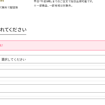
無料
平日「午前9時」までのご注文で当日出荷可能です。
※一部商品、一部地域は対象外。
て無料で配信致
れてください
元！