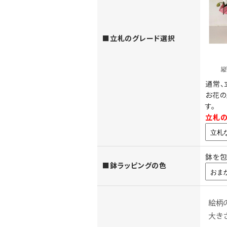
商品によってお選びいただけ
います。
■立札のグレード選択
通常、
お花の
す。
お花の上に立てる木調
立札の
（正面からみたイメー
鉢を包
■鉢ラッピングの色