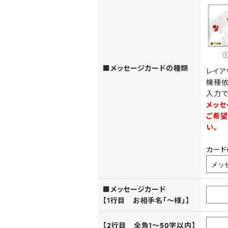
■メッセージカードの種類
レイア
機種依
入力で
メッセ
ご希望
い。
カード
■メッセージカード
【1行目 お相手名「～様」】
【2行目 全角1～50字以内】