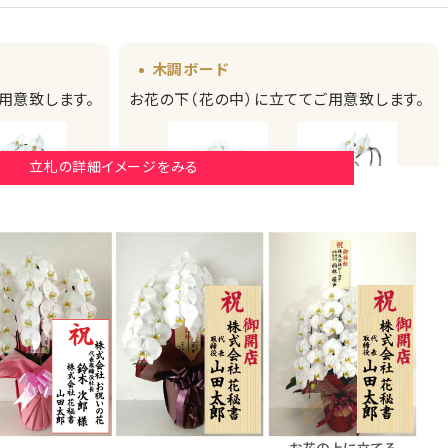
木調ボード
用意致します。
お花の下（花の中）に立ててご用意致します。
立札の詳細イメージをみる
厚紙札
木調ボード
木調ボード
みたイメージ）
（正面からみたイメージ）
（横からみたイメージ）
画像はイメージです。（こちらの商品は3本立ち30
ード
輪の胡蝶蘭です。）
ない場合がござ
実際にご注文いただくお花の規格により、立札の
見え方が異なりますこと予めご了承ください。
発送のご案内時に配信される画像は、お花をメイ