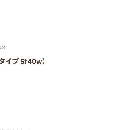
安く
イプ 5f40w）