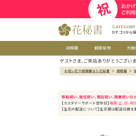
開院
お祝い花
開店
お供え花
開設
おすすめ
周年
CATEGORY
カテゴリから
胡蝶蘭
観葉植物
光触
ゲストさま、ご来店ありがとうございま
お祝い花や胡蝶蘭なら花秘書
＞
胡蝶蘭
＞
移転祝い、就任祝い、開店祝い、開業祝いな
【カスタマーサポート定休日】
毎週 土、日、
【生花の配送について】生花類は配送日数を