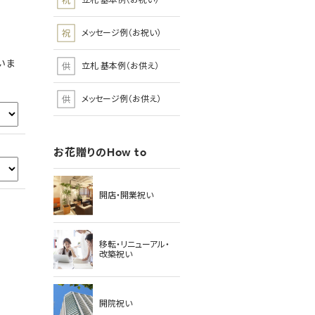
立札 基本例（お祝い）
メッセージ例（お祝い）
いま
立札 基本例（お供え）
メッセージ例（お供え）
お花贈りのHow to
開店・開業祝い
移転・リニューアル・
改築祝い
開院祝い