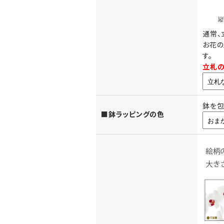
通常、
お花の
す。
お花の上に立てる木調
立札の
（正面からみたイメー
鉢を包
■鉢ラッピングの色