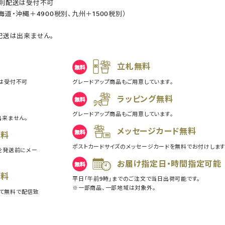
原則配送は受付不可
道・沖縄＋4900税別、九州＋1500税別）
配送は出来ません。
立札無料
は受付不可
グレードアップ商品もご用意しています。
ラッピング無料
グレードアップ商品もご用意しています。
出来ません。
メッセージカード無料
無料
ポストカードサイズのメッセージカードを無料でお付けします
を発送前にメー
お届け指定日・時間指定可能
無料
平日「午前9時」までのご注文で当日出荷可能です。
※一部商品、一部地域は対象外。
て無料で配信致