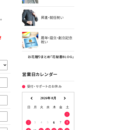
昇進・就任祝い
。
さ
周年・設立・創立記念
祝い
お花贈りまとめ「花秘書BLOG」
営業日カレンダー
受付・サポートのお休み