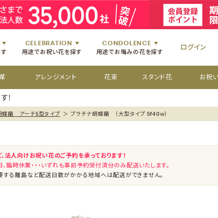
祝いのお花
舞台・コンサートのお花
初七日のお供え花
お盆のお供え花
祝いのお花
楽屋見舞いのお花
四十九日のお供え花
お彼岸のお供え花
祝いのお花
個展・展覧会のお花
百か日のお供え花
供花[通夜・葬儀・告別式]
祝いのお花
CELEBRATION
CONDOLENCE
ログイン
探す
用途でお祝い花を探す
用途でお悔みの花を探す
媒
アレンジメント
花束
スタンド花
お祝
す！
胡蝶蘭 アーチ5型タイプ
＞
プラチナ胡蝶蘭 （大型タイプ 5f40w）
ど、法人向けお祝い花のご予約を承っております！
祝日、臨時休業・・・いずれも事前予約受付済分のみ配送いたします。
要する離島など配送日数がかかる地域へは配送ができません。