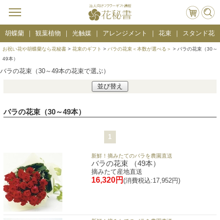
胡蝶蘭
観葉植物
光触媒
アレンジメント
花束
スタンド花
お祝い花や胡蝶蘭なら花秘書
>
花束のギフト
>
バラの花束＜本数が選べる＞
> バラの花束（30～
49本）
バラの花束（30～49本の花束で選ぶ）
並び替え
バラの花束（30～49本）
1
新鮮！摘みたてのバラを農園直送
バラの花束 （49本）
摘みたて産地直送
16,320円
(消費税込:17,952円)