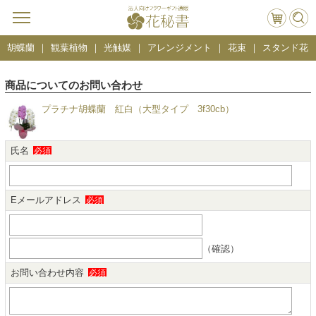
胡蝶蘭
観葉植物
光触媒
アレンジメント
花束
スタンド花
商品についてのお問い合わせ
プラチナ胡蝶蘭 紅白（大型タイプ 3f30cb）
氏名
必須
Eメールアドレス
必須
（確認）
お問い合わせ内容
必須