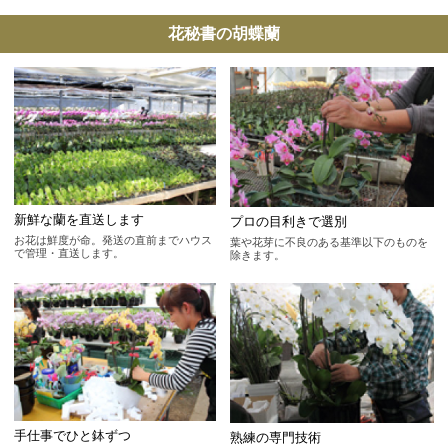
花秘書の胡蝶蘭
新鮮な蘭を直送します
プロの目利きで選別
お花は鮮度が命。発送の直前までハウス
葉や花芽に不良のある基準以下のものを
で管理・直送します。
除きます。
手仕事でひと鉢ずつ
熟練の専門技術