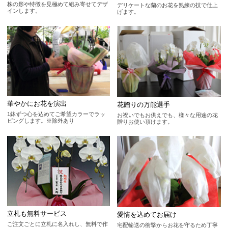
株の形や特徴を見極めて組み寄せてデザ
デリケートな蘭のお花を熟練の技で仕上
インします。
げます。
華やかにお花を演出
花贈りの万能選手
1鉢ずつ心を込めてご希望カラーでラッ
お祝いでもお供えでも、様々な用途の花
ピングします。※除外あり
贈りお使い頂けます。
立札も無料サービス
愛情を込めてお届け
ご注文ごとに立札に名入れし、無料で作
宅配輸送の衝撃からお花を守るため丁寧