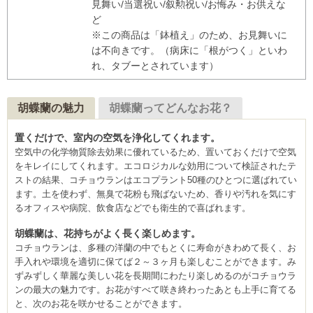
見舞い/当選祝い/叙勲祝い/お悔み・お供えな
ど
※この商品は「鉢植え」のため、お見舞いに
は不向きです。（病床に「根がつく」といわ
れ、タブーとされています）
胡蝶蘭の魅力
胡蝶蘭ってどんなお花？
置くだけで、室内の空気を浄化してくれます。
空気中の化学物質除去効果に優れているため、置いておくだけで空気
をキレイにしてくれます。エコロジカルな効用について検証されたテ
ストの結果、コチョウランはエコプラント50種のひとつに選ばれてい
ます。土を使わず、無臭で花粉も飛ばないため、香りや汚れを気にす
るオフィスや病院、飲食店などでも衛生的で喜ばれます。
胡蝶蘭は、花持ちがよく長く楽しめます。
コチョウランは、多種の洋蘭の中でもとくに寿命がきわめて長く、お
手入れや環境を適切に保てば２～３ヶ月も楽しむことができます。み
ずみずしく華麗な美しい花を長期間にわたり楽しめるのがコチョウラ
ンの最大の魅力です。お花がすべて咲き終わったあとも上手に育てる
と、次のお花を咲かせることができます。