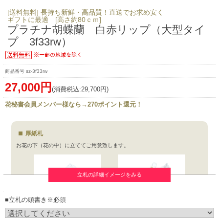
[送料無料] 長持ち新鮮・高品質！直送でお求め安く
ギフトに最適 [高さ約80ｃｍ]
プラチナ胡蝶蘭 白赤リップ（大型タイ
プ 3f33rw）
sz-3f33rw
27,000円
(消費税込:29,700円)
花秘書会員メンバー様なら→270ポイント還元！
厚紙札
お花の下（花の中）に立ててご用意致します。
立札の詳細イメージをみる
■立札の頭書き※必須