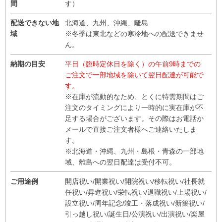
間
す）
配送できない地
北海道、九州、沖縄、離島
域
※冬季は東北などの寒冷地への配送できませ
ん。
納期の目安
平日（臨時定休日を除く）の午前9時までの
ご注文で一部地域を除いて翌日配達が可能で
す。
※在庫が流動的なため、とくに特需期間はご
注文のタイミングにより一時的に実在庫が不
足する場合がございます。その際はお電話か
メールで直接ご注文者様へご連絡いたしま
す。
※北海道・沖縄、九州・島根・青森の一部地
域、離島への翌日配達は受付不可。
ご用途例
開店祝い/開業祝い/開院祝い/移転祝い/社長就
任祝い/昇進祝い/栄転祝い/退職祝い/上場祝い/
設立祝い/周年記念/竣工・落成祝い/新築祝い/
引っ越し祝い/誕生日/公演祝い/出演祝い/楽屋