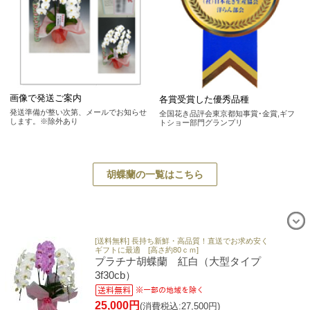
画像で発送ご案内
各賞受賞した優秀品種
発送準備が整い次第、メールでお知らせ
全国花き品評会東京都知事賞･金賞,ギフ
します。※除外あり
トショー部門グランプリ
胡蝶蘭の一覧はこちら
[送料無料] 長持ち新鮮・高品質！直送でお求め安く
ギフトに最適 [高さ約80ｃｍ]
プラチナ胡蝶蘭 紅白（大型タイプ
3f30cb）
25,000円
(消費税込:27,500円)