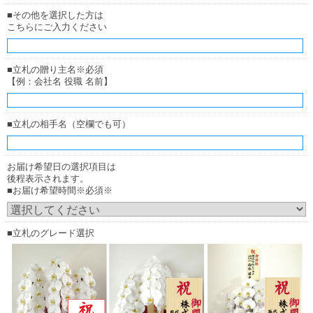
■その他を選択した方は
こちらにご入力ください
厚紙札
厚紙札
（正面からみたイメージ）
（横からみたイメージ）
■立札の贈り主名※必須
【例：会社名 役職 名前】
木調ボード
お花の下（花の中）に立ててご用意致します。
■立札の相手名（空欄でも可）
お届け希望日の選択項目は
後程表示されます。
■お届け希望時間※必須※
■立札のグレード選択
木調ボード
木調ボード
（正面からみたイメージ）
（横からみたイメージ）
お花の上に立てる木彫ボード