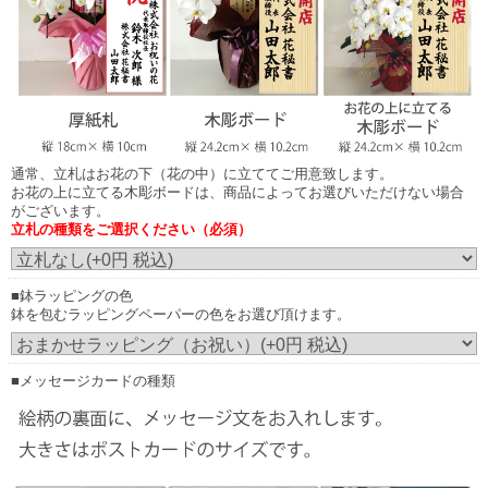
商品によってお選びいただけない場合がございます。
通常、立札はお花の下（花の中）に立ててご用意致します。
お花の上に立てる木彫ボードは、商品によってお選びいただけない場合
がございます。
立札の種類をご選択ください（必須）
お花の上に立てる木調ボード
（正面からみたイメージ）
■鉢ラッピングの色
鉢を包むラッピングペーパーの色をお選び頂けます。
画像はイメージです。（こちらの商品は3本立ち30輪の胡蝶蘭です。）
実際にご注文いただくお花の規格により、立札の見え方が異なりますこと予め
ご了承ください。
発送のご案内時に配信される画像は、お花をメインに正面から撮影した画像の
配信となります。
■メッセージカードの種類
お花の下（花の中）に立てた場合は立札内容が見えにくい場合もございます。
尚、実際の胡蝶蘭はアーチ状になっておりますので立札はお花に触れません。