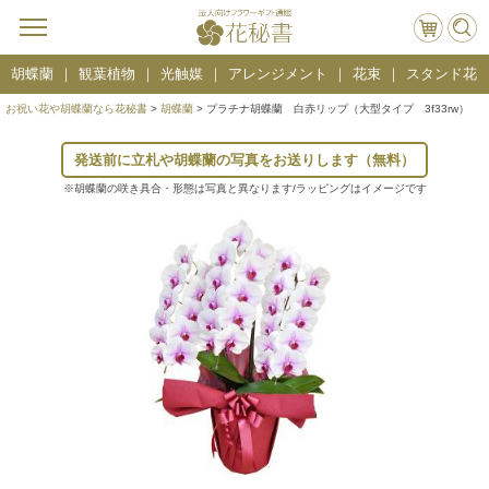
胡蝶蘭
観葉植物
光触媒
アレンジメント
花束
スタンド花
お祝い花や胡蝶蘭なら花秘書
>
胡蝶蘭
> プラチナ胡蝶蘭 白赤リップ（大型タイプ 3f33rw）
発送前に立札や胡蝶蘭の写真をお送りします（無料）
※胡蝶蘭の咲き具合・形態は写真と異なります/ラッピングはイメージです