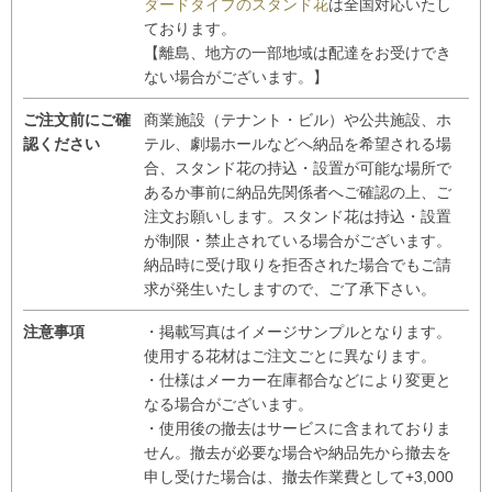
ダードタイプのスタンド花
は全国対応いたし
ております。
【離島、地方の一部地域は配達をお受けでき
ない場合がございます。】
ご注文前にご確
商業施設（テナント・ビル）や公共施設、ホ
認ください
テル、劇場ホールなどへ納品を希望される場
合、スタンド花の持込・設置が可能な場所で
あるか事前に納品先関係者へご確認の上、ご
注文お願いします。スタンド花は持込・設置
が制限・禁止されている場合がございます。
納品時に受け取りを拒否された場合でもご請
求が発生いたしますので、ご了承下さい。
注意事項
・掲載写真はイメージサンプルとなります。
使用する花材はご注文ごとに異なります。
・仕様はメーカー在庫都合などにより変更と
なる場合がございます。
・使用後の撤去はサービスに含まれておりま
せん。撤去が必要な場合や納品先から撤去を
申し受けた場合は、撤去作業費として+3,000