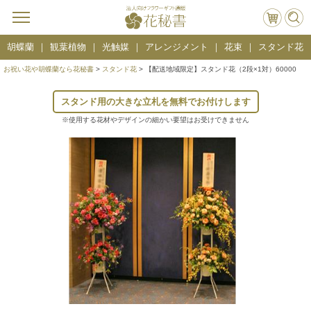
胡蝶蘭
観葉植物
光触媒
アレンジメント
花束
スタンド花
お祝い花や胡蝶蘭なら花秘書
>
スタンド花
> 【配送地域限定】スタンド花（2段×1対）60000
スタンド用の大きな立札を無料でお付けします
※使用する花材やデザインの細かい要望はお受けできません