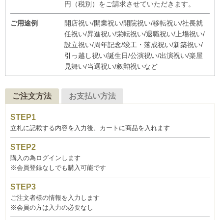
円（税別）をご請求させていただきます。
ご用途例
開店祝い/開業祝い/開院祝い/移転祝い/社長就
任祝い/昇進祝い/栄転祝い/退職祝い/上場祝い/
設立祝い/周年記念/竣工・落成祝い/新築祝い/
引っ越し祝い/誕生日/公演祝い/出演祝い/楽屋
見舞い/当選祝い/叙勲祝いなど
ご注文方法
お支払い方法
立札に記載する内容を入力後、カートに商品を入れます
購入の為ログインします
※会員登録なしでも購入可能です
ご注文者様の情報を入力します
※会員の方は入力の必要なし