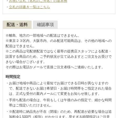
お祝い立札（名札のご芳名）の基本例
立札の頭書き一覧はこちら
配送・送料
確認事項
※離島、地方の一部地域への配送はできません。
※東京２３区内、大阪市内、のみ配送可能商品は、その他の地域への
配送はできません。
※この商品は宅配便配送ではなく最寄の提携店スタッフによる配達・
設置する商品のため、ご予約状況が立て込みますとご注文をお受けで
きない場合がございます。
その際はお電話かメールで直接ご注文者様へご連絡いたします。
時間指定
お届け地域や商品により最短でお届けできる日時が異なりますの
で、配送できないお届け希望日・お届け時間帯をご指定された場合
は、正式な受付の案内メールにて変更をお知らせ致します。
手持ち配送の場合は、午前もしくは午後のみの指定で、細かな時間
帯はご指定いただけません。
※配達時に納品先が不在（閉場）のため、再配達が必要な場合は追
加料金1,500円（税別）がかかります。早すぎる時間指定はご注意