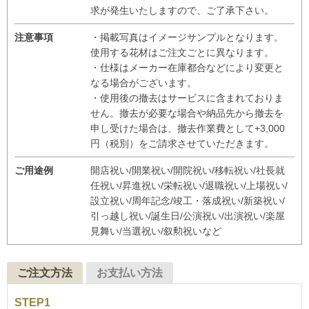
求が発生いたしますので、ご了承下さい。
注意事項
・掲載写真はイメージサンプルとなります。
使用する花材はご注文ごとに異なります。
・仕様はメーカー在庫都合などにより変更と
なる場合がございます。
・使用後の撤去はサービスに含まれておりま
せん。撤去が必要な場合や納品先から撤去を
申し受けた場合は、撤去作業費として+3,000
円（税別）をご請求させていただきます。
ご用途例
開店祝い/開業祝い/開院祝い/移転祝い/社長就
任祝い/昇進祝い/栄転祝い/退職祝い/上場祝い/
設立祝い/周年記念/竣工・落成祝い/新築祝い/
引っ越し祝い/誕生日/公演祝い/出演祝い/楽屋
見舞い/当選祝い/叙勲祝いなど
ご注文方法
お支払い方法