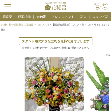
胡蝶蘭
観葉植物
光触媒
アレンジメント
花束
スタンド花
お祝い花や胡蝶蘭なら花秘書
>
スタンド花
> 【配送地域限定】スタンド花（スタイリッシュB：1
段）
スタンド用の大きな立札を無料でお付けします
※使用する花材やデザインの細かい要望はお受けできません