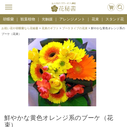
胡蝶蘭
観葉植物
光触媒
アレンジメント
花束
スタンド花
お祝い花や胡蝶蘭なら花秘書
>
花束のギフト
>
ブーケタイプの花束
> 鮮やかな黄色オレンジ系の
ブーケ（花束）
鮮やかな黄色オレンジ系のブーケ（花
束）