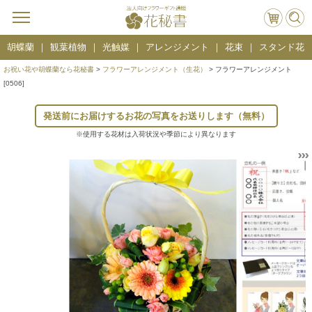
胡蝶蘭
観葉植物
光触媒
アレンジメント
花束
スタンド花
お祝い花や胡蝶蘭なら花秘書
>
フラワーアレンジメント（生花）
> フラワーアレンジメント
[0506]
発送前にお届けするお花の写真をお送りします（無料）
※使用する花材は入荷状況や季節により異なります