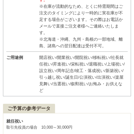
※在庫が流動的なため、とくに特需期間はご
注文のタイミングにより一時的に実在庫が不
足する場合がございます。その際はお電話か
メールで直接ご注文者様へご連絡いたしま
す。
※北海道・沖縄、九州・島根の一部地域、離
島、諸島への翌日配達は受付不可。
ご用途例
開店祝い/開業祝い/開院祝い/移転祝い/社長就
任祝い/昇進祝い/栄転祝い/退職祝い/上場祝い/
設立祝い/周年記念/竣工・落成祝い/新築祝い/
引っ越し祝い/誕生日/公演祝い/出演祝い/楽屋
見舞い/当選祝い/叙勲祝い/お悔み・お供えな
ど
ご予算の参考データ
就任祝い
取引先役員の場合 10,000～30,000円