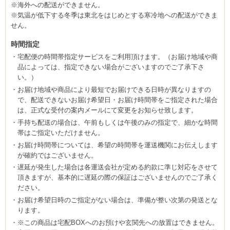
※海外への配送ができません。
※気温が低下する冬季は東北をはじめとする寒冷地への配送ができま
せん。
時間指定
宅配便の時間帯指定サービスをご利用頂けます。（お届け地域や商
品によっては、指定できない場合がございますのでご了承下さ
い。）
お届け地域や商品により最短でお届けできる日時が異なりますの
で、配送できないお届け希望日・お届け時間帯をご指定された場合
は、正式な受付の案内メールにて変更をお知らせ致します。
手持ち配送の場合は、午前もしくは午後のみの指定で、細かな時間
帯はご指定いただけません。
お届け時間帯については、希望の時間帯を運送機関にお伝えします
が確約ではございません。
遅延が発生した場合は各運送会社が定める約款に準じ対応をさせて
頂きますが、基本的に遅延の際の保証はございませんのでご了承く
ださい。
お届け希望日時のご指定がない場合は、準備が整い次第の発送とな
ります。
※この商品は宅配BOXへのお預けや玄関先への放置はできません。