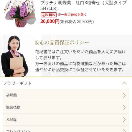
プラチナ胡蝶蘭 紅白3種寄せ（大型タイプ
5f47cb3）
36,000円
(消費税込:39,600円)
フラワーギフト
胡蝶蘭
観葉植物
光触媒
アレンジメント