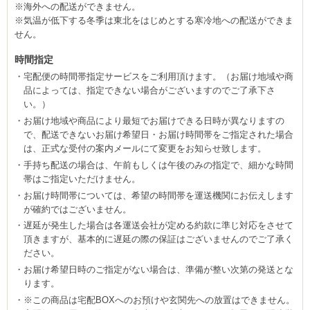
※海外への配送ができません。
※気温が低下する冬季は東北をはじめとする寒冷地への配送ができま
せん。
時間指定
宅配便の時間帯指定サービスをご利用頂けます。（お届け地域や商
品によっては、指定できない場合がございますのでご了承下さ
い。）
お届け地域や商品により最短でお届けできる日時が異なりますの
で、配送できないお届け希望日・お届け時間帯をご指定された場合
は、正式な受付の案内メールにて変更をお知らせ致します。
手持ち配送の場合は、午前もしくは午後のみの指定で、細かな時間
帯はご指定いただけません。
お届け時間帯については、希望の時間帯を運送機関にお伝えします
が確約ではございません。
遅延が発生した場合は各運送会社が定める約款に準じ対応をさせて
頂きますが、基本的に遅延の際の保証はございませんのでご了承く
ださい。
お届け希望日時のご指定がない場合は、準備が整い次第の発送とな
ります。
※この商品は宅配BOXへのお預けや玄関先への放置はできません。