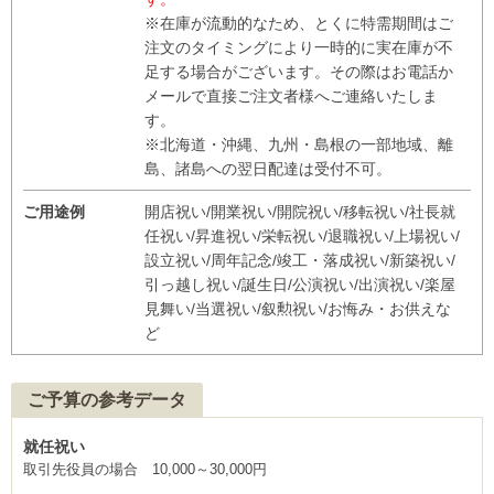
※在庫が流動的なため、とくに特需期間はご
注文のタイミングにより一時的に実在庫が不
足する場合がございます。その際はお電話か
メールで直接ご注文者様へご連絡いたしま
す。
※北海道・沖縄、九州・島根の一部地域、離
島、諸島への翌日配達は受付不可。
ご用途例
開店祝い/開業祝い/開院祝い/移転祝い/社長就
任祝い/昇進祝い/栄転祝い/退職祝い/上場祝い/
設立祝い/周年記念/竣工・落成祝い/新築祝い/
引っ越し祝い/誕生日/公演祝い/出演祝い/楽屋
見舞い/当選祝い/叙勲祝い/お悔み・お供えな
ど
ご予算の参考データ
就任祝い
取引先役員の場合 10,000～30,000円