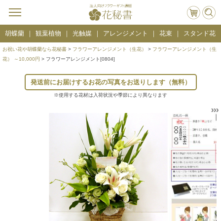
胡蝶蘭
観葉植物
光触媒
アレンジメント
花束
スタンド花
お祝い花や胡蝶蘭なら花秘書
>
フラワーアレンジメント（生花）
>
フラワーアレンジメント（生
花） ～10,000円
> フラワーアレンジメント[0804]
発送前にお届けするお花の写真をお送りします（無料）
※使用する花材は入荷状況や季節により異なります