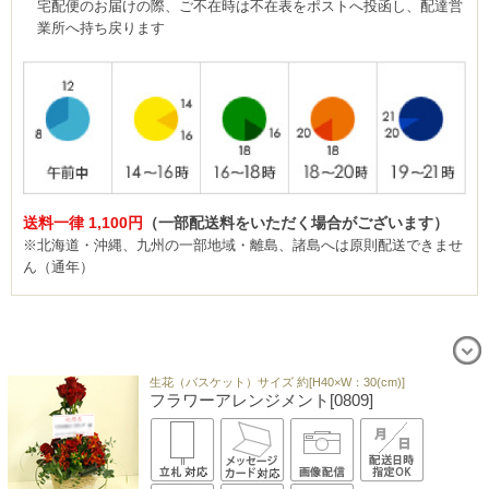
宅配便のお届けの際、ご不在時は不在表をポストへ投函し、配達営
業所へ持ち戻ります
送料一律 1,100円
（一部配送料をいただく場合がございます）
※北海道・沖縄、九州の一部地域・離島、諸島へは原則配送できませ
ん（通年）
生花（バスケット）サイズ 約[H40×W：30(cm)]
フラワーアレンジメント[0809]