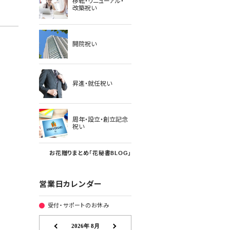
移転・リニューアル・
改築祝い
開院祝い
昇進・就任祝い
周年・設立・創立記念
祝い
お花贈りまとめ「花秘書BLOG」
営業日カレンダー
受付・サポートのお休み