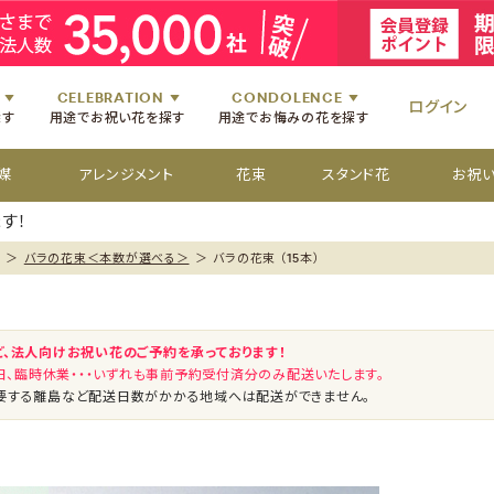
祝いのお花
舞台・コンサートのお花
初七日のお供え花
お盆のお供え花
祝いのお花
楽屋見舞いのお花
四十九日のお供え花
お彼岸のお供え花
祝いのお花
個展・展覧会のお花
百か日のお供え花
供花[通夜・葬儀・告別式]
祝いのお花
CELEBRATION
CONDOLENCE
ログイン
探す
用途でお祝い花を探す
用途でお悔みの花を探す
媒
アレンジメント
花束
スタンド花
お祝
す！
＞
バラの花束＜本数が選べる＞
＞
バラの花束 （15本）
ど、法人向けお祝い花のご予約を承っております！
祝日、臨時休業・・・いずれも事前予約受付済分のみ配送いたします。
要する離島など配送日数がかかる地域へは配送ができません。