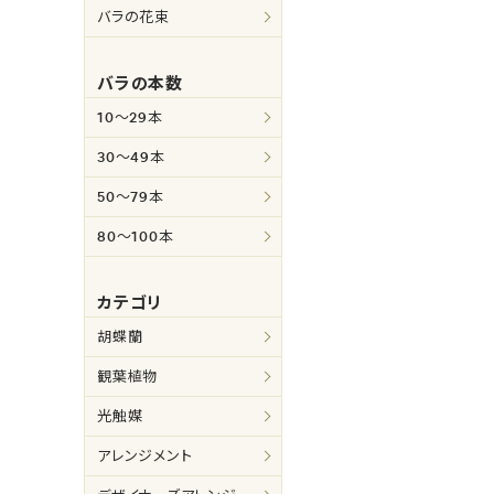
バラの花束
バラの本数
10～29本
30～49本
50～79本
80～100本
カテゴリ
胡蝶蘭
観葉植物
光触媒
アレンジメント