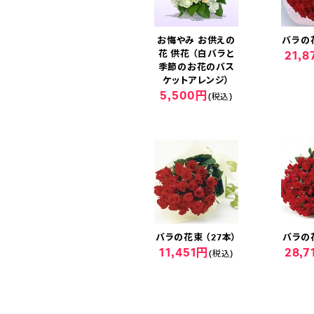
お悔やみ お供えの
バラの花
花 供花 （白バラと
21,
季節のお花のバス
ケットアレンジ）
5,500円
(税込)
バラの花束 （27本）
バラの花
11,451円
28,
(税込)