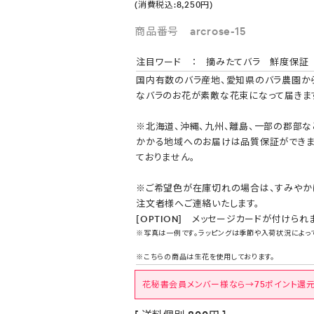
(消費税込:8,250円)
商品番号 arcrose-15
注目ワード ： 摘みたてバラ 鮮度保証
国内有数のバラ産地、愛知県のバラ農園か
なバラのお花が素敵な花束になって届きま
※北海道、沖縄、九州、離島、一部の郡部な
かかる地域へのお届けは品質保証ができ
ておりません。
※ご希望色が在庫切れの場合は、すみやか
注文者様へご連絡いたします。
[OPTION] メッセージカードが付けられ
※写真は一例です。ラッピングは季節や入荷状況によっ
※こちらの商品は生花を使用しております。
花秘書会員メンバー様なら→75ポイント還元