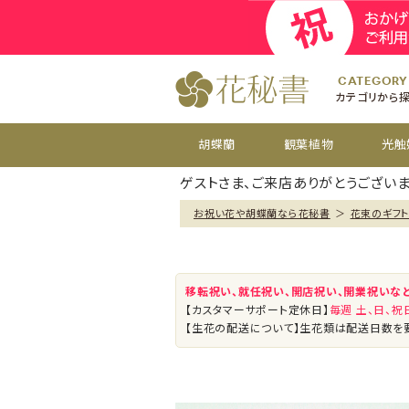
開院
お祝い花
開店
お供え花
開設
おすすめ
周年
CATEGORY
カテゴリから
胡蝶蘭
観葉植物
光触
ゲストさま、ご来店ありがとうございま
お祝い花や胡蝶蘭なら花秘書
＞
花束のギフト
移転祝い、就任祝い、開店祝い、開業祝いな
【カスタマーサポート定休日】
毎週 土、日、
【生花の配送について】生花類は配送日数を