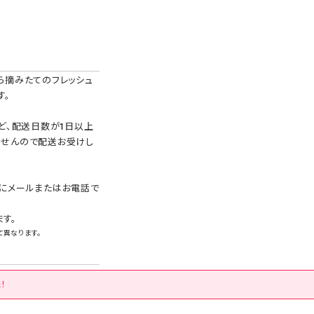
ら摘みたてのフレッシュ
す。
ど、配送日数が1日以上
ませんので配送お受けし
にメールまたはお電話で
ます。
て異なります。
！