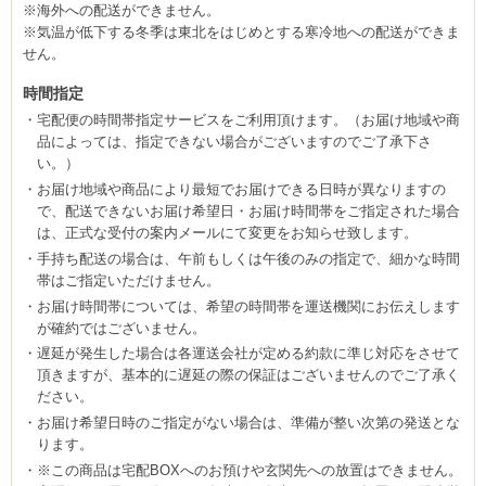
※海外への配送ができません。
※気温が低下する冬季は東北をはじめとする寒冷地への配送ができま
せん。
時間指定
宅配便の時間帯指定サービスをご利用頂けます。（お届け地域や商
品によっては、指定できない場合がございますのでご了承下さ
い。）
お届け地域や商品により最短でお届けできる日時が異なりますの
で、配送できないお届け希望日・お届け時間帯をご指定された場合
は、正式な受付の案内メールにて変更をお知らせ致します。
手持ち配送の場合は、午前もしくは午後のみの指定で、細かな時間
帯はご指定いただけません。
お届け時間帯については、希望の時間帯を運送機関にお伝えします
が確約ではございません。
遅延が発生した場合は各運送会社が定める約款に準じ対応をさせて
頂きますが、基本的に遅延の際の保証はございませんのでご了承く
ださい。
お届け希望日時のご指定がない場合は、準備が整い次第の発送とな
ります。
※この商品は宅配BOXへのお預けや玄関先への放置はできません。