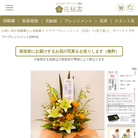
胡蝶蘭
観葉植物
光触媒
アレンジメント
花束
スタンド花
お祝い花や胡蝶蘭なら花秘書
>
フラワーアレンジメント（生花）
>
[花で選ぶ] ガーベラ
> フラ
ワーアレンジメント[0802]
発送前にお届けするお花の写真をお送りします（無料）
※使用する花材は入荷状況や季節により異なります