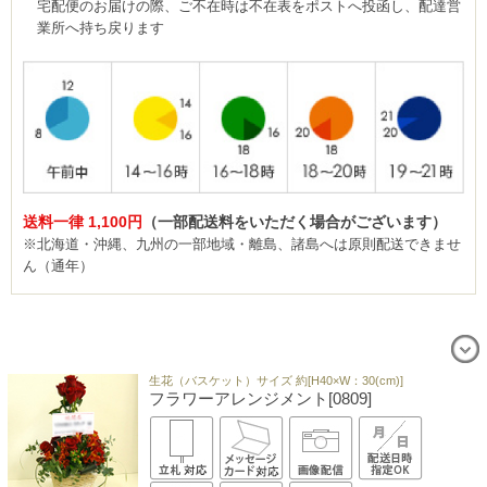
宅配便のお届けの際、ご不在時は不在表をポストへ投函し、配達営
業所へ持ち戻ります
送料一律 1,100円
（一部配送料をいただく場合がございます）
※北海道・沖縄、九州の一部地域・離島、諸島へは原則配送できませ
ん（通年）
生花（バスケット）サイズ 約[H40×W：30(cm)]
フラワーアレンジメント[0809]