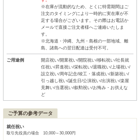
※在庫が流動的なため、とくに特需期間はご
注文のタイミングにより一時的に実在庫が不
足する場合がございます。その際はお電話か
メールで直接ご注文者様へご連絡いたしま
す。
※北海道・沖縄、九州・島根の一部地域、離
島、諸島への翌日配達は受付不可。
ご用途例
開店祝い/開業祝い/開院祝い/移転祝い/社長就
任祝い/昇進祝い/栄転祝い/退職祝い/上場祝い/
設立祝い/周年記念/竣工・落成祝い/新築祝い/
引っ越し祝い/誕生日/公演祝い/出演祝い/楽屋
見舞い/当選祝い/叙勲祝い/お悔み・お供えな
ど
ご予算の参考データ
就任祝い
取引先役員の場合 10,000～30,000円