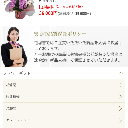
5f47cb3）
36,000円
(消費税込:39,600円)
フラワーギフト
胡蝶蘭
観葉植物
光触媒
アレンジメント