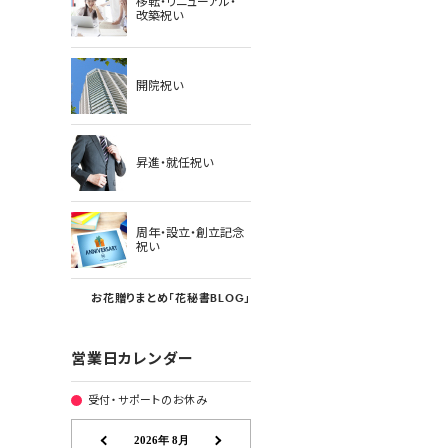
移転・リニューアル・
改築祝い
開院祝い
昇進・就任祝い
周年・設立・創立記念
祝い
お花贈りまとめ「花秘書BLOG」
営業日カレンダー
受付・サポートのお休み