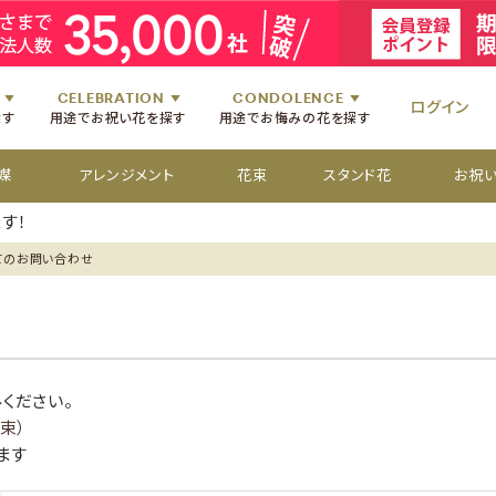
祝いのお花
舞台・コンサートのお花
初七日のお供え花
お盆のお供え花
祝いのお花
楽屋見舞いのお花
四十九日のお供え花
お彼岸のお供え花
祝いのお花
個展・展覧会のお花
百か日のお供え花
供花[通夜・葬儀・告別式]
祝いのお花
CELEBRATION
CONDOLENCE
ログイン
探す
用途でお祝い花を探す
用途でお悔みの花を探す
媒
アレンジメント
花束
スタンド花
お祝
す！
てのお問い合わせ
ください。
束）
ます