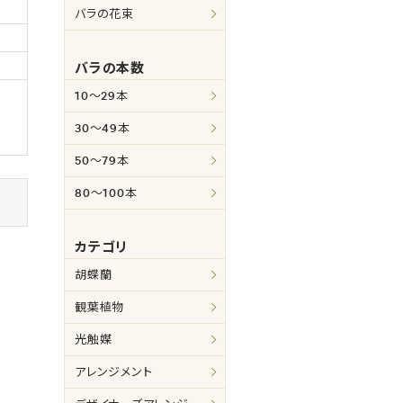
バラの花束
バラの本数
10～29本
30～49本
50～79本
80～100本
カテゴリ
胡蝶蘭
観葉植物
光触媒
アレンジメント