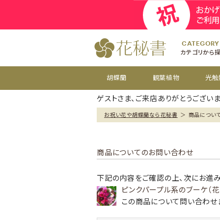
開院
お祝い花
開店
お供え花
開設
おすすめ
周年
CATEGORY
カテゴリから
胡蝶蘭
観葉植物
光触
ゲストさま、ご来店ありがとうございま
お祝い花や胡蝶蘭なら花秘書
＞
商品につい
商品についてのお問い合わせ
下記の内容をご確認の上、次にお進み
ピンクパープル系のブーケ（花
この商品について問い合わせ