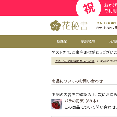
開院
お祝い花
開店
お供え花
開設
おすすめ
周年
CATEGORY
カテゴリから
胡蝶蘭
観葉植物
光触
ゲストさま、ご来店ありがとうございま
お祝い花や胡蝶蘭なら花秘書
＞
商品につい
商品についてのお問い合わせ
下記の内容をご確認の上、次にお進み
バラの花束 （89本）
この商品について問い合わせ