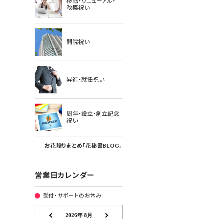
移転・リニューアル・
改築祝い
開院祝い
昇進・就任祝い
周年・設立・創立記念
祝い
お花贈りまとめ「花秘書BLOG」
営業日カレンダー
受付・サポートのお休み