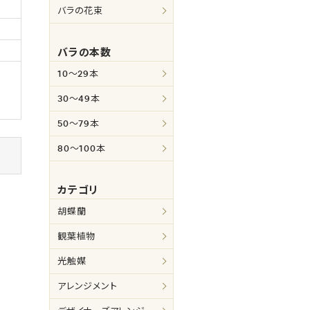
バラの花束
バラの本数
10～29本
30～49本
50～79本
80～100本
カテゴリ
胡蝶蘭
観葉植物
光触媒
アレンジメント