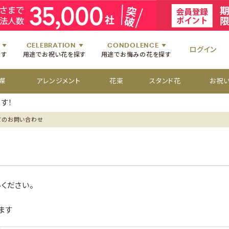
祝いのお花
舞台・コンサートのお花
初七日のお供え花
お盆のお供え花
祝いのお花
楽屋見舞いのお花
四十九日のお供え花
お彼岸のお供え花
祝いのお花
個展・展覧会のお花
百か日のお供え花
供花[通夜・葬儀・告別式]
祝いのお花
CELEBRATION
CONDOLENCE
ログイン
探す
用途でお祝い花を探す
用途でお悔みの花を探す
媒
アレンジメント
花束
スタンド花
お祝
す！
てのお問い合わせ
ください。
ます