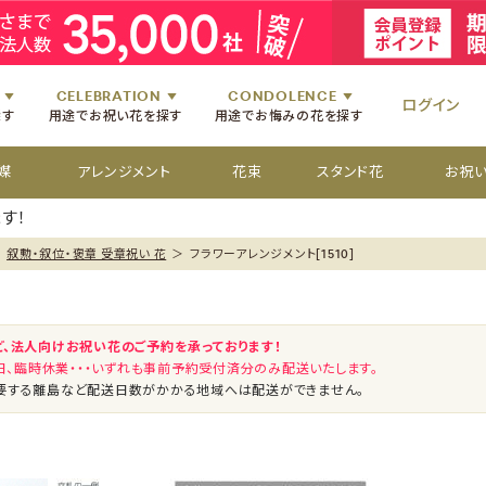
祝いのお花
舞台・コンサートのお花
初七日のお供え花
お盆のお供え花
祝いのお花
楽屋見舞いのお花
四十九日のお供え花
お彼岸のお供え花
祝いのお花
個展・展覧会のお花
百か日のお供え花
供花[通夜・葬儀・告別式]
祝いのお花
CELEBRATION
CONDOLENCE
ログイン
探す
用途でお祝い花を探す
用途でお悔みの花を探す
媒
アレンジメント
花束
スタンド花
お祝
す！
＞
叙勲・叙位・褒章 受章祝い 花
＞
フラワーアレンジメント[1510]
ど、法人向けお祝い花のご予約を承っております！
祝日、臨時休業・・・いずれも事前予約受付済分のみ配送いたします。
要する離島など配送日数がかかる地域へは配送ができません。