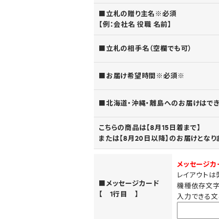
■立札の贈り主名※必須
【例：会社名 役職 名前】
■立札の相手名（空欄でも可）
■お届け希望時間※必須※
■北海道・沖縄・離島へのお届けはで
こちらの商品は【8月15日着まで】
または【8月20日以降】のお届けとな
メッセージカ
レイアウトは
■メッセージカード
機種依存文字
【 1行目 】
入力できる文