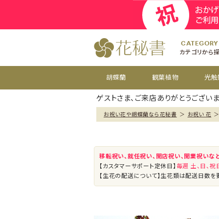
開院
お祝い花
開店
お供え花
開設
おすすめ
周年
CATEGORY
カテゴリから
胡蝶蘭
観葉植物
光触
ゲストさま、ご来店ありがとうございま
お祝い花や胡蝶蘭なら花秘書
＞
お祝い 花
移転祝い、就任祝い、開店祝い、開業祝いな
【カスタマーサポート定休日】
毎週 土、日、
【生花の配送について】生花類は配送日数を