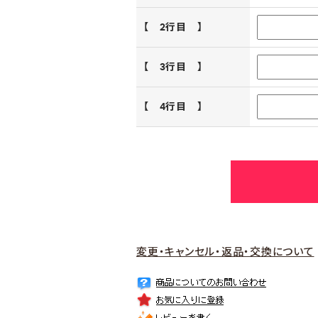
【 2行目 】
【 3行目 】
【 4行目 】
変更・キャンセル・返品・交換について