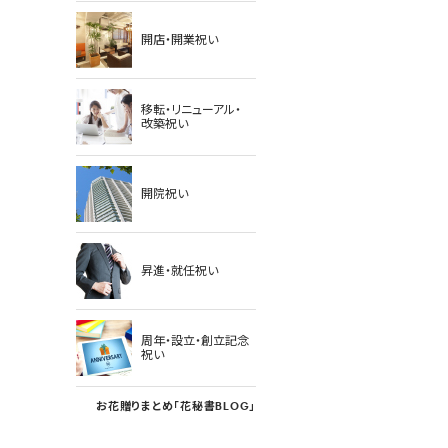
開店・開業祝い
移転・リニューアル・
改築祝い
開院祝い
昇進・就任祝い
周年・設立・創立記念
祝い
お花贈りまとめ「花秘書BLOG」