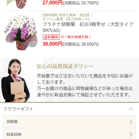
27,000円
(消費税込:29,700円)
[送料無料] 長持ち新鮮・高品質！
ギフトに最適 [高さ約90ｃｍ]
プラチナ胡蝶蘭 紅白3種寄せ（大型タイプ
5f47cb3）
36,000円
(消費税込:39,600円)
フラワーギフト
胡蝶蘭
観葉植物