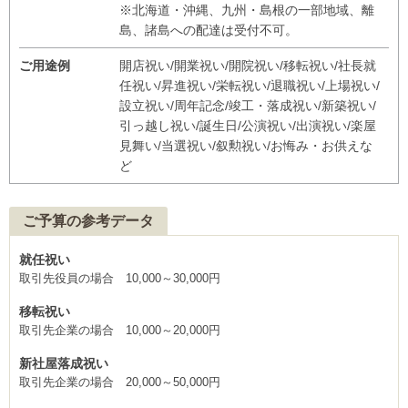
※北海道・沖縄、九州・島根の一部地域、離
島、諸島への配達は受付不可。
ご用途例
開店祝い/開業祝い/開院祝い/移転祝い/社長就
任祝い/昇進祝い/栄転祝い/退職祝い/上場祝い/
設立祝い/周年記念/竣工・落成祝い/新築祝い/
引っ越し祝い/誕生日/公演祝い/出演祝い/楽屋
見舞い/当選祝い/叙勲祝い/お悔み・お供えな
ど
ご予算の参考データ
就任祝い
取引先役員の場合 10,000～30,000円
移転祝い
取引先企業の場合 10,000～20,000円
新社屋落成祝い
取引先企業の場合 20,000～50,000円