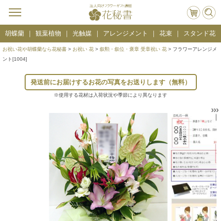
胡蝶蘭
観葉植物
光触媒
アレンジメント
花束
スタンド花
お祝い花や胡蝶蘭なら花秘書
>
お祝い 花
>
叙勲・叙位・褒章 受章祝い 花
> フラワーアレンジメ
ント[1004]
発送前にお届けするお花の写真をお送りします（無料）
※使用する花材は入荷状況や季節により異なります