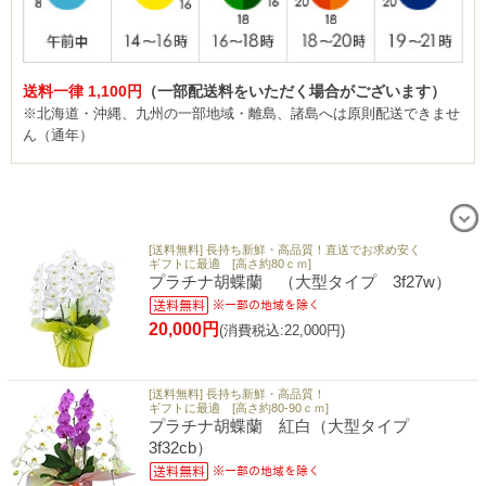
送料一律 1,100円
（一部配送料をいただく場合がございます）
※北海道・沖縄、九州の一部地域・離島、諸島へは原則配送できませ
ん（通年）
[送料無料] 長持ち新鮮・高品質！直送でお求め安く
ギフトに最適 [高さ約80ｃｍ]
プラチナ胡蝶蘭 （大型タイプ 3f27w）
20,000円
(消費税込:22,000円)
[送料無料] 長持ち新鮮・高品質！
ギフトに最適 [高さ約80-90ｃｍ]
プラチナ胡蝶蘭 紅白（大型タイプ
3f32cb）