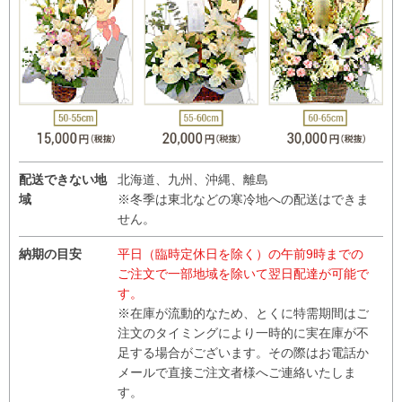
配送できない地
北海道、九州、沖縄、離島
域
※冬季は東北などの寒冷地への配送はできま
せん。
納期の目安
平日（臨時定休日を除く）の午前9時までの
ご注文で一部地域を除いて翌日配達が可能で
す。
※在庫が流動的なため、とくに特需期間はご
注文のタイミングにより一時的に実在庫が不
足する場合がございます。その際はお電話か
メールで直接ご注文者様へご連絡いたしま
す。