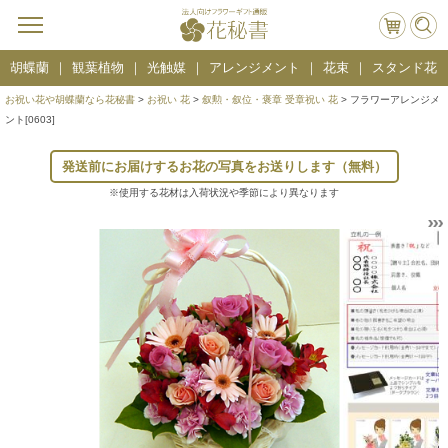
胡蝶蘭
観葉植物
光触媒
アレンジメント
花束
スタンド花
お祝い花や胡蝶蘭なら花秘書
>
お祝い 花
>
叙勲・叙位・褒章 受章祝い 花
> フラワーアレンジメ
ント[0603]
発送前にお届けするお花の写真をお送りします（無料）
※使用する花材は入荷状況や季節により異なります