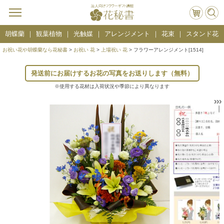
胡蝶蘭
観葉植物
光触媒
アレンジメント
花束
スタンド花
お祝い花や胡蝶蘭なら花秘書
>
お祝い 花
>
上場祝い 花
> フラワーアレンジメント[1514]
発送前にお届けするお花の写真をお送りします（無料）
※使用する花材は入荷状況や季節により異なります