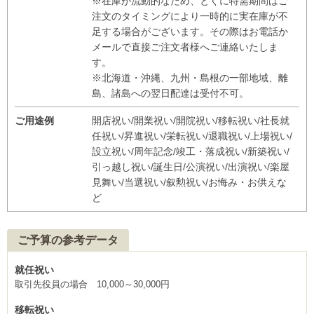
※在庫が流動的なため、とくに特需期間はご
注文のタイミングにより一時的に実在庫が不
足する場合がございます。その際はお電話か
メールで直接ご注文者様へご連絡いたしま
す。
※北海道・沖縄、九州・島根の一部地域、離
島、諸島への翌日配達は受付不可。
ご用途例
開店祝い/開業祝い/開院祝い/移転祝い/社長就
任祝い/昇進祝い/栄転祝い/退職祝い/上場祝い/
設立祝い/周年記念/竣工・落成祝い/新築祝い/
引っ越し祝い/誕生日/公演祝い/出演祝い/楽屋
見舞い/当選祝い/叙勲祝い/お悔み・お供えな
ど
ご予算の参考データ
就任祝い
取引先役員の場合 10,000～30,000円
移転祝い