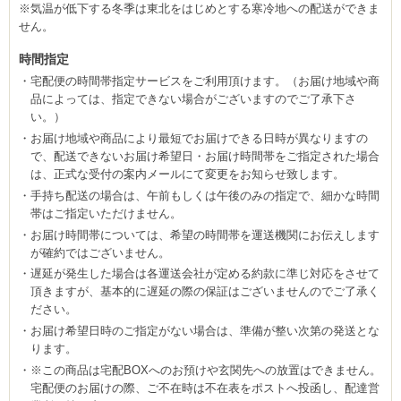
※気温が低下する冬季は東北をはじめとする寒冷地への配送ができま
せん。
時間指定
宅配便の時間帯指定サービスをご利用頂けます。（お届け地域や商
品によっては、指定できない場合がございますのでご了承下さ
い。）
お届け地域や商品により最短でお届けできる日時が異なりますの
で、配送できないお届け希望日・お届け時間帯をご指定された場合
は、正式な受付の案内メールにて変更をお知らせ致します。
手持ち配送の場合は、午前もしくは午後のみの指定で、細かな時間
帯はご指定いただけません。
お届け時間帯については、希望の時間帯を運送機関にお伝えします
が確約ではございません。
遅延が発生した場合は各運送会社が定める約款に準じ対応をさせて
頂きますが、基本的に遅延の際の保証はございませんのでご了承く
ださい。
お届け希望日時のご指定がない場合は、準備が整い次第の発送とな
ります。
※この商品は宅配BOXへのお預けや玄関先への放置はできません。
宅配便のお届けの際、ご不在時は不在表をポストへ投函し、配達営