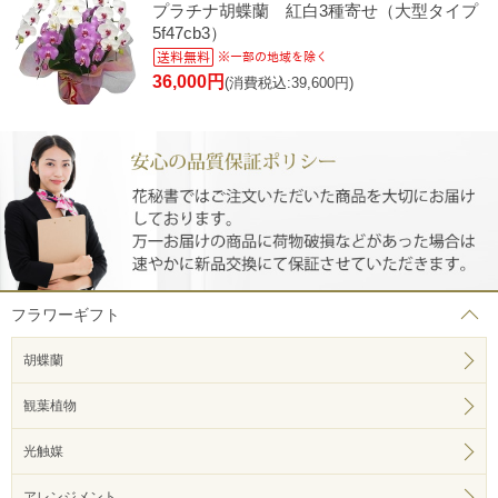
プラチナ胡蝶蘭 紅白3種寄せ（大型タイプ
5f47cb3）
36,000円
(消費税込:39,600円)
フラワーギフト
胡蝶蘭
観葉植物
光触媒
アレンジメント