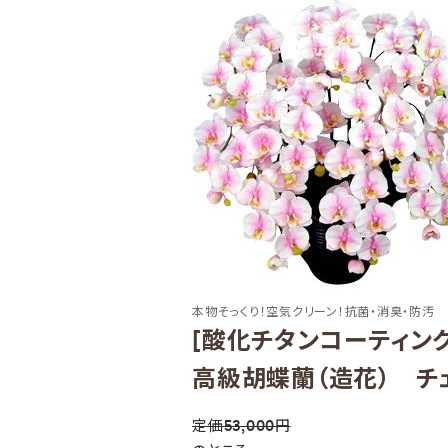
本物そっくり！空気クリーン！抗菌・消臭・防汚
[酸化チタンコーティン
高級胡蝶蘭（造花） チ
定価53,000円