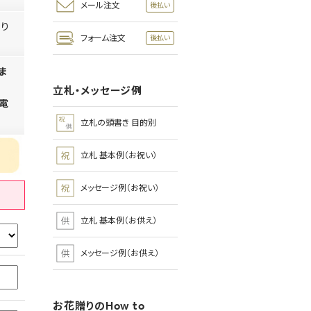
メール注文
り
フォーム注文
ま
立札・メッセージ例
電
立札の頭書き 目的別
立札 基本例（お祝い）
メッセージ例（お祝い）
立札 基本例（お供え）
メッセージ例（お供え）
お花贈りのHow to