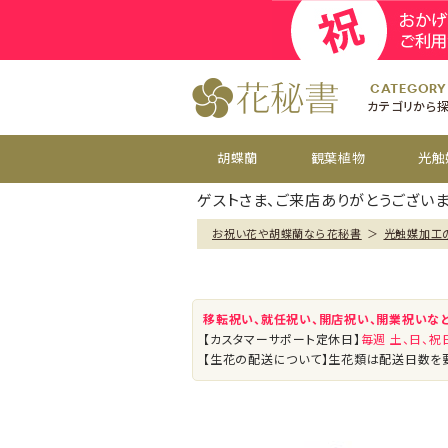
開院
お祝い花
開店
お供え花
開設
おすすめ
周年
CATEGORY
カテゴリから
胡蝶蘭
観葉植物
光触
ゲストさま、ご来店ありがとうございま
お祝い花や胡蝶蘭なら花秘書
＞
光触媒加工
移転祝い、就任祝い、開店祝い、開業祝いな
【カスタマーサポート定休日】
毎週 土、日、
【生花の配送について】生花類は配送日数を