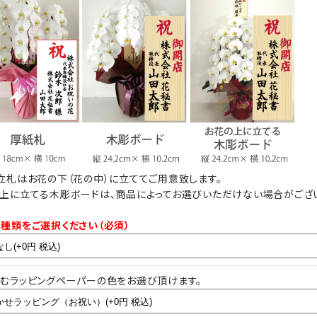
厚紙札
木調ボード
木調ボード
みたイメージ）
（正面からみたイメージ）
（横からみたイメージ）
画像はイメージです。（こちらの商品は3本立ち30
ード
輪の胡蝶蘭です。）
ない場合がござ
実際にご注文いただくお花の規格により、立札の
見え方が異なりますこと予めご了承ください。
発送のご案内時に配信される画像は、お花をメイ
ンに正面から撮影した画像の配信となります。
お花の下（花の中）に立てた場合は立札内容が見
えにくい場合もございます。
立札はお花の下（花の中）に立ててご用意致します。
上に立てる木彫ボードは、商品によってお選びいただけない場合がござ
尚、実際の胡蝶蘭はアーチ状になっておりますの
で立札はお花に触れません。
ボード
種類をご選択ください（必須）
ジ）
むラッピングペーパーの色をお選び頂けます。