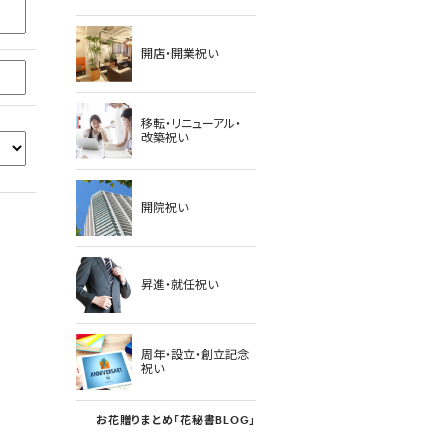
開店・開業祝い
移転・リニューアル・
改築祝い
開院祝い
昇進・就任祝い
周年・設立・創立記念
祝い
お花贈りまとめ「花秘書BLOG」