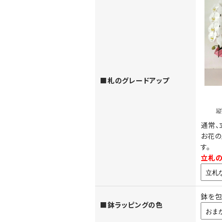
厚紙札
（正面からみたイメージ）
（横から
お花の上に立てる木彫ボ
商品によってお選びいただけ
います。
■札のグレードアップ
通常、
お花の
す。
お花の上に立てる木調
立札の
（正面からみたイメー
鉢を包
■鉢ラッピングの色