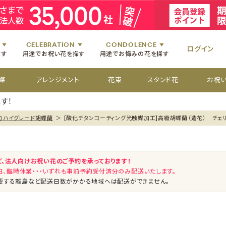
祝いのお花
舞台・コンサートのお花
初七日のお供え花
お盆のお供え花
祝いのお花
楽屋見舞いのお花
四十九日のお供え花
お彼岸のお供え花
祝いのお花
個展・展覧会のお花
百か日のお供え花
供花[通夜・葬儀・告別式]
祝いのお花
CELEBRATION
CONDOLENCE
ログイン
探す
用途でお祝い花を探す
用途でお悔みの花を探す
媒
アレンジメント
花束
スタンド花
お祝
す！
のハイグレード胡蝶蘭
＞
[酸化チタンコーティング光触媒加工]高級胡蝶蘭（造花） チェリ
ど、法人向けお祝い花のご予約を承っております！
祝日、臨時休業・・・いずれも事前予約受付済分のみ配送いたします。
要する離島など配送日数がかかる地域へは配送ができません。