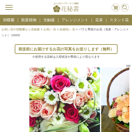
胡蝶蘭
観葉植物
光触媒
アレンジメント
花束
スタンド花
お祝い花や胡蝶蘭なら花秘書
>
お祝い 花
>
結婚祝い 花
> バラと季節のお花（花束・アレンジメ
ント） 10000
発送前にお届けするお花の写真をお送りします（無料）
※使用する花材は入荷状況や季節により異なります