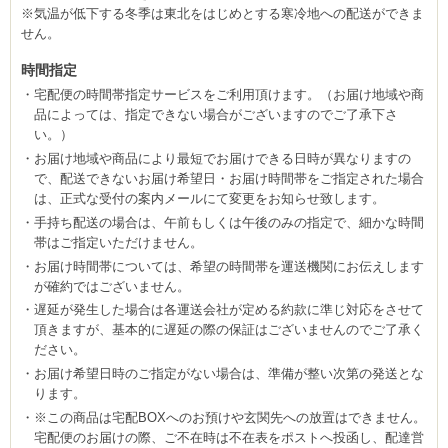
※気温が低下する冬季は東北をはじめとする寒冷地への配送ができま
せん。
時間指定
宅配便の時間帯指定サービスをご利用頂けます。（お届け地域や商
品によっては、指定できない場合がございますのでご了承下さ
い。）
お届け地域や商品により最短でお届けできる日時が異なりますの
で、配送できないお届け希望日・お届け時間帯をご指定された場合
は、正式な受付の案内メールにて変更をお知らせ致します。
手持ち配送の場合は、午前もしくは午後のみの指定で、細かな時間
帯はご指定いただけません。
お届け時間帯については、希望の時間帯を運送機関にお伝えします
が確約ではございません。
遅延が発生した場合は各運送会社が定める約款に準じ対応をさせて
頂きますが、基本的に遅延の際の保証はございませんのでご了承く
ださい。
お届け希望日時のご指定がない場合は、準備が整い次第の発送とな
ります。
※この商品は宅配BOXへのお預けや玄関先への放置はできません。
宅配便のお届けの際、ご不在時は不在表をポストへ投函し、配達営