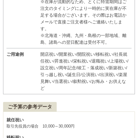
※在庫が流動的なため、とくに特需期間はご
注文のタイミングにより一時的に実在庫が不
足する場合がございます。その際はお電話か
メールで直接ご注文者様へご連絡いたしま
す。
※北海道・沖縄、九州・島根の一部地域、離
島、諸島への翌日配達は受付不可。
ご用途例
開店祝い/開業祝い/開院祝い/移転祝い/社長就
任祝い/昇進祝い/栄転祝い/退職祝い/上場祝い/
設立祝い/周年記念/竣工・落成祝い/新築祝い/
引っ越し祝い/誕生日/公演祝い/出演祝い/楽屋
見舞い/当選祝い/叙勲祝い/お悔み・お供えな
ど
ご予算の参考データ
就任祝い
取引先役員の場合 10,000～30,000円
移転祝い