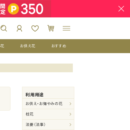
い花
お供え花
おすすめ
利用用途
お供え・お悔やみの花
枕花
法要（法事）