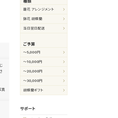
種類
籠花 アレンジメント
鉢花 胡蝶蘭
当日翌日配送
ご予算
～5,000円
～10,000円
じ
さ
～20,000円
～30,000円
写真
胡蝶蘭ギフト
サポート