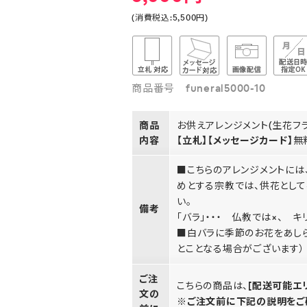
(消費税込:5,500円)
商品番号 funeral5000-10
商品
お供えアレンジメント(生花フ
内容
【立札】【メッセージカード】
無
■こちらのアレンジメントには
めとする宗教では、供花として
い。
備考
「バラ」・・・ 仏教では×、 
■白バラに季節のお花をあし
とことなる場合がございます）
ご注
こちらの商品は、
[配送可能エ
文の
※ご注文前に下記の説明をご