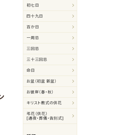
初七日
四十九日
百か日
一周忌
三回忌
三十三回忌
命日
お盆（初盆 新盆）
お彼岸（春・秋）
ン
キリスト教式の供花
弔花（供花）
[通夜・葬儀・告別式]