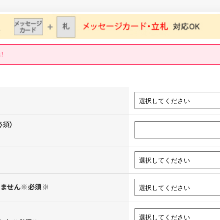
！
必須）
きません※必須※