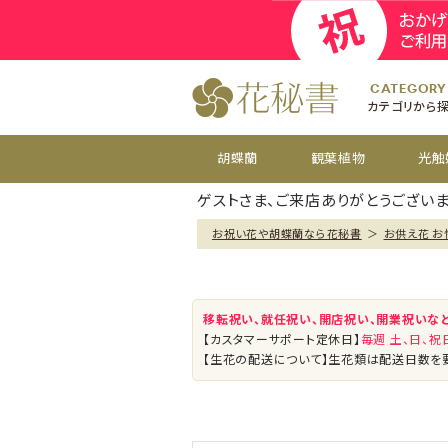
開院
お祝い花
開店
お供え花
開設
おすすめ
周年
CATEGORY
カテゴリから
胡蝶蘭
観葉植物
光触
ゲストさま、ご来店ありがとうございま
お祝い花や胡蝶蘭なら花秘書
＞
お供え花 お
移転祝い、就任祝い、開店祝い、開業祝いな
【カスタマーサポート定休日】
毎週 土、日、
【生花の配送について】生花類は配送日数を