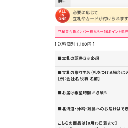
前に
花秘書会員メンバー様なら→50ポイント還元
[ 送料個別 1,100円 ]
■立札の頭書き※必須
■立札の贈り主名（札をつける場合は
【例：会社名 役職 名前】
■お届け希望時間※必須※
■北海道・沖縄・離島へのお届けはで
こちらの商品は【8月15日着まで】