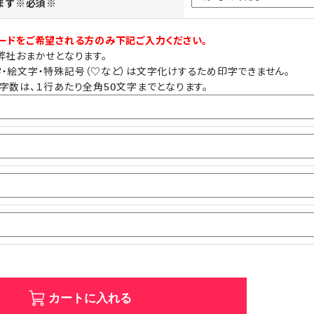
ります※必須※
ードをご希望される方のみ下記ご入力ください。
弊社おまかせとなります。
・絵文字・特殊記号（♡など）は文字化けするため印字できません。
字数は、１行あたり全角50文字までとなります。
カートに入れる