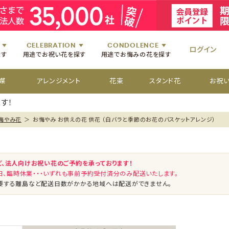
祝いのお花
舞台・コンサートのお花
初七日のお供え花
お盆のお供え花
祝いのお花
楽屋見舞いのお花
四十九日のお供え花
お彼岸のお供え花
祝いのお花
個展・展覧会のお花
百か日のお供え花
供花[通夜・葬儀・告別式]
祝いのお花
CELEBRATION
CONDOLENCE
ログイン
探す
用途でお祝い花を探す
用途でお悔みの花を探す
媒
アレンジメント
花束
スタンド花
お祝
す！
悔やみ花
＞
お悔やみ お供えの花 供花 （白バラと季節のお花のバスケットアレンジ）
ど、法人向けお祝い花のご予約を承っております！
祝日、臨時休業・・・いずれも事前予約受付済分のみ配送いたします。
要する離島など配送日数がかかる地域へは配送ができません。