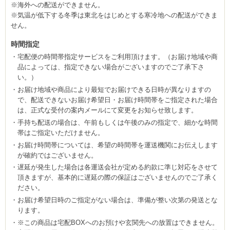
※海外への配送ができません。
※気温が低下する冬季は東北をはじめとする寒冷地への配送ができま
せん。
時間指定
宅配便の時間帯指定サービスをご利用頂けます。（お届け地域や商
品によっては、指定できない場合がございますのでご了承下さ
い。）
お届け地域や商品により最短でお届けできる日時が異なりますの
で、配送できないお届け希望日・お届け時間帯をご指定された場合
は、正式な受付の案内メールにて変更をお知らせ致します。
手持ち配送の場合は、午前もしくは午後のみの指定で、細かな時間
帯はご指定いただけません。
お届け時間帯については、希望の時間帯を運送機関にお伝えします
が確約ではございません。
遅延が発生した場合は各運送会社が定める約款に準じ対応をさせて
頂きますが、基本的に遅延の際の保証はございませんのでご了承く
ださい。
お届け希望日時のご指定がない場合は、準備が整い次第の発送とな
ります。
※この商品は宅配BOXへのお預けや玄関先への放置はできません。