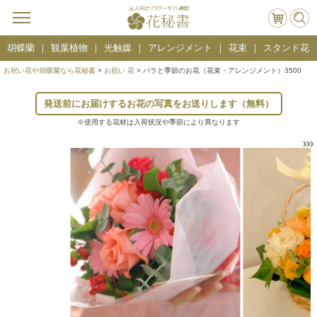
胡蝶蘭
観葉植物
光触媒
アレンジメント
花束
スタンド花
お祝い花や胡蝶蘭なら花秘書
>
お祝い 花
> バラと季節のお花（花束・アレンジメント）3500
発送前にお届けするお花の写真をお送りします（無料）
※使用する花材は入荷状況や季節により異なります