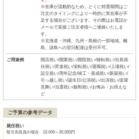
※在庫が流動的なため、とくに特需期間はご
注文のタイミングにより一時的に実在庫が不
足する場合がございます。その際はお電話か
メールで直接ご注文者様へご連絡いたしま
す。
※北海道・沖縄、九州・島根の一部地域、離
島、諸島への翌日配達は受付不可。
ご用途例
開店祝い/開業祝い/開院祝い/移転祝い/社長就
任祝い/昇進祝い/栄転祝い/退職祝い/上場祝い/
設立祝い/周年記念/竣工・落成祝い/新築祝い/
引っ越し祝い/誕生日/公演祝い/出演祝い/楽屋
見舞い/当選祝い/叙勲祝い/お悔み・お供えな
ど
ご予算の参考データ
就任祝い
取引先役員の場合 10,000～30,000円