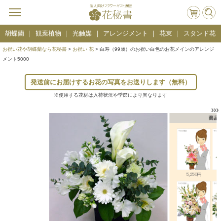
胡蝶蘭
観葉植物
光触媒
アレンジメント
花束
スタンド花
お祝い花や胡蝶蘭なら花秘書
>
お祝い 花
> 白寿（99歳）のお祝い白色のお花メインのアレンジ
メント5000
発送前にお届けするお花の写真をお送りします（無料）
※使用する花材は入荷状況や季節により異なります