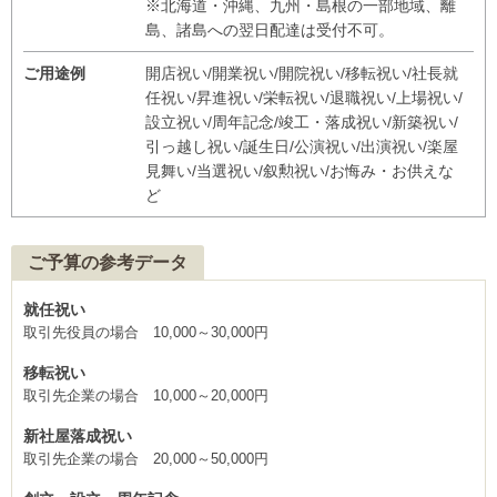
※北海道・沖縄、九州・島根の一部地域、離
島、諸島への翌日配達は受付不可。
ご用途例
開店祝い/開業祝い/開院祝い/移転祝い/社長就
任祝い/昇進祝い/栄転祝い/退職祝い/上場祝い/
設立祝い/周年記念/竣工・落成祝い/新築祝い/
引っ越し祝い/誕生日/公演祝い/出演祝い/楽屋
見舞い/当選祝い/叙勲祝い/お悔み・お供えな
ど
ご予算の参考データ
就任祝い
取引先役員の場合 10,000～30,000円
移転祝い
取引先企業の場合 10,000～20,000円
新社屋落成祝い
取引先企業の場合 20,000～50,000円